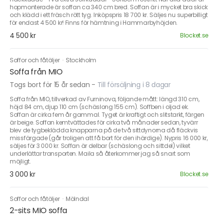
hopmonterade är soffan ca 340 cm bred. Soffan är i mycket bra skick
och klädd i ett fräsch rött tyg. Inköpspris 18 700 kr. Säljes nu superbilligt
för endast 4 500 kr! Finns för hämtning i Hammarbyhöjden.
4 500 kr
Blocket.se
Soffor och fåtöljer
·
Stockholm
Soffa från MIO
Togs bort för 15 år sedan
-
Till försäljning i 8 dagar
Soffa från MIO, tillverkad av Furninova, följande mått: längd 310 cm,
höjd 84 cm, djup 110 cm (schäslong 155 cm). Soffben i oljad ek.
Soffan är cirka fem år gammal. Tyget är kraftigt och slitstarkt, färgen
är beige. Soffan kemtvättades för cirka två månader sedan, tyvärr
blev de tygbeklädda knapparna på de två sittdynorna då fläckvis
missfärgade (går troligen att få bort för den ihärdige). Nypris 16 000 kr,
säljes för 3 000 kr. Soffan är delbar (schäslong och sittdel) vilket
underlättar transporten. Maila så återkommer jag så snart som
möjligt.
3 000 kr
Blocket.se
Soffor och fåtöljer
·
Mölndal
2-sits MIO soffa