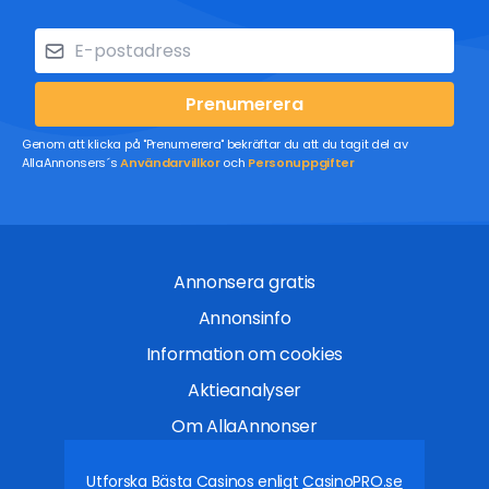
Prenumerera
Genom att klicka på "Prenumerera" bekräftar du att du tagit del av
AllaAnnonsers´s
Användarvillkor
och
Personuppgifter
Annonsera gratis
Annonsinfo
Information om cookies
Aktieanalyser
Om AllaAnnonser
Utforska Bästa Casinos enligt
CasinoPRO.se