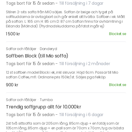
Togs bort för 15 år sedan
-
Till försäljning i 7 dagar
Stilren 2-sits soffa från MIO säljes. Soffan är beige och tyget på
soffkuddarna är avtagbart och går enkelt att tvätta. Soffben i ek. Mått
på soffan: L: 165 cm H: 85 cm D: 87 cm Soffan finns för avhämtning i
Eklanda (Mölndal). (Prydnadskuddarna på fotot ingår ej)
1 500 kr
Blocket.se
Soffor och fåtöljer
·
Danderyd
Soffben Block (till Mio soffa)
Togs bort för 15 år sedan
-
Till försäljning i 2 månader
12 st soffben model Block i ek, inkl skruvar. Höjd 6cm. Passar till Mio
soffan Coffee, mfl. Ordinarie pris 150kr/st. Säljes pga felköp.
900 kr
Blocket.se
Soffor och fåtöljer
·
Tumba
Trendig soffgrupp allt för 10.000kr
Togs bort för 15 år sedan
-
Till försäljning i 6 dagar
2st två sittsoffa som är 205cm lång, 85cm djup + en fotölj som är
105cm lång, 85cm djup + en pall som är 70cm x 70cm, tyg av bästa