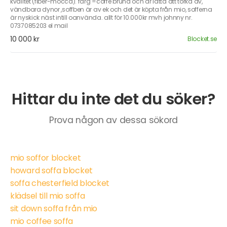
kvalitet (fiber-mocca). färg =coffe bruna och är lätta att torka av,
vändbara dynor ,soffben är av ek och det är köpta från mio, sofferna
är nyskick näst intill oanvända. allt för 10.000kr mvh johnny nr.
0737085203 el mail
10 000 kr
Blocket.se
Hittar du inte det du söker?
Prova någon av dessa sökord
mio soffor blocket
howard soffa blocket
soffa chesterfield blocket
klädsel till mio soffa
sit down soffa från mio
mio coffee soffa