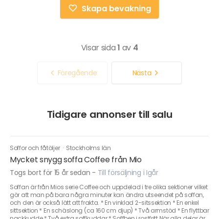
Skapa bevakning
Visar sida
1
av
4
Föregående
Nästa
Tidigare annonser till salu
Soffor och fåtöljer
·
Stockholms län
Mycket snygg soffa Coffee från Mio
Togs bort för 15 år sedan
-
Till försäljning i Igår
Soffan är från Mios serie Coffee och uppdelad i tre olika sektioner vilket
gör att man på bara några minuter kan ändra utseendet på soffan,
och den är också lätt att frakta. * En vinklad 2-sitssektion * En enkel
sittsektion * En schäslong (ca 160 cm djup) * Två armstöd * En flyttbar
nackkudde * Två extra soffkuddar * Soffben i rostfritt När alla delar är