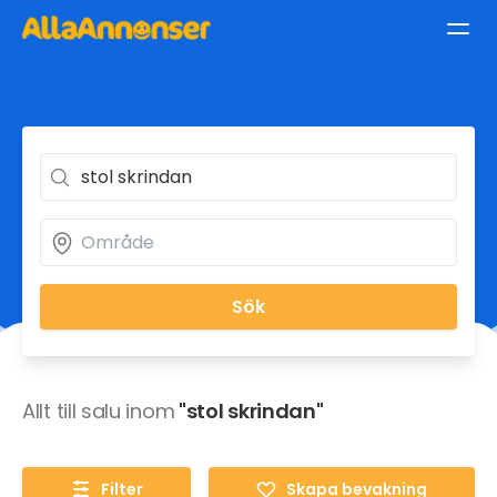
Sök
Allt till salu inom
"stol skrindan"
Filter
Skapa bevakning