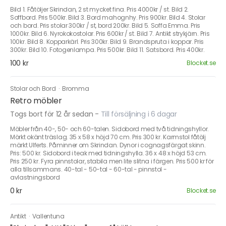
Bild 1. Fåtöljer Skrindan, 2 st mycket fina. Pris 4000kr / st. Bild 2.
Soffbord. Pris 500kr. Bild 3. Bord mahognhy. Pris 900kr. Bild 4. Stolar
och bord. Pris stolar 300kr / st, bord 200kr. Bild 5. Soffa Emma. Pris
1000kr. Bild 6. Nyrokokostolar. Pris 600kr / st. Bild 7. Antikt strykjärn. Pris
100kr. Bild 8. Kopparkärl. Pris 300kr. Bild 9. Brandspruta i koppar. Pris
300kr. Bild 10. Fotogenlampa. Pris 500kr. Bild 11. Satsbord. Pris 400kr.
100 kr
Blocket.se
Stolar och Bord
·
Bromma
Retro möbler
Togs bort för 12 år sedan
-
Till försäljning i 6 dagar
Möbler från 40-, 50- och 60-talen. Sidobord med två tidningshyllor.
Mörkt okänt träslag. 35 x 58 x höjd 70 cm. Pris 300 kr. Karmstol fåtölj
märkt Ulferts. Påminner om Skrindan. Dynor i cognagsfärgat skinn.
Pris: 500 kr. Sidobord i teak med tidningshylla. 36 x 48 x höjd 53 cm.
Pris 250 kr. Fyra pinnstolar, stabila men lite slitna i färgen. Pris 500 kr för
alla tillsammans. 40-tal - 50-tal - 60-tal - pinnstol -
avlastningsbord
0 kr
Blocket.se
Antikt
·
Vallentuna