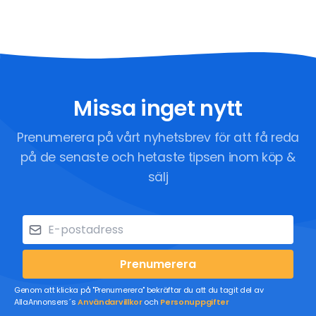
Missa inget nytt
Prenumerera på vårt nyhetsbrev för att få reda
på de senaste och hetaste tipsen inom köp &
sälj
Prenumerera
Genom att klicka på "Prenumerera" bekräftar du att du tagit del av
AllaAnnonsers´s
Användarvillkor
och
Personuppgifter