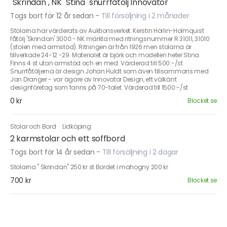
"Skrindan", NK "Stina" snurrfåtölj Innovator
Togs bort för 12 år sedan
-
Till försäljning i 2 månader
Stolarna har värderats av Auktionsverket. Kerstin Hörlin-Holmquist
fåtölj 'Skrindan' 3000:- NK märkta med ritningsnummer R 31011, 31010
(stolen med armstöd). Ritningen är från 1926 men stolarna är
tillverkade 24-12 -29. Materialet är björk och modellen heter Stina.
Finns 4 st utan armstöd och en med. Värderad till 500:-/st
Snurrfåtöljerna är design Johan Huldt som även tillsammans med
Jan Dranger - var ägare av Innovator Design, ett välkänt
designföretag som fanns på 70-talet. Värderad till 1500:-/st
0 kr
Blocket.se
Stolar och Bord
·
Lidköping
2 karmstolar och ett soffbord
Togs bort för 14 år sedan
-
Till försäljning i 2 dagar
Stolarna " Skrindan" 250 kr st Bordet i mahogny 200 kr
700 kr
Blocket.se