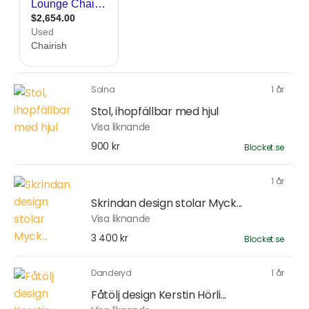
Solna
1 år
Stol, ihopfällbar med hjul
Visa liknande
900 kr
Blocket.se
1 år
Skrindan design stolar Myck...
Visa liknande
3 400 kr
Blocket.se
Danderyd
1 år
Fåtölj design Kerstin Hörli...