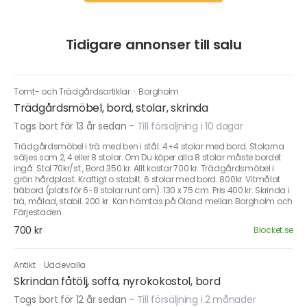
Tidigare annonser till salu
Tomt- och Trädgårdsartiklar
·
Borgholm
Trädgårdsmöbel, bord, stolar, skrinda
Togs bort för 13 år sedan
-
Till försäljning i 10 dagar
Trädgårdsmöbel i trä med ben i stål. 4+4 stolar med bord. Stolarna
säljes som 2, 4 eller 8 stolar. Om Du köper alla 8 stolar måste bordet
ingå. Stol 70kr/st , Bord 350 kr. Allt kostar 700 kr. Trädgårdsmöbel i
grön hårdplast. Kraftigt o stabilt. 6 stolar med bord. 800kr. Vitmålat
träbord (plats för 6-8 stolar runt om). 130 x 75 cm. Pris 400 kr. Skrinda i
trä, målad, stabil. 200 kr. Kan hämtas på Öland mellan Borgholm och
Färjestaden.
700 kr
Blocket.se
Antikt
·
Uddevalla
Skrindan fåtölj, soffa, nyrokokostol, bord
Togs bort för 12 år sedan
-
Till försäljning i 2 månader