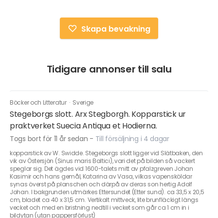
Skapa bevakning
Tidigare annonser till salu
Böcker och Litteratur
·
Sverige
Stegeborgs slott. Arx Stegborgh. Kopparstick ur
praktverket Suecia Antiqua et Hodierna.
Togs bort för 11 år sedan
-
Till försäljning i 4 dagar
kopparstick av W. Swidde. Stegeborgs slott ligger vid Slätbaken, den
vik av Östersjön (Sinus maris Baltici), vari det på bilden så vackert
speglar sig. Det ägdes vid 1600-talets mitt av pfalzgreven Johan
Kasimir och hans gemål, Katarina av Vasa, vilkas vapensköldar
synas överst på planschen och därpå av deras son hertig Adolf
Johan. I bakgrunden utmärkes Ettersundet (Etter sund). ca 33,5 x 20,5
cm, bladet ca 40 x 31,5 cm. Vertikalt mittveck, lite brunfläckigt längs
vecket och med en bristning nedtill i vecket som går ca 1 cm in i
bildytan (utan pappersförlust)