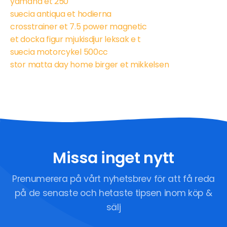
yamaha et 250
suecia antiqua et hodierna
crosstrainer et 7.5 power magnetic
et docka figur mjukisdjur leksak e t
suecia motorcykel 500cc
stor matta day home birger et mikkelsen
Missa inget nytt
Prenumerera på vårt nyhetsbrev för att få reda
på de senaste och hetaste tipsen inom köp &
sälj