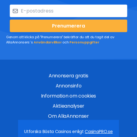
Prenumerera
Genom att klicka på "Prenumerera" bekräftar du att du tagit del av
AllaAnnonsers´s
Användarvillkor
och
Personuppgifter
Annonsera gratis
Annonsinfo
Information om cookies
Aktieanalyser
Om AllaAnnonser
Utforska Bästa Casinos enligt
CasinoPRO.se