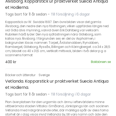
Älvsborg. Kopparstick ur praktverket Suecia Antiqua
et Hodierna.
Togs bort för 11 år sedan
-
Till försäljning i 6 dagar
Kopparstick av W. Swidde 1697. Den övre bilden visar det gamla
Älvsborg, den nedre den nya fästningen, vilken uppfördes längre ned
vid Göta älvs mynning, varvid även Erik Dahlberg var verksam.
Rubriken härå lyder: Den nya sjöfästningen nära Göteborg, som
kallas nya Älvsborg. I förgrunden ses en del av Aspholmen, i
bakgrunden läsas namnen: Torpet, Årdalsnabben, Rynabben,
Ramberget, Göteborg, Ryssås, Billingen och Käringberget. ca 34 x 28,5
cm, bladet ca 40 x 31,5 cm, vertikalt mittveck, bilden i två delar p g a
scannerns format
400 kr
Bokbörsen.se
Böcker och Litteratur
·
Sverige
Vetlanda. Kopparstick ur praktverket Suecia Antiqua
et Hodierna.
Togs bort för 11 år sedan
-
Till försäljning i 10 dagar
Plan över platsen for den urgamla och ännu i eftervärldens minne
vittberömda staden Vittalia i Småland, Jönköpings län och socknen
Vetlanda med närgränsande orter, där märkliga spår av dess forna
storhet än i dag visas invid Vetlanda by, till vars namn och öde den