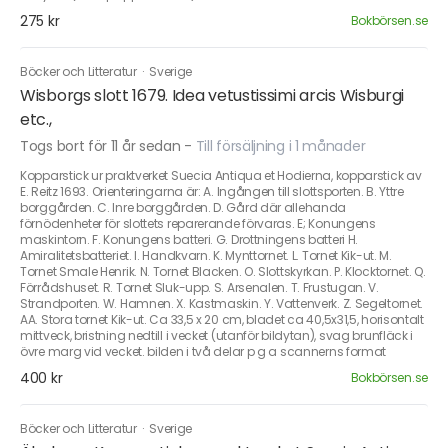
275 kr
Bokbörsen.se
Böcker och Litteratur
·
Sverige
Wisborgs slott 1679. Idea vetustissimi arcis Wisburgi
etc.,
Togs bort för 11 år sedan
-
Till försäljning i 1 månader
Kopparstick ur praktverket Suecia Antiqua et Hodierna, kopparstick av
E. Reitz 1693. Orienteringarna är: A. Ingången till slottsporten. B. Yttre
borggården. C. Inre borggården. D. Gård där allehanda
förnödenheter för slottets reparerande förvaras. E; Konungens
maskintorn. F. Konungens batteri. G. Drottningens batteri H.
Amiralitetsbatteriet. I. Handkvarn. K. Mynttornet. L. Tornet Kik-ut. M.
Tornet Smale Henrik. N. Tornet Blacken. O. Slottskyrkan. P. Klocktornet. Q.
Förrådshuset. R. Tornet Sluk-upp. S. Arsenalen. T. Frustugan. V.
Strandporten. W. Hamnen. X. Kastmaskin. Y. Vattenverk. Z. Segeltornet.
AA. Stora tornet Kik-ut. Ca 33,5 x 20 cm, bladet ca 40,5x31,5, horisontalt
mittveck, bristning nedtill i vecket (utanför bildytan), svag brunfläck i
övre marg vid vecket. bilden i två delar p g a scannerns format
400 kr
Bokbörsen.se
Böcker och Litteratur
·
Sverige