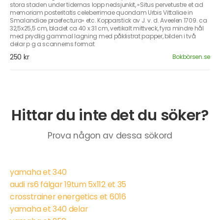
stora staden under tidernas lopp nedsjunkit, »Situs pervetustre et ad
memoriam posteritatis celeberrimae quondam Urbis Vittaliae in
Smalandiae praefectura» etc. Kopparstick av J. v. d. Aveelen 1709. ca
32,5x25,5 cm, bladet ca 40 x 31 cm, vertikalt mittveck, fyra mindre hål
med prydlig gammal lagning med påklistrat papper, bilden i två
delar p g a scannerns format
250 kr
Bokbörsen.se
Hittar du inte det du söker?
Prova någon av dessa sökord
yamaha et 340
audi rs6 fälgar 19tum 5x112 et 35
crosstrainer energetics et 6016
yamaha et 340 delar