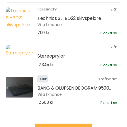
Hässleholm
2 år
Technics SL-BD22 skivspelare
Visa liknande
700 kr
Blocket.se
2 år
Stereoprylar
12 345 kr
Blocket.se
Butik
8 månader
BANG & OLUFSEN BEOGRAM 9500...
Visa liknande
12 500 kr
Blocket.se