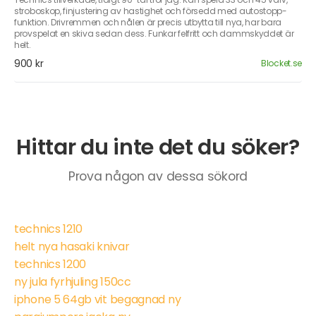
stroboskop, finjustering av hastighet och försedd med autostopp-
funktion. Drivremmen och nålen är precis utbytta till nya, har bara
provspelat en skiva sedan dess. Funkar felfritt och dammskyddet är
helt.
900 kr
Blocket.se
Hittar du inte det du söker?
Prova någon av dessa sökord
technics 1210
helt nya hasaki knivar
technics 1200
ny jula fyrhjuling 150cc
iphone 5 64gb vit begagnad ny