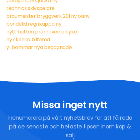
parajumpers jacka ny
technics skivspelare
braumeister bryggverk 20l ny oanv
bondelid regnkappa ny
nytt batteri promovec elcykel
ny skrinda biltema
y-bommar nya begagnade
Missa inget nytt
Prenumerera på vårt nyhetsbrev för att få reda
på de senaste och hetaste tipsen inom köp &
sälj