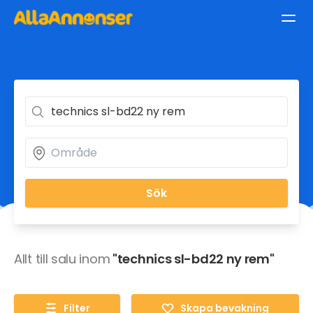
Sök
Allt till salu inom
"technics sl-bd22 ny rem"
Filter
Skapa bevakning