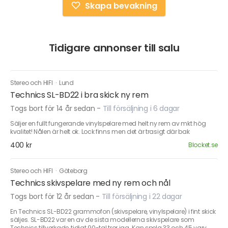
Skapa bevakning
Tidigare annonser till salu
Stereo och HIFI
·
Lund
Technics SL-BD22 i bra skick ny rem
Togs bort för 14 år sedan
-
Till försäljning i 6 dagar
Säljer en fullt fungerande vinylspelare med helt ny rem av mkt hög
kvalitet! Nålen är helt ok. Lock finns men det är trasigt där bak
400 kr
Blocket.se
Stereo och HIFI
·
Göteborg
Technics skivspelare med ny rem och nål
Togs bort för 12 år sedan
-
Till försäljning i 22 dagar
En Technics SL-BD22 grammofon (skivspelare, vinylspelare) i fint skick
säljes. SL-BD22 var en av de sista modellerna skivspelare som
Technics tillverkade, tidigt 90-tal tror jag. Kan spela 33 och 45 varv,