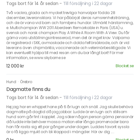
Togs bort för 14 år sedan
-
Till försäljning i 22 dagar
Två vackra, glada och mycket trevliga hanvalpar födda 28
december, leveransklara. Vi har påbörjat deras rumsrenhetsträning,
och de är vana vid barn och familjens hundar. Utmärkt härstamning,
e. Multichampion WW 2011 Aberdeen Remarkable in Paris (USA) u.
svensk och norsk champion Play A While A Room With A View. Du får
gärna vara utställningsintresserad, men det är inget krav. Valparna
är registrerad i SKK, avmaskade och dolda felförsäkrade, och är vid
leverans även chipmärkta, vaccinerade och veterinärbesiktigade. Vi
kan eventuellt hjälpa till med resan om du bor långt bort! För mer
information, se www.skyborne.se
12 000 kr
Blocket.se
Hund
·
Örebro
Dagmatte finns du
Togs bort för 14 år sedan
-
Till försäljning i 22 dagar
Hej jag har en whippet hane på 6 år lugn och snäll. Jag skulle behöva
dagmatte på dagtid då jag jobbar. Ludde är en lugn och stillsam
hund som går fint i kopplet. Jag söker någon person gärna pensionär
då ludde inte behöver massa motion eller långa promenader bara
han får rasta sig ett par gånger under dagen. Luddes favorit syssla
är o få ligga mjukt och bli klappad i mängder. Hör av dig ....
Blocket.se