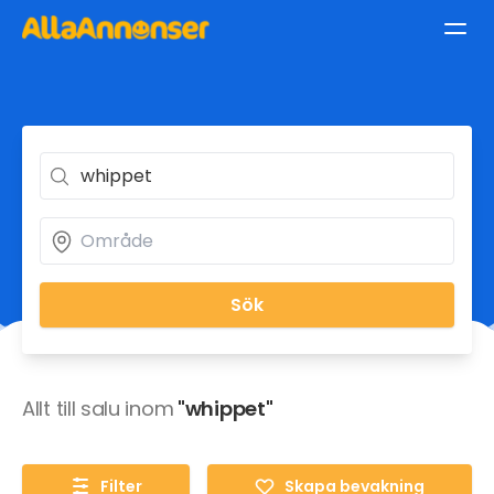
Sök
Allt till salu inom
"whippet"
Filter
Skapa bevakning