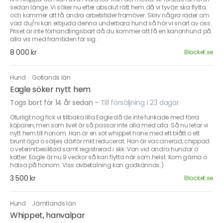
sedan länge. Vi söker nu efter absolut rätt hem då vi tyvärr ska flytta
och kommer att få andra arbetstider framöver. Skriv några rader om
vad du/ni kan erbjuda denna underbara hund så hör vi snart av oss.
Priset är inte förhandlingsbart då du kommer att få en kanonhund på
alla vis med framtiden för sig .
8 000 kr
Blocket.se
Hund
·
Gotlands län
Eagle söker nytt hem
Togs bort för 14 år sedan
-
Till försäljning i 23 dagar
Oturligt nog fick vi tillbaka lilla Eagle då de inte funkade med förra
köparen, men som livet är så passar inte alla med alla. Så nu letar vi
nytt hem till honom. Han är en söt whippet hane med ett blått o ett
brunt öga o säljes därför mkt reducerat. Han är vaccinerad, chippad
o veterinrbesiktad samt registrerad i skk. Van vid andra hundar o
katter. Eagle är nu 9 veckor så kan flytta när som helst. Kom gärna o
hälsa på honom. Viss avbetalning kan godkännas:)
3 500 kr
Blocket.se
Hund
·
Jämtlands län
Whippet, hanvalpar