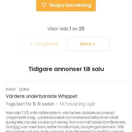
Skapa bevakning
Visar sida
1
av
25
Föregående
Nästa
Tidigare annonser till salu
Hund
·
Sjöbo
Värdens underbaraste Whippet
Togs bort för 15 år sedan
-
Till försäljning i Igår
Hanvalp 7 1/2 mån blåbrindle m. vita tecken dubbelvaccinerad
chippmärkt inreg. i jordbruksverket och kastrerad Detta är en totalt
ljuvlig kille, mycket vacker och trevlig. Han har haft bästa förhållanden,
är trygg, van med barn, katter hundkompis, lösspringande höns. Går
fint i koppel och kan även vara lös. Kan det mesta! Är förstås rumsren