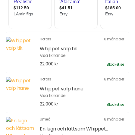
Hofors
8 månader
Whippet valp tik
Visa liknande
22 000 kr
Blocket.se
Hofors
8 månader
Whippet valp hane
Visa liknande
22 000 kr
Blocket.se
Umeå
8 månader
En lugn och lättsam Whippet...