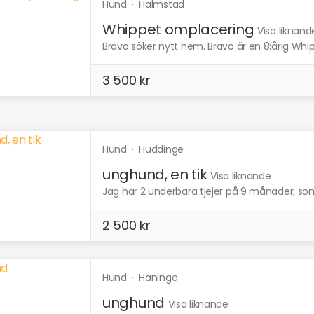
Hund
·
Halmstad
Whippet omplacering
Visa liknand
Bravo söker nytt hem. Bravo är en 8:årig Whi
3 500 kr
Hund
·
Huddinge
unghund, en tik
Visa liknande
Jag har 2 underbara tjejer på 9 månader, som j
2 500 kr
Hund
·
Haninge
unghund
Visa liknande