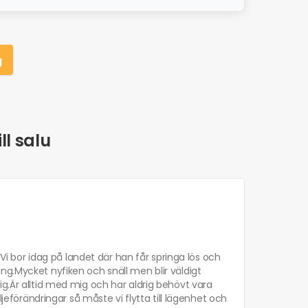
g
ll salu
.Vi bor idag på landet där han får springa lös och
ng.Mycket nyfiken och snäll men blir väldigt
ig.Är alltid med mig och har aldrig behövt vara
örändringar så måste vi flytta till lägenhet och