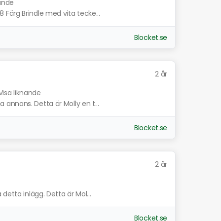
nande
Färg Brindle med vita tecke...
Blocket.se
2 år
Visa liknande
annons. Detta är Molly en t...
Blocket.se
2 år
detta inlägg. Detta är Mol...
Blocket.se