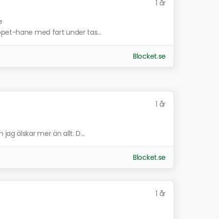
1 år
e
ppet-hane med fart under tas...
Blocket.se
1 år
ag älskar mer än allt. D...
Blocket.se
1 år