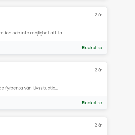
2 år
ion och inte möjlighet att ta...
Blocket.se
2 år
 fyrbenta vän. Livssituatio...
Blocket.se
2 år