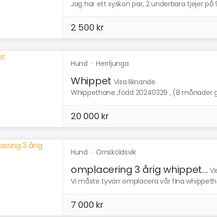
Jag har ett syskon par, 2 underbara tjejer på 
2 500 kr
Hund
·
Herrljunga
Whippet
Visa liknande
Whippethane ,född 20240329 , (8 månader ga
20 000 kr
Hund
·
Örnsköldsvik
omplacering 3 årig whippet...
Vi
Vi måste tyvärr omplacera vår fina whippeth
7 000 kr