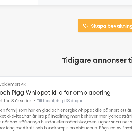
Skapa bevaknin
Tidigare annonser ti
Valdemarsvik
och Pigg Whippet kille för omplacering
t för 13 år sedan
-
Till försäljning i 18 dagar
r en familj som har en glad och energisk whippet kille på snart ett år
et aktivitet,han är bra på inkallning men behöver mer lydnadsträni
 när han träffar nya hundar eller människor,men lugnar snart ner s
or idag med katt och hundkompis en chihuahua. Pågrund av familjef