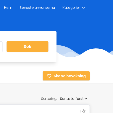
Hem
Senaste annonserna
Kategorier
Sök
Skapa bevakning
Sortering:
1 år