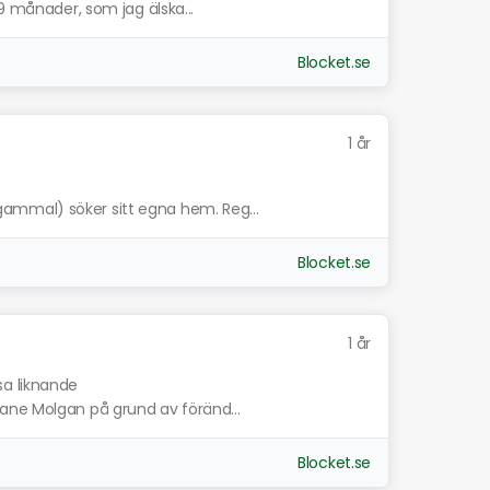
9 månader, som jag älska...
Blocket.se
1 år
mmal) söker sitt egna hem. Reg...
Blocket.se
1 år
sa liknande
ane Molgan på grund av föränd...
Blocket.se