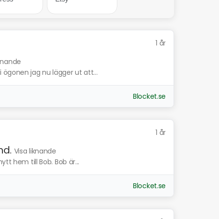
1 år
iknande
ögonen jag nu lägger ut att...
Blocket.se
1 år
nd.
Visa liknande
tt hem till Bob. Bob är...
Blocket.se