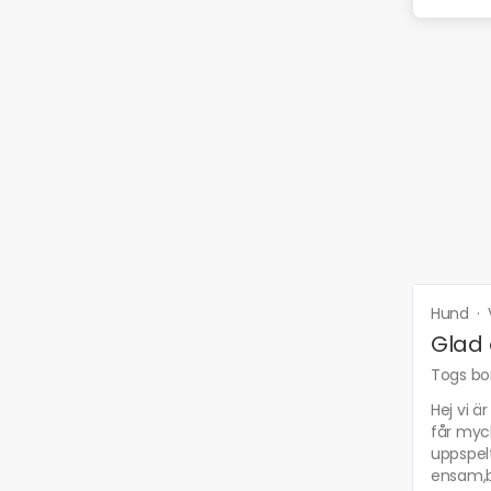
Hund
·
Glad 
Togs bor
Hej vi ä
får myck
uppspelt
ensam,b