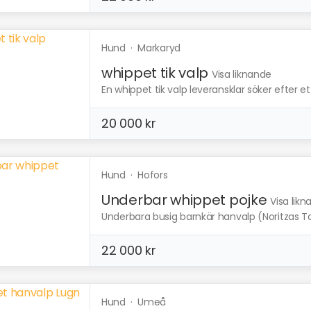
Hund
·
Markaryd
whippet tik valp
Visa liknande
En whippet tik valp leveransklar söker efter et
20 000 kr
Hund
·
Hofors
Underbar whippet pojke
Visa lik
Underbara busig barnkär hanvalp (Noritzas To
22 000 kr
Hund
·
Umeå