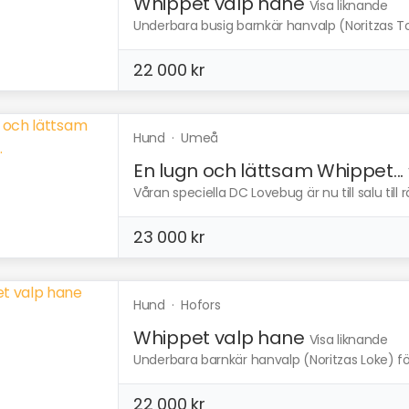
Whippet valp hane
Visa liknande
Underbara busig barnkär hanvalp (Noritzas To
22 000 kr
Hund
·
Umeå
En lugn och lättsam Whippet...
Våran speciella DC Lovebug är nu till salu till r
23 000 kr
Hund
·
Hofors
Whippet valp hane
Visa liknande
Underbara barnkär hanvalp (Noritzas Loke) föd
22 000 kr