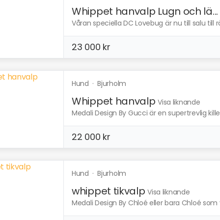
Whippet hanvalp Lugn och lä...
Våran speciella DC Lovebug är nu till salu till r
23 000 kr
Hund
·
Bjurholm
Whippet hanvalp
Visa liknande
Medali Design By Gucci är en supertrevlig kille 
22 000 kr
Hund
·
Bjurholm
whippet tikvalp
Visa liknande
Medali Design By Chloé eller bara Chloé som vi