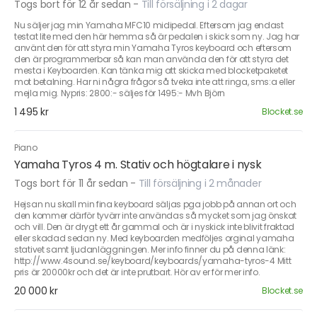
Togs bort för 12 år sedan
-
Till försäljning i 2 dagar
Nu säljer jag min Yamaha MFC10 midipedal. Eftersom jag endast
testat lite med den här hemma så är pedalen i skick som ny. Jag har
använt den för att styra min Yamaha Tyros keyboard och eftersom
den är programmerbar så kan man använda den för att styra det
mesta i Keyboarden. Kan tänka mig att skicka med blocketpaketet
mot betalning. Har ni några frågor så tveka inte att ringa, sms:a eller
mejla mig. Nypris: 2800:- säljes för 1495:- Mvh Björn
1 495 kr
Blocket.se
Piano
Yamaha Tyros 4 m. Stativ och högtalare i nysk
Togs bort för 11 år sedan
-
Till försäljning i 2 månader
Hejsan nu skall min fina keyboard säljas pga jobb på annan ort och
den kommer därför tyvärr inte användas så mycket som jag önskat
och vill. Den är drygt ett år gammal och är i nyskick inte blivit fraktad
eller skadad sedan ny. Med keyboarden medföljes orginal yamaha
stativet samt ljudanläggningen. Mer info finner du på denna länk:
http://www.4sound.se/keyboard/keyboards/yamaha-tyros-4 Mitt
pris är 20000kr och det är inte prutbart. Hör av er för mer info.
20 000 kr
Blocket.se