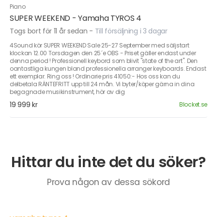
Piano
SUPER WEEKEND - Yamaha TYROS 4
Togs bort för 11 år sedan
-
Till försäljning i 3 dagar
4Sound kör SUPER WEEKEND Sale 25-27 September med säljstart
klockan 12.00 Torsdagen den 25´e OBS - Priset gäller endast under
denna period ! Professionell keybord som blivit "state of the art". Den
oantastliga kungen bland professionella arranger keyboards. Endast
ett exemplar. Ring oss ! Ordinarie pris 41050:- Hos oss kan du
delbetala RÄNTEFRITT upp till 24 mån. Vi byter/köper gärna in dina
begagnade musikinstrument, hör av dig
19 999 kr
Blocket.se
Hittar du inte det du söker?
Prova någon av dessa sökord