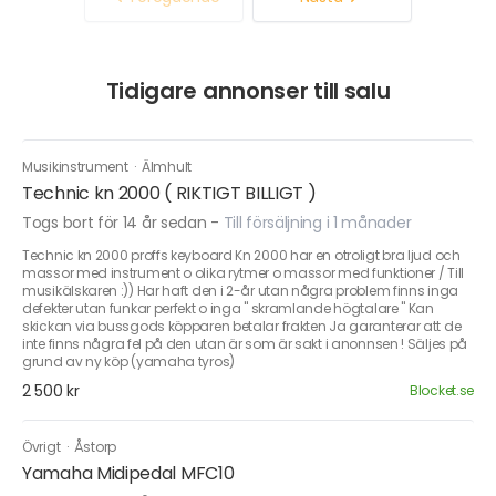
Tidigare annonser till salu
Musikinstrument
·
Älmhult
Technic kn 2000 ( RIKTIGT BILLIGT )
Togs bort för 14 år sedan
-
Till försäljning i 1 månader
Technic kn 2000 proffs keyboard Kn 2000 har en otroligt bra ljud och
massor med instrument o olika rytmer o massor med funktioner / Till
musikälskaren :)) Har haft den i 2-år utan några problem finns inga
defekter utan funkar perfekt o inga " skramlande högtalare " Kan
skickan via bussgods köpparen betalar frakten Ja garanterar att de
inte finns några fel på den utan är som är sakt i anonnsen ! Säljes på
grund av ny köp (yamaha tyros)
2 500 kr
Blocket.se
Övrigt
·
Åstorp
Yamaha Midipedal MFC10