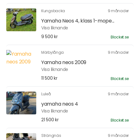
Kungsbacka
9 månader
Yamaha Neos 4, klass 1-mope...
Visa liknande
9 500 kr
Blocket.se
Mörbylånga
9 månader
Yamaha neos 2009
Visa liknande
11 500 kr
Blocket.se
Luleå
9 månader
yamaha neos 4
Visa liknande
21 500 kr
Blocket.se
Strängnäs
9 månader