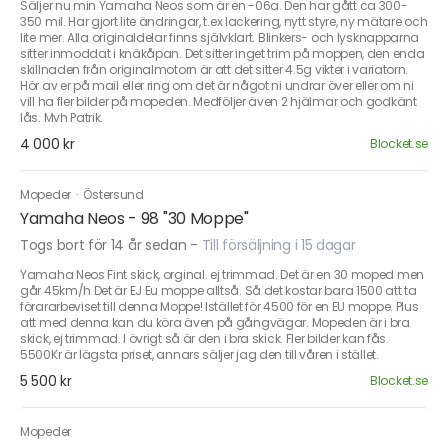
Säljer nu min Yamaha Neos som är en -06a. Den har gått ca 300-
350 mil. Har gjort lite ändringar, t.ex lackering, nytt styre, ny mätare och
lite mer. Alla originaldelar finns självklart. Blinkers- och lysknapparna
sitter inmoddat i knäkåpan. Det sitter inget trim på moppen, den enda
skillnaden från originalmotorn är att det sitter 4.5g vikter i variatorn.
Hör av er på mail eller ring om det är något ni undrar över eller om ni
vill ha fler bilder på mopeden. Medföljer även 2 hjälmar och godkänt
lås. Mvh Patrik.
4 000 kr
Blocket.se
Mopeder
·
Östersund
Yamaha Neos - 98 "30 Moppe"
Togs bort för 14 år sedan
-
Till försäljning i 15 dagar
Yamaha Neos Fint skick, orginal. ej trimmad. Det är en 30 moped men
går 45km/h Det är EJ Eu moppe alltså. Så det kostar bara 1500 att ta
förararbeviset till denna Moppe! Istället för 4500 för en EU moppe. Plus
att med denna kan du köra även på gångvägar. Mopeden är i bra
skick, ej trimmad. I övrigt så är den i bra skick. Fler bilder kan fås.
5500Kr är lägsta priset, annars säljer jag den till våren i stället.
5 500 kr
Blocket.se
Mopeder