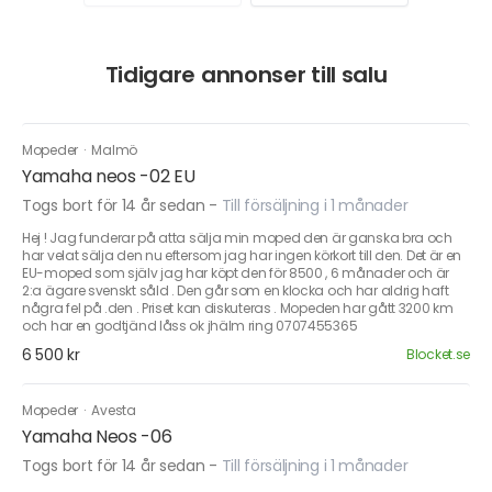
Tidigare annonser till salu
Mopeder
·
Malmö
Yamaha neos -02 EU
Togs bort för 14 år sedan
-
Till försäljning i 1 månader
Hej ! Jag funderar på atta sälja min moped den är ganska bra och
har velat sälja den nu eftersom jag har ingen körkort till den. Det är en
EU-moped som själv jag har köpt den för 8500 , 6 månader och är
2:a ägare svenskt såld . Den går som en klocka och har aldrig haft
några fel på .den . Priset kan diskuteras . Mopeden har gått 3200 km
och har en godtjänd låss ok jhälm ring 0707455365
6 500 kr
Blocket.se
Mopeder
·
Avesta
Yamaha Neos -06
Togs bort för 14 år sedan
-
Till försäljning i 1 månader