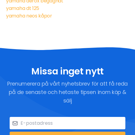
yamaha aerox begagnat
yamaha dt 125
yamaha neos kåpor
Missa inget nytt
Prenumerera på vårt nyhetsbrev för att få reda
på de senaste och hetaste tipsen inom köp &
sälj