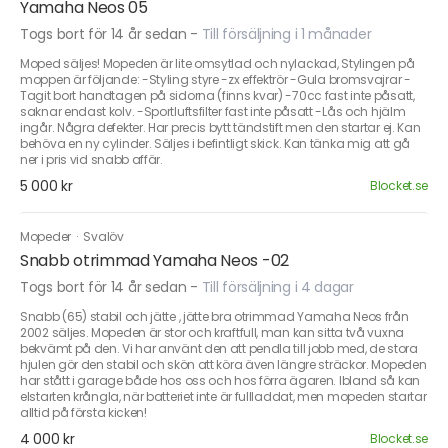
Yamaha Neos 05
Togs bort för 14 år sedan
-
Till försäljning i 1 månader
Moped säljes! Mopeden är lite omsytlad och nylackad, Stylingen på
moppen är följande: -Styling styre -zx effektrör -Gula bromsvajrar -
Tagit bort handtagen på sidorna (finns kvar) -70cc fast inte påsatt,
saknar endast kolv. -Sportluftsfilter fast inte påsatt -Lås och hjälm
ingår. Några defekter. Har precis bytt tändstift men den startar ej. Kan
behöva en ny cylinder. Säljes i befintligt skick. Kan tänka mig att gå
ner i pris vid snabb affär.
5 000 kr
Blocket.se
Mopeder
·
Svalöv
Snabb otrimmad Yamaha Neos -02
Togs bort för 14 år sedan
-
Till försäljning i 4 dagar
Snabb (65) stabil och jätte , jätte bra otrimmad Yamaha Neos från
2002 säljes. Mopeden är stor och kraftfull, man kan sitta två vuxna
bekvämt på den. Vi har använt den att pendla till jobb med, de stora
hjulen gör den stabil och skön att köra även längre sträckor. Mopeden
har stått i garage både hos oss och hos förra ägaren. Ibland så kan
elstarten krångla, när batteriet inte är fullladdat, men mopeden startar
alltid på första kicken!
4 000 kr
Blocket.se