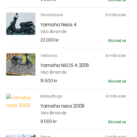
Örnsköldsvik
9 månader
Yamaha Neos 4
Visa liknande
23 000 kr
Blocket.se
Vetlanda
9 månader
Yamaha NEOS 4 2018
Visa liknande
15 500 kr
Blocket.se
Mörbylånga
9 månader
Yamaha neos 2009
Visa liknande
9 000 kr
Blocket.se
Falun
9 månader