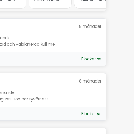
8 månader
knande
tad och välplanerad kull me...
Blocket.se
8 månader
liknande
usti. Hon har tyvärr ett...
Blocket.se