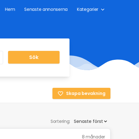
Hem
Senaste annonserna
Kategorier
Sök
Skapa bevakning
Sortering:
8 månader