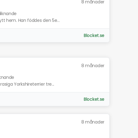
8 månader
 liknande
nytt hem. Han föddes den 5e...
Blocket.se
8 månader
iknande
iga Yorkshireterrier tre...
Blocket.se
8 månader