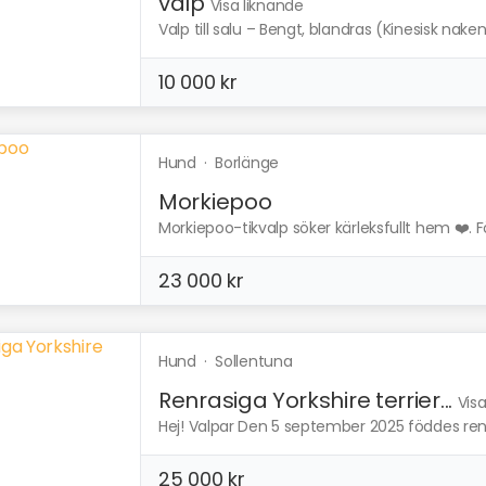
valp
Visa liknande
Valp till salu – Bengt, blandras (Kinesisk naken
10 000 kr
Hund
·
Borlänge
Morkiepoo
Morkiepoo-tikvalp söker kärleksfullt hem ❤️. Fö
23 000 kr
Hund
·
Sollentuna
Renrasiga Yorkshire terrier...
Vis
Hej! Valpar Den 5 september 2025 föddes renras
25 000 kr