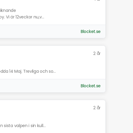
 liknande
y. Vi är 12veckor nu,v...
Blocket.se
2 år
da 14 Maj. Trevliga och so...
Blocket.se
2 år
sista valpen i sin kull...