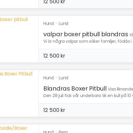
12 500 kr
Hund
·
Lund
valpar boxer pitbull blandras
V
Vi är några valpar som söker familjer, födda i en 
12 500 kr
Hund
·
Lund
Blandras Boxer Pitbull
Visa liknand
Den 28 juli fick vår underbara tik en kull på 10 
12 500 kr
Hund
·
Berg