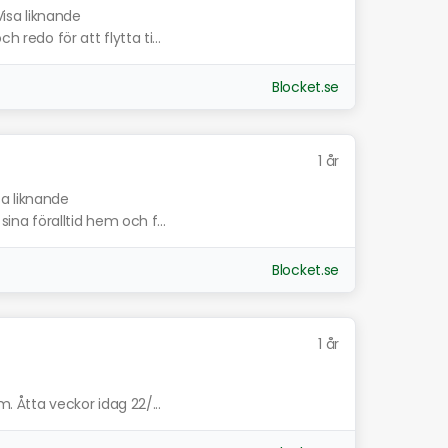
Visa liknande
h redo för att flytta ti...
Blocket.se
1 år
sa liknande
sina föralltid hem och f...
Blocket.se
1 år
m. Åtta veckor idag 22/...