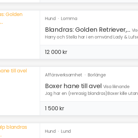
Hund
·
Lomma
Blandras: Golden Retriever,...
Vis
Harry och Stella har i en omvänd Lady & Lufse
12 000 kr
Affärsverksamhet
·
Borlänge
Boxer hane till avel
Visa liknande
Jag har en (renrasig blandras)Boxer kille utan 
1 500 kr
Hund
·
Lund