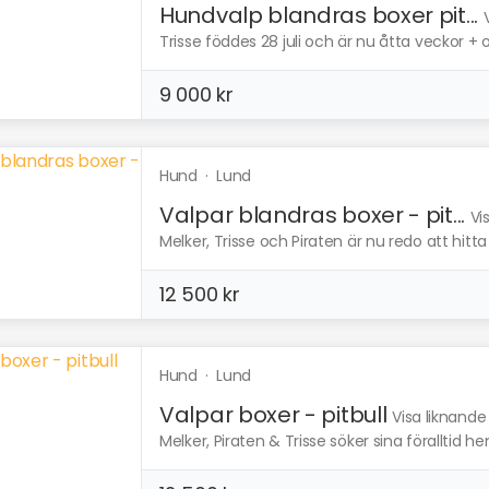
Hundvalp blandras boxer pit...
Trisse föddes 28 juli och är nu åtta veckor + oc
9 000 kr
Hund
·
Lund
Valpar blandras boxer - pit...
Vi
Melker, Trisse och Piraten är nu redo att hitta 
12 500 kr
Hund
·
Lund
Valpar boxer - pitbull
Visa liknande
Melker, Piraten & Trisse söker sina föralltid he