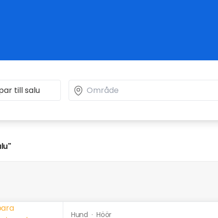
alu"
Hund
·
Höör