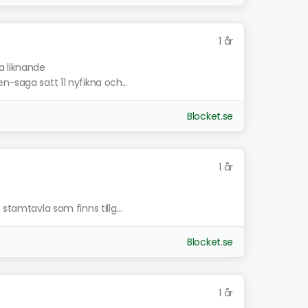
1 år
a liknande
n-saga satt 11 nyfikna och...
Blocket.se
1 år
stamtavla som finns tillg...
Blocket.se
1 år