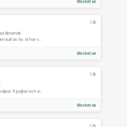
Blocket.se
1 år
isa liknande
kull av tio. Vi har v...
Blocket.se
1 år
e
valpar. 6 pojkar och 4...
Blocket.se
1 år