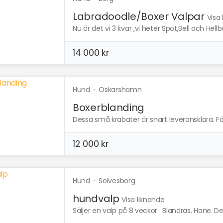
Labradoodle/Boxer Valpar
Visa
Nu är det vi 3 kvar ,vi heter Spot,Bell och Hellbo
14 000 kr
Hund
·
Oskarshamn
Boxerblanding
Dessa små krabater är snart leveransklara. Föd
12 000 kr
Hund
·
Sölvesborg
hundvalp
Visa liknande
Säljer en valp på 8 veckor . Blandras. Hane. Den 