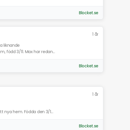
Blocket.se
1 år
sa liknande
, född 3/11. Max har redan...
Blocket.se
1 år
tt nya hem. Födda den 3/1...
Blocket.se