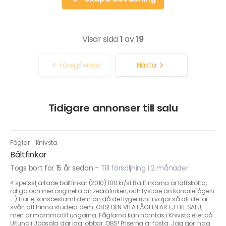
Visar sida
1
av
19
Föregående
Nästa
Tidigare annonser till salu
Fåglar
·
Knivsta
Bältfinkar
Togs bort för 15 år sedan
-
Till försäljning i 2 månader
4 spetsstjärtade bältfinkar (2010) 100 kr/st Bältfinkarna är lättskötta,
roliga och mer originella än zebrafinken, och tystare än kanariefågeln
:-) Har ej könsbestämt dem än då de flyger runt i voljär så att det är
svårt att hinna studera dem. OBS! DEN VITA FÅGELN ÄR EJ TILL SALU,
men är mamma till ungarna. Fåglarna kan hämtas i Knivsta eller på
Ultuna i Uppsala där jag jobbar. OBS! Priserna är fasta. Jag gör inga