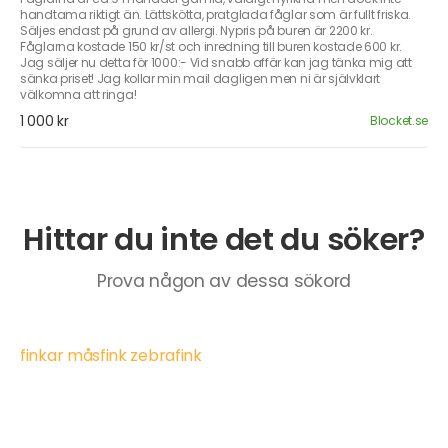
handtama riktigt än. Lättskötta, pratglada fåglar som är fullt friska.
Säljes endast på grund av allergi. Nypris på buren är 2200 kr.
Fåglarna kostade 150 kr/st och inredning till buren kostade 600 kr.
Jag säljer nu detta för 1000:- Vid snabb affär kan jag tänka mig att
sänka priset! Jag kollar min mail dagligen men ni är självklart
välkomna att ringa!
1 000 kr
Blocket.se
Hittar du inte det du söker?
Prova någon av dessa sökord
finkar måsfink zebrafink