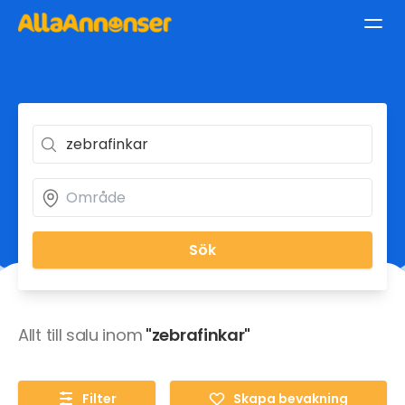
Sök
Allt till salu inom
"zebrafinkar"
Filter
Skapa bevakning