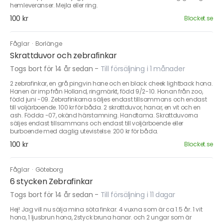
hemleveranser. Mejla eller ring.
100 kr
Blocket.se
Fåglar
·
Borlänge
Skrattduvor och zebrafinkar
Togs bort för 14 år sedan
-
Till försäljning i 1 månader
2 zebrafinkar, en grå pingvin hane och en black cheek lightback hona.
Hanen är imp från Holland, ringmärkt, född 9/2-10. Honan från zoo,
född juni -09. Zebrafinkarna säljes endast tillsammans och endast
till voljärboende. 100 kr för båda. 2 skrattduvor, hanar, en vit och en
ash. Födda -07, okänd härstamning. Handtama. Skrattduvorna
säljes endast tillsammans och endast till voljärboende eller
burboende med daglig utevistelse. 200 kr för båda.
100 kr
Blocket.se
Fåglar
·
Göteborg
6 stycken Zebrafinkar
Togs bort för 14 år sedan
-
Till försäljning i 11 dagar
Hej! Jag vill nu sälja mina söta finkar. 4 vuxna som är ca 1.5 år. 1 vit
hona, 1 ljusbrun hona, 2styck bruna hanar. och 2 ungar som är