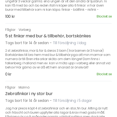
ungefär 3 veckor gamla. ena ungen är vit den andra är ljusbrun. ni
kan få med bo och bo reden ifall ni köper alla 6 finkar. vi har även
burar med tillbehör som ni kan köpa. finkar - bältfink - risfink -
100 kr
Blocket.se
Fåglar
·
Varberg
5 st finkar med bur & tillbehör, bortskänkes
Togs bort för 14 år sedan
-
Till försäljning i Idag
2 st zebrafinkar, mor & far & deras 3 barn ( tror barnen är 3 hanar)
Bortskänkes till bra hem med bur & tillbehör pga att min mormor som
numera är till åren inte orkar sköta om dem längre! Dom finns i
falkenberg i halland men ev. kan vi möta upp i varberg eller annat vid
behov! Hör gärna av er då ett hem snarast är önskvärt!
0 kr
Blocket.se
Fåglar
·
Malmö
Zebrafinkar i ny stor bur
Togs bort för 14 år sedan
-
Till försäljning i 5 dagar
Jag har precis köpt 4 st zebrafinkar och en stor, fin bur. Allting är nytt
och fräscht och buren uppfyller alla lagar & krav med goda mått.
Fåglarna är ca 9 månader gamla, väldigt nyfikna men dock inte