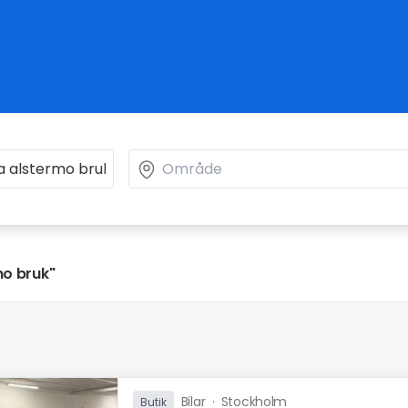
mo bruk"
Bilar
·
Stockholm
Butik