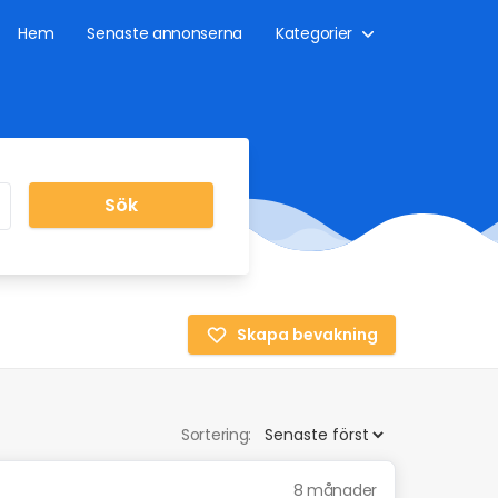
Hem
Senaste annonserna
Kategorier
Sök
Skapa bevakning
Sortering:
8 månader