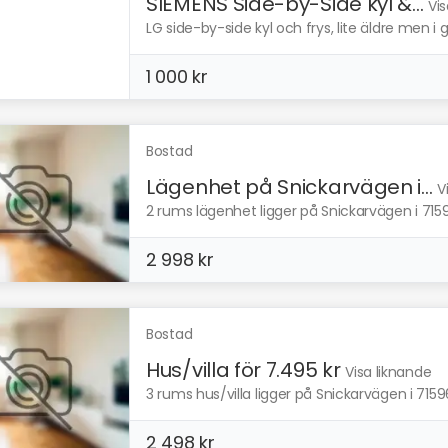
SIEMENS Side-by-Side kyl &...
Vis
LG side-by-side kyl och frys, lite äldre men i go
1 000 kr
Bostad
Lägenhet på Snickarvägen i...
V
2 rums lägenhet ligger på Snickarvägen i 7159
2 998 kr
Bostad
Hus/villa för 7.495 kr
Visa liknande
3 rums hus/villa ligger på Snickarvägen i 7159
2 498 kr