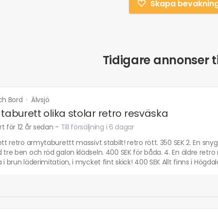
Skapa bevaknin
Tidigare annonser ti
och Bord
·
Älvsjö
 taburett olika stolar retro resväska
t för 12 år sedan
-
Till försäljning i 6 dagar
ett retro armytaburettt massivt stabilt! retro rött. 350 SEK 2. En snygg
 tre ben och röd galon klädseln. 400 SEK för båda. 4. En äldre retro
 i brun läderimitation, i mycket fint skick! 400 SEK Allt finns i Hög