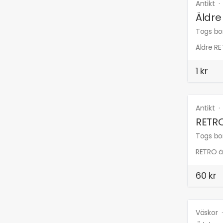
Antikt
Äldre
Togs bor
Äldre R
1 kr
Antikt
RETRO
Togs bor
RETRO ä
60 kr
Väskor