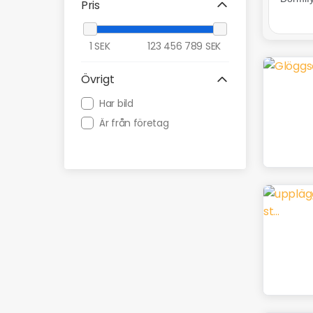
Pris
Usabil.nu
1
SEK
123 456 789
SEK
Övrigt
Har bild
Är från företag