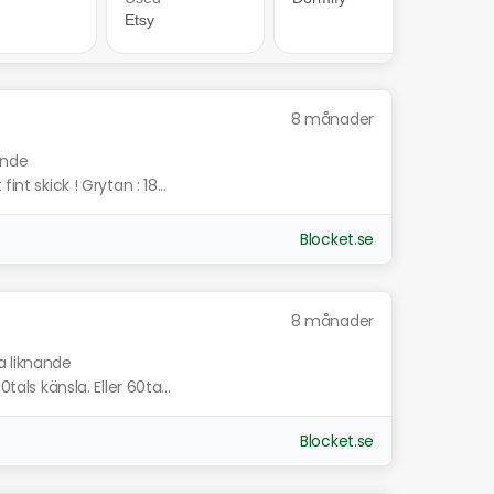
8 månader
ande
nt skick ! Grytan : 18...
Blocket.se
8 månader
a liknande
tals känsla. Eller 60ta...
Blocket.se