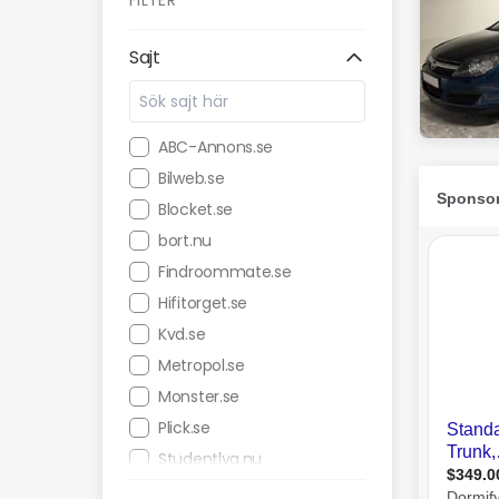
FILTER
Sajt
ABC-Annons.se
Bilweb.se
Blocket.se
bort.nu
Findroommate.se
Hifitorget.se
Kvd.se
Metropol.se
Monster.se
Plick.se
Studentlya.nu
Traidy.se