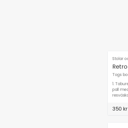
Stolar 
Retro
Togs bor
1. Tabur
pall med
resväska
350 kr