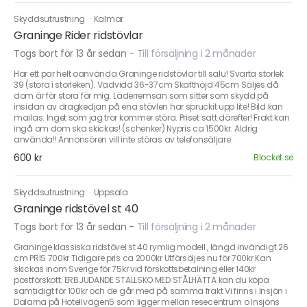
Skyddsutrustning
·
Kalmar
Graninge Rider ridstövlar
Togs bort för 13 år sedan
-
Till försäljning i 2 månader
Har ett par helt oanvända Graninge ridstövlar till salu! Svarta storlek
39 (stora i storleken). Vadvidd 36-37cm Skafthöjd 45cm Säljes då
dom är för stora för mig. Läderremsan som sitter som skydd på
insidan av dragkedjan på ena stövlen har spruckit upp lite! Bild kan
mailas. Inget som jag tror kommer störa. Priset satt därefter! Frakt kan
ingå om dom ska skickas! (schenker) Nypris ca 1500kr. Aldrig
använda!! Annonsören vill inte störas av telefonsäljare.
600 kr
Blocket.se
Skyddsutrustning
·
Uppsala
Graninge ridstövel st 40
Togs bort för 13 år sedan
-
Till försäljning i 2 månader
Graninge klassiska ridstövel st 40 rymlig modell , längd invändigt 26
cm PRIS 700kr Tidigare pris ca 2000kr Utförsöljes nu för 700kr Kan
skickas inom Sverige för 75kr vid förskottsbetalning eller 140kr
postförskott. ERBJUDANDE STALLSKO MED STÅLHÄTTA kan du köpa
samtidigt för 100kr och de går med på samma frakt Vi finns i Insjön i
Dalarna på Hotellvägen5 som ligger mellan resecentrum o Insjöns