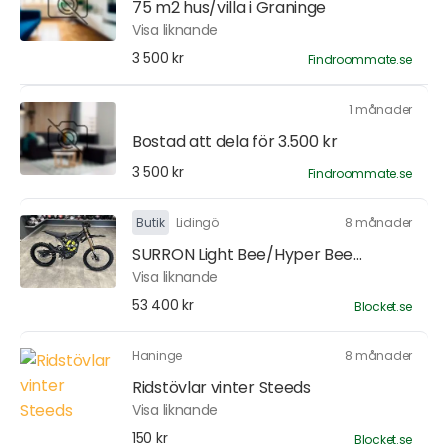
75 m2 hus/villa i Graninge
Visa liknande
3 500 kr
Findroommate.se
1 månader
Bostad att dela för 3.500 kr
3 500 kr
Findroommate.se
Butik
Lidingö
8 månader
SURRON Light Bee/Hyper Bee...
Visa liknande
53 400 kr
Blocket.se
Haninge
8 månader
Ridstövlar vinter Steeds
Visa liknande
150 kr
Blocket.se