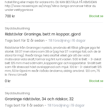
hotell Ring eller mejla för vidare info. DU KAN BESTÄLLA PÅ HEMSIDAN
http://www.nisseiinsjon.se/shop/ Mina övriga annonser hittar du
under verktygsnisse
700 kr
Blocket.se
Skyddsutrustning
Ridstövlar Graninge, bett m koppar, gjord
Togs bort för 12 år sedan
-
Till försäljning i 16 dagar
Ridstövlar från Graninge i nyskick, använda ett fåtal gånger pga fel
storlek. Stl 37 men stora som 38:or (jag har 37 i vanliga fall, och de är
stora för mig). Resår längs hela skaftet vilket gör att de i vidd
motsvarar vida skaft, formar sig fint runt vaden. 500 kr Bett: - 3-delat
bett 125 mm med sötmalm, kopparringar och kopparbitar. Snällt bett
som får stressad häst avslappnad och mjuk. 100 kr - 3-delat bett 125
mm, 50 kr Gjord m resår i båda ändarna, aldrig använd. 120 cm, 75
kr. Finns i Umeå!
0 kr
Blocket.se
Skyddsutrustning
Graninge ridstövlar, 34 och ridskor, 32
Togs bort för 11 år sedan
-
Till försäljning i 19 dagar