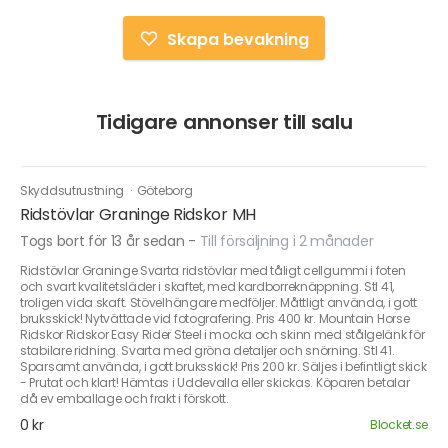
Skapa bevakning
Tidigare annonser till salu
Skyddsutrustning
·
Göteborg
Ridstövlar Graninge Ridskor MH
Togs bort för 13 år sedan
-
Till försäljning i 2 månader
Ridstövlar Graninge Svarta ridstövlar med tåligt cellgummi i foten
och svart kvalitetsläder i skaftet, med kardborreknäppning. Stl 41,
troligen vida skaft. Stövelhängare medföljer. Måttligt använda, i gott
bruksskick! Nytvättade vid fotografering. Pris 400 kr. Mountain Horse
Ridskor Ridskor Easy Rider Steel i mocka och skinn med stålgelänk för
stabilare ridning. Svarta med gröna detaljer och snörning. Stl 41.
Sparsamt använda, i gott bruksskick! Pris 200 kr. Säljes i befintligt skick
- Prutat och klart! Hämtas i Uddevalla eller skickas. Köparen betalar
då ev emballage och frakt i förskott.
0 kr
Blocket.se