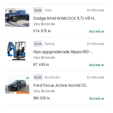
Butik
Täby
8 månader
Dodge RAM WARLOCK 5.7L V8 H...
Visa liknande
574 875 kr
Blocket.se
Butik
Årjäng
8 månader
Nya uppgraderade Rippa R10-...
Visa liknande
87 495 kr
Blocket.se
Butik
Stockholm
8 månader
Ford Focus Active Kombi 1.0...
Visa liknande
189 000 kr
Blocket.se