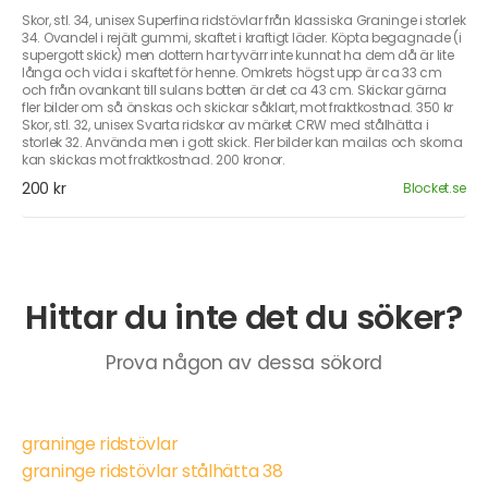
Skor, stl. 34, unisex Superfina ridstövlar från klassiska Graninge i storlek
34. Ovandel i rejält gummi, skaftet i kraftigt läder. Köpta begagnade (i
supergott skick) men dottern har tyvärr inte kunnat ha dem då är lite
långa och vida i skaftet för henne. Omkrets högst upp är ca 33 cm
och från ovankant till sulans botten är det ca 43 cm. Skickar gärna
fler bilder om så önskas och skickar såklart, mot fraktkostnad. 350 kr
Skor, stl. 32, unisex Svarta ridskor av märket CRW med stålhätta i
storlek 32. Använda men i gott skick. Fler bilder kan mailas och skorna
kan skickas mot fraktkostnad. 200 kronor.
200 kr
Blocket.se
Hittar du inte det du söker?
Prova någon av dessa sökord
graninge ridstövlar
graninge ridstövlar stålhätta 38