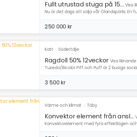
Fullt utrustad stuga på 15...
Visa 
Nu är det dags att sälja vår Ölandspärla. En fu
250 000 kr
Katt
·
Södertälje
Ragdoll 50% 12veckor
Visa liknande
Tuxedo/Bicolor Piff och Puff är 2 busiga sociala
3 500 kr
Värme och klimat
·
Täby
Konvektor element från ansl...
Konvektorelement med fyra effektlägen och fl