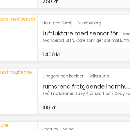
250 kr
Hem och Familj
·
Sundbyberg
Luftfuktare med sensor för...
Vis
Avancerad luftfuktare som ger optimal luftfu
1 400 kr
Gnagare och kaniner
·
Sollentuna
rumsrena frittgående inomhu..
Två fina kaniner Daisy 4 år svart och Cody kas
100 kr
Badrum
·
Solna