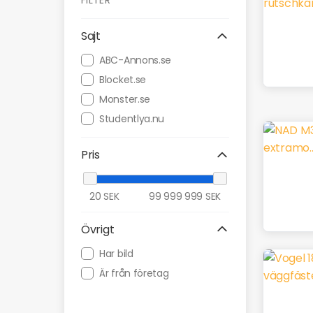
FILTER
Sajt
ABC-Annons.se
Blocket.se
Monster.se
Studentlya.nu
Pris
20
SEK
99 999 999
SEK
Övrigt
Har bild
Är från företag