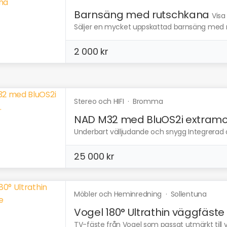
Barnsäng med rutschkana
Visa
Säljer en mycket uppskattad barnsäng med r
2 000 kr
Stereo och HIFI
·
Bromma
NAD M32 med BluOS2i extramo.
Underbart välljudande och snygg Integrerad al
25 000 kr
Möbler och Heminredning
·
Sollentuna
Vogel 180° Ultrathin väggfäste
TV-fäste från Vogel som passat utmärkt till