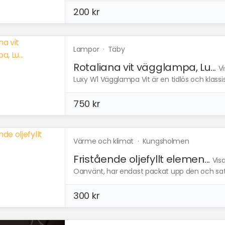
200 kr
Lampor
·
Täby
Rotaliana vit vägglampa, Lu...
Vi
Luxy W1 Vägglampa Vit är en tidlös och klas
750 kr
Värme och klimat
·
Kungsholmen
Fristående oljefyllt elemen...
Vis
Oanvänt, har endast packat upp den och satt p
300 kr