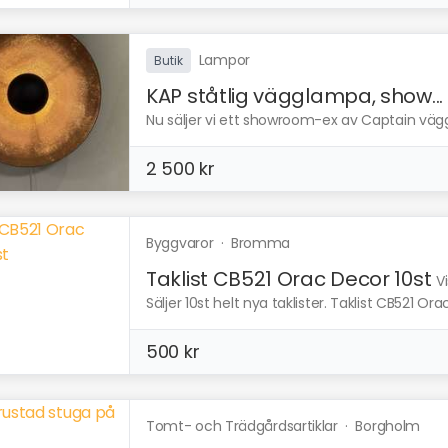
Lampor
Butik
KAP ståtlig vägglampa, show...
Nu säljer vi ett showroom-ex av Captain väg
2 500 kr
Byggvaror
·
Bromma
Taklist CB521 Orac Decor 10st
V
Säljer 10st helt nya taklister. Taklist CB521 Ora
500 kr
Tomt- och Trädgårdsartiklar
·
Borgholm