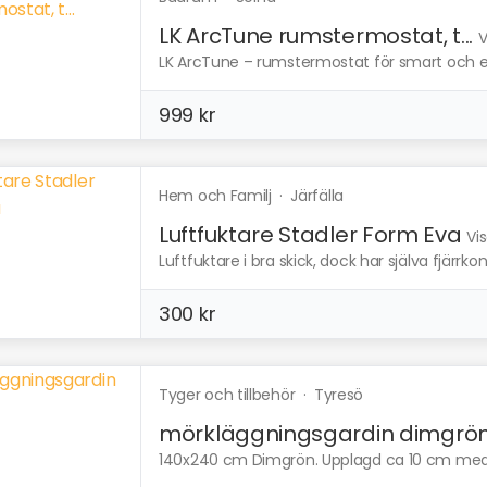
LK ArcTune rumstermostat, t...
V
LK ArcTune – rumstermostat för smart och en
999 kr
Hem och Familj
·
Järfälla
Luftfuktare Stadler Form Eva
Vi
Luftfuktare i bra skick, dock har själva fjärrko
300 kr
Tyger och tillbehör
·
Tyresö
mörkläggningsgardin dimgrö
140x240 cm Dimgrön. Upplagd ca 10 cm med få