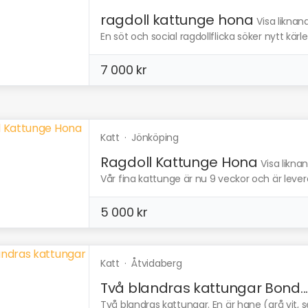
ragdoll kattunge hona
Visa liknan
En söt och social ragdollflicka söker nytt kärle
7 000 kr
Katt
·
Jönköping
Ragdoll Kattunge Hona
Visa likna
Vår fina kattunge är nu 9 veckor och är leve
5 000 kr
Katt
·
Åtvidaberg
Två blandras kattungar Bond..
Två blandras kattungar. En är hane (grå vit, se