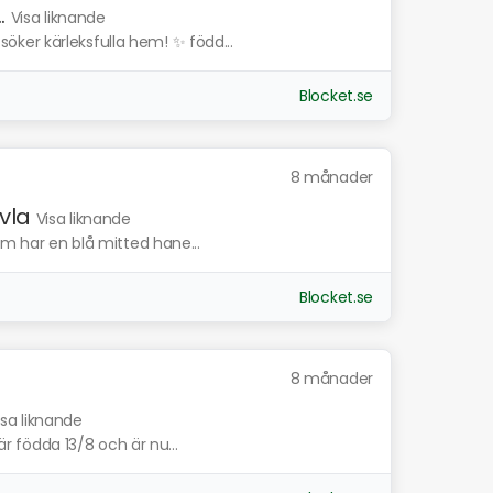
.
Visa liknande
ker kärleksfulla hem! ✨ född...
Blocket.se
8 månader
vla
Visa liknande
om har en blå mitted hane...
Blocket.se
8 månader
isa liknande
 är födda 13/8 och är nu...