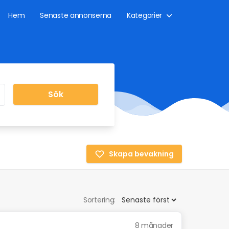
Hem
Senaste annonserna
Kategorier
Sök
Skapa bevakning
Sortering:
8 månader