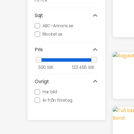
FILTER
Sajt
ABC-Annons.se
Blocket.se
Pris
500
SEK
123 456
SEK
Övrigt
Har bild
Är från företag