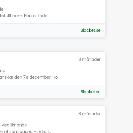
de
ksfullt hem. Hon är född...
Blocket.se
8 månader
nde
ransklar den 7e december. Ho...
Blocket.se
8 månader
.
Visa liknande
r ut som pappa – riktig l...