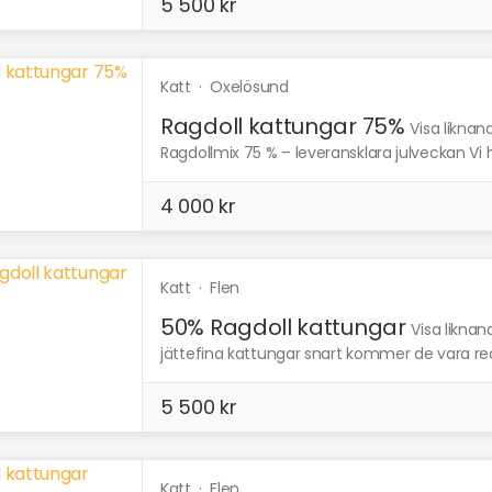
5 500 kr
Katt
·
Oxelösund
Ragdoll kattungar 75%
Visa liknan
Ragdollmix 75 % – leveransklara julveckan Vi h
4 000 kr
Katt
·
Flen
50% Ragdoll kattungar
Visa liknan
jättefina kattungar snart kommer de vara redo
5 500 kr
Katt
·
Flen