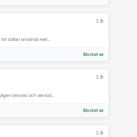
2 år
 för sällan används Helt...
Blocket.se
2 år
yligen servats och servad...
Blocket.se
2 år