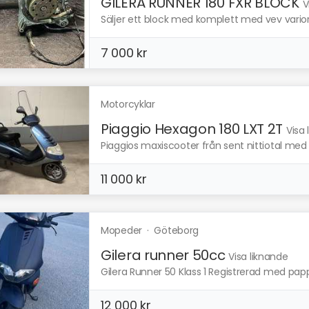
GILERA RUNNER 180 FXR BLOCK
V
Säljer ett block med komplett med vev varior
7 000 kr
Motorcyklar
Piaggio Hexagon 180 LXT 2T
Visa
Piaggios maxiscooter från sent nittiotal med
11 000 kr
Mopeder
·
Göteborg
Gilera runner 50cc
Visa liknande
Gilera Runner 50 Klass 1 Registrerad med pappe
12 000 kr