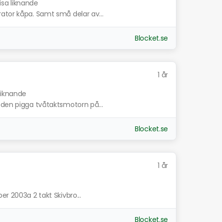
isa liknande
ator kåpa. Samt små delar av...
Blocket.se
1 år
 liknande
 den pigga tvåtaktsmotorn på...
Blocket.se
1 år
r 2003a 2 takt Skivbro...
Blocket.se