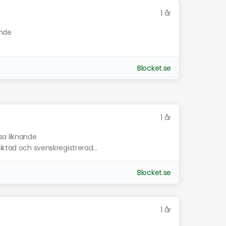
1 år
ande
Blocket.se
1 år
sa liknande
iktad och svenskregistrerad...
Blocket.se
1 år