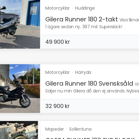
Motorcyklar
·
Huddinge
Gilera Runner 180 2-takt
Visa likn
1 ägare sedan ny. 397 mil. Superskick!
49 900 kr
Motorcyklar
·
Härryda
Gilera Runner 180 Svensksåld
Vi
Säljer nu min Gilera då den ej används. Nybes
32 900 kr
Mopeder
·
Sollentuna