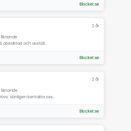
Blocket.se
2 år
 liknande
d, obesiktad och avställ...
Blocket.se
2 år
a liknande
ävs. Vänligen kontakta oss...
Blocket.se