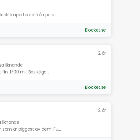
kick! Importerad från pole...
Blocket.se
2 år
sa liknande
n. 1700 mil. Besiktiga...
Blocket.se
2 år
a liknande
n som är piggast av dem. Fu...