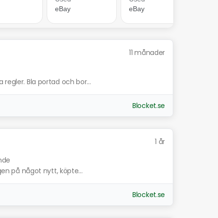
11 månader
regler. Bla portad och bor...
Blocket.se
1 år
ande
gen på något nytt, köpte...
Blocket.se