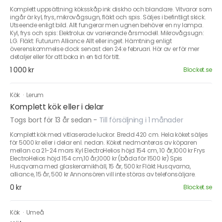
Komplett uppsättning köksskåp ink diskho och blandare. Vitvaror som
ingår är kyl, frys, mikrovågsugn, fläkt och spis. Säljes i befintligt skick.
Utseende enligt bild. Allt fungerar men ugnen behöver en ny lampa.
Kyl, frys och spis: Elektrolux av varierande årsmodell. Mikrovågsugn:
LG. Fläkt: Futurum Alliance Allt eller inget. Hämtning enligt
överenskommelse dock senast den 24:e februari. Hör av er för mer
detaljer eller för att boka in en tid för titt.
1 000 kr
Blocket.se
Kök
·
Lerum
Komplett kök eller i delar
Togs bort för 13 år sedan
-
Till försäljning i 1 månader
Komplett kök med vitlaserade luckor. Bredd 420 cm. Hela köket säljes
för 5000 kr eller i delar enl. nedan. Köket nedmonteras av köparen
mellan ca 21-24 mars Kyl ElectroHelios höjd 154 cm, 10 år,1000 kr Frys
ElectroHelios höjd 154 cm,10 år,1000 kr (båda för 1500 kr) Spis
Husqvarna med glaskeramikhäll, 15 år, 500 kr Fläkt Husqvarna,
alliance, 15 år, 500 kr Annonsören vill inte störas av telefonsäljare.
0 kr
Blocket.se
Kök
·
Umeå