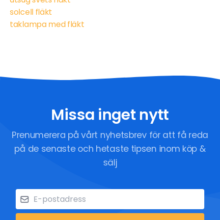
solcell fläkt
taklampa med fläkt
Missa inget nytt
Prenumerera på vårt nyhetsbrev för att få reda
på de senaste och hetaste tipsen inom köp &
sälj