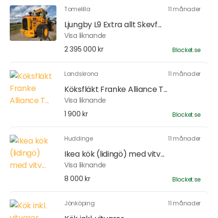
Tomelilla
11 månader
Ljungby L9 Extra allt Skevf...
Visa liknande
2 395 000 kr
Blocket.se
Landskrona
11 månader
Köksfläkt Franke Alliance T...
Visa liknande
1 900 kr
Blocket.se
Huddinge
11 månader
Ikea kök (lidingö) med vitv...
Visa liknande
8 000 kr
Blocket.se
Jönköping
11 månader