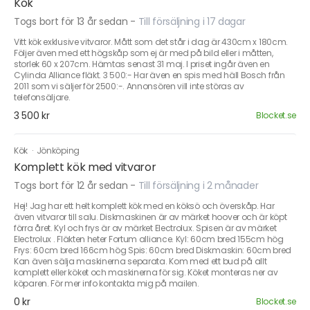
Kök
Togs bort för 13 år sedan
-
Till försäljning i 17 dagar
Vitt kök exklusive vitvaror. Mått som det står i dag är 430cm x 180cm.
Följer även med ett högskåp som ej är med på bild eller i måtten,
storlek 60 x 207cm. Hämtas senast 31 maj. I priset ingår även en
Cylinda Alliance fläkt. 3 500:- Har även en spis med häll Bosch från
2011 som vi säljer för 2500:-. Annonsören vill inte störas av
telefonsäljare.
3 500 kr
Blocket.se
Kök
·
Jönköping
Komplett kök med vitvaror
Togs bort för 12 år sedan
-
Till försäljning i 2 månader
Hej! Jag har ett helt komplett kök med en köksö och överskåp. Har
även vitvaror till salu. Diskmaskinen är av märket hoover och är köpt
förra året. Kyl och frys är av märket Electrolux. Spisen är av märket
Electrolux . Fläkten heter Fortum alliance. Kyl: 60cm bred 155cm hög
Frys: 60cm bred 166cm hög Spis: 60cm bred Diskmaskin: 60cm bred
Kan även sälja maskinerna separata. Kom med ett bud på allt
komplett eller köket och maskinerna för sig. Köket monteras ner av
köparen. För mer info kontakta mig på mailen.
0 kr
Blocket.se