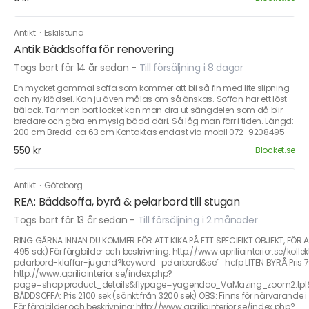
Antikt
·
Eskilstuna
Antik Bäddsoffa för renovering
Togs bort för 14 år sedan
-
Till försäljning i 8 dagar
En mycket gammal soffa som kommer att bli så fin med lite slipning
och ny klädsel. Kan ju även målas om så önskas. Soffan har ett löst
trälock. Tar man bort locket kan man dra ut sängdelen som då blir
bredare och göra en mysig bädd däri. Så låg man förr i tiden. Längd:
200 cm Bredd: ca 63 cm Kontaktas endast via mobil 072-9208495
550 kr
Blocket.se
Antikt
·
Göteborg
REA: Bäddsoffa, byrå & pelarbord till stugan
Togs bort för 13 år sedan
-
Till försäljning i 2 månader
RING GÄRNA INNAN DU KOMMER FÖR ATT KIKA PÅ ETT SPECIFIKT OBJEKT, FÖR AT
495 sek) För färgbilder och beskrivning: http://www.apriliainterior.se/k
pelarbord-klaffar-jugend?keyword=pelarbord&sef=hcfp LITEN BYRÅ:Pris 795 
http://www.apriliainterior.se/index.php?
page=shop.product_details&flypage=yagendoo_VaMazing_zoom2.tpl
BÄDDSOFFA: Pris 2100 sek (sänkt från 3200 sek) OBS: Finns för närvarande i v
För färgbilder och beskrivning: http://www.apriliainterior.se/index.php?