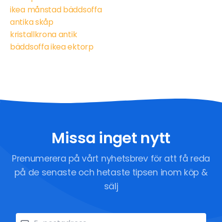
ikea månstad bäddsoffa
antika skåp
kristallkrona antik
bäddsoffa ikea ektorp
Missa inget nytt
Prenumerera på vårt nyhetsbrev för att få reda
på de senaste och hetaste tipsen inom köp &
sälj