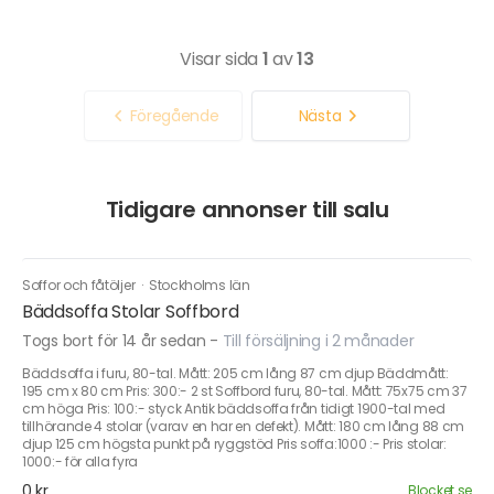
Visar sida
1
av
13
Föregående
Nästa
Tidigare annonser till salu
Soffor och fåtöljer
·
Stockholms län
Bäddsoffa Stolar Soffbord
Togs bort för 14 år sedan
-
Till försäljning i 2 månader
Bäddsoffa i furu, 80-tal. Mått: 205 cm lång 87 cm djup Bäddmått:
195 cm x 80 cm Pris: 300:- 2 st Soffbord furu, 80-tal. Mått: 75x75 cm 37
cm höga Pris: 100:- styck Antik bäddsoffa från tidigt 1900-tal med
tillhörande 4 stolar (varav en har en defekt). Mått: 180 cm lång 88 cm
djup 125 cm högsta punkt på ryggstöd Pris soffa:1000 :- Pris stolar:
1000:- för alla fyra
0 kr
Blocket.se