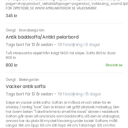
page=shop.product_details&flypage=yagendoo_VaMazing_zoom2.tpl&
FÖR ÖPPETIDER, SE WWW.APRILIAINTERIOR.SE VÄLKOMMEN!
345 kr
Övrigt
·
Kronobergs län
Antik bäddsoffa/Antikt pelarbord
Togs bort för 13 år sedan
-
Till försäljning i 6 dagar
Två intressanta objekt från tidigt 1900-tal säljes. Soffa 800 kr. Bord
800 kr
800 kr
Blocket.se
Övrigt
·
Blekinge län
Vacker antik soffa
Togs bort för 13 år sedan
-
Till försäljning i 15 dagar
Säljer en vacker antik soffa. Soffan är målad vit och sliten för en
shabby / lantlig "look". Den är klädd i ett grått slitstarkt möbeltyg. Den
har ävem texten "Take the time to smell the roses" skriven i nederkant.
Soffan går även att använda som bäddsoffa, då den är utdragbar,
annars har du plats till mycket förvaring under locket. Soffans mått:
Längd: 184 cm Djup: 65 cm Sitt höjd: 48 cm Total höjd: 125 cm Pris: