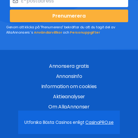
Prenumerera
Genom att klicka på "Prenumerera" bekräftar du att du tagit del av
AllaAnnonsers´s
Användarvillkor
och
Personuppgifter
Annonsera gratis
Annonsinfo
Information om cookies
Aktieanalyser
Om AllaAnnonser
Utforska Bästa Casinos enligt
CasinoPRO.se