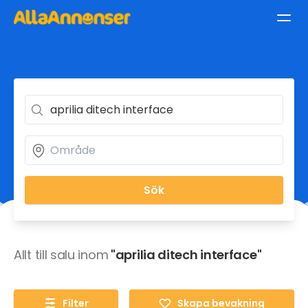
Sök
Allt till salu inom
"aprilia ditech interface"
Filter
Skapa bevakning