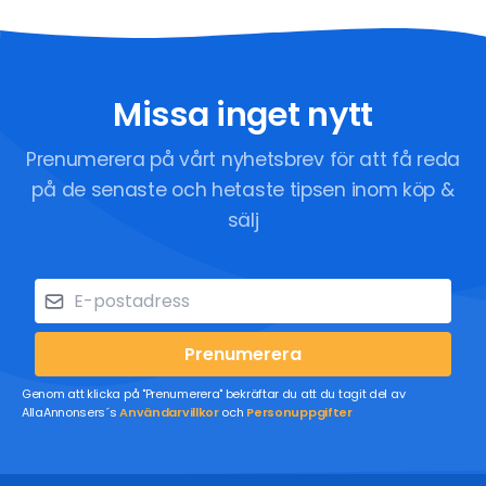
Missa inget nytt
Prenumerera på vårt nyhetsbrev för att få reda
på de senaste och hetaste tipsen inom köp &
sälj
Prenumerera
Genom att klicka på "Prenumerera" bekräftar du att du tagit del av
AllaAnnonsers´s
Användarvillkor
och
Personuppgifter