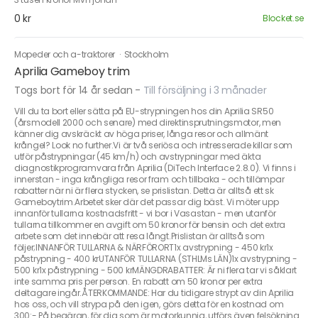
0 kr
Blocket.se
Mopeder och a-traktorer
·
Stockholm
Aprilia Gameboy trim
Togs bort för 14 år sedan
-
Till försäljning i 3 månader
Vill du ta bort eller sätta på EU-strypningen hos din Aprilia SR50
(årsmodell 2000 och senare) med direktinsprutningsmotor, men
känner dig avskräckt av höga priser, långa resor och allmänt
krångel? Look no further.Vi är två seriösa och intresserade killar som
utför påstrypningar (45 km/h) och avstrypningar med äkta
diagnostikprogramvara från Aprilia (DiTech Interface 2.8.0). Vi finns i
innerstan - inga krångliga resor fram och tillbaka - och tillämpar
rabatter när ni är flera stycken, se prislistan. Detta är alltså ett sk
Gameboytrim.Arbetet sker där det passar dig bäst. Vi möter upp
innanför tullarna kostnadsfritt - vi bor i Vasastan - men utanför
tullarna tillkommer en avgift om 50 kronor för bensin och det extra
arbete som det innebär att resa långt.Prislistan är alltså som
följer;INNANFÖR TULLARNA & NÄRFÖRORT1x avstrypning - 450 kr1x
påstrypning - 400 krUTANFÖR TULLARNA (STHLMs LÄN)1x avstrypning -
500 kr1x påstrypning - 500 krMÄNGDRABATTER: Är ni flera tar vi såklart
inte samma pris per person. En rabatt om 50 kronor per extra
deltagare ingår.ÅTERKOMMANDE: Har du tidigare strypt av din Aprilia
hos oss, och vill strypa på den igen, görs detta för en kostnad om
300:-.På begäran, för dig som är motorkunnig, utförs även felsökning