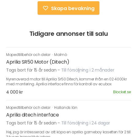
Skapa bevakning
Tidigare annonser till salu
Mopedtillbehör och delar
·
Malmö
Aprilia SR50 Motor (Ditech)
Togs bort för 15 år sedan
-
Till försäljning i 2 månader
Nyrenoverad motor till Aprilia Sr50 Ditech, kommer ifrån en 02 4000kr
med montering. Aprilia interface finns för kontroll av ecubox
4 000 kr
Blocket.se
Mopedtillbehör och delar
·
Hallands län
Aprilia ditech interface
Togs bort för 15 år sedan
-
Till försäljning i 24 dagar
Hej, jag är intresserad av att köpa en aprilia gameboy kasetten för 2 till
3 tusen kronor Mvh johan