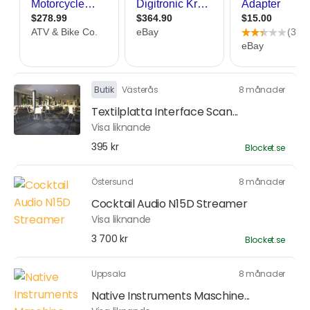
Butik
Västerås
8 månader
Textilplatta Interface Scan...
Visa liknande
395 kr
Blocket.se
Östersund
8 månader
Cocktail Audio N15D Streamer
Visa liknande
3 700 kr
Blocket.se
Uppsala
8 månader
Native Instruments Maschine...