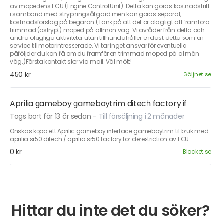
av mopedens ECU (Engine Control Unit). Detta kan göras kostnadsfritt
i samband med strypningsåtgärd men kan göras separat,
kostnadsförslag på begäran.(Tänk på att det är olagligt att framföra
trimmad (ostrypt) moped på allmän väg. Vi avråder från detta och
andra olagliga aktiviteter utan tillhandahåller endast detta som en
service till motorintresserade. Vi tar inget ansvar för eventuella
påföljder du kan få om du framför en trimmad moped på allmän
väg.)Första kontakt sker via mail. Väl mött!
450 kr
Säljnet.se
Aprilia gameboy gameboytrim ditech factory if
Togs bort för 13 år sedan
-
Till försäljning i 2 månader
Önskas köpa ett Aprilia gameboy interface gameboytrim til bruk med
aprilia sr50 ditech / aprilia sr50 factory for derestriction av ECU.
0 kr
Blocket.se
Hittar du inte det du söker?