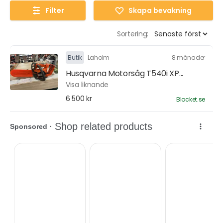
Filter
Skapa bevakning
Sortering:
Butik
Laholm
8 månader
Husqvarna Motorsåg T540i XP...
Visa liknande
6 500 kr
Blocket.se