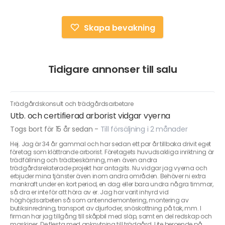
Skapa bevakning
Tidigare annonser till salu
Trädgårdskonsult och trädgårdsarbetare
Utb. och certifierad arborist vidgar vyerna
Togs bort för 15 år sedan
-
Till försäljning i 2 månader
Hej. Jag är 34 år gammal och har sedan ett par år tillbaka drivit eget
företag som klättrande arborist. Företagets huvudsakliga inriktning är
trädfällning och trädbeskärning, men även andra
trädgårdsrelaterade projekt har antagits. Nu vidgar jag vyerna och
erbjuder mina tjänster även inom andra områden. Behöver ni extra
mankraft under en kort period, en dag eller bara undra några timmar,
så dra er inte för att höra av er. Jag har varit inhyrd vid
höghöjdsarbeten så som antenndemontering, montering av
butiksinredning, transport av djurfoder, snöskottning på tak, mm. I
firman har jag tillgång till skåpbil med släp, samt en del redskap och
maskiner. De flesta med anknytning till trädgård. Lite beroende på