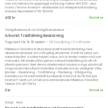
vad som behövs för uppdraget, kostar jag mellan 400 500:- plus
moms / timme. Innehar F-skattesedel och enterprenörsförsäkring.
Andreas Neumeister 0709-823420.
400 kr
Blocket.se
Trädgårdskonsult och trädgårdsarbetare
Arborist Trädfällning Beskärning
Togs bort för 14 år sedan
-
Till försäljning i 3 månader
Håleklöva Trädvård är ett professionellt trädvårdsföretag med
utbildade arborister och mångårig erfarenhet. Vi står för seriös och
säker trädvård. Vi sätter träden i fokus och är länken mellan träd och
människa. Allt arbete utförs genom säkrad trädklättring för att nå
yttersta precision. Med denna arbetsmetod orsakar vi inga skador på
omgivande miljö såsom trädrötter, mark eller annan växtlighet. Våra
tjänster: - Beskärning - Trädfällning - Plantering - Rådgivning
Kontakta oss för kostnadsfritt kundbesök Vi lämnar ALLTID fast pris
Innehar F-skatt och är fullt ansvarsförsäkrade Håleklöva Trädvård
Telefon 073-957 58 52
0 kr
Blocket.se
Övrigt
·
Höör