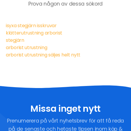
Prova någon av dessa sökord
isyxa stegjärn isskruvar
klätterutrustning arborist
stegjärn
arborist utrustning
arborist utrustning säljes helt nytt
Missa inget nytt
Prenumerera på vårt nyhetsbrev för att få reda
på de senaste och hetaste tipsen inom köp &