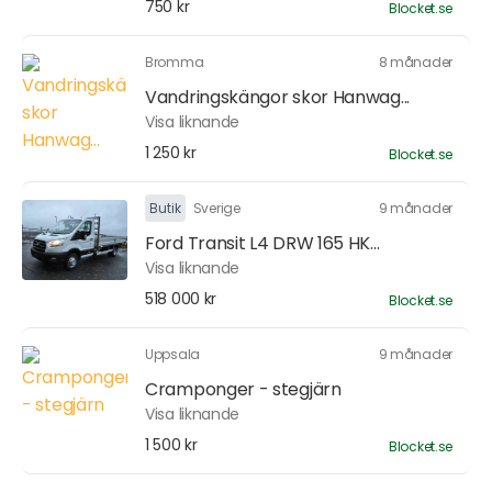
750 kr
Blocket.se
Bromma
8 månader
Vandringskängor skor Hanwag...
Visa liknande
1 250 kr
Blocket.se
Butik
Sverige
9 månader
Ford Transit L4 DRW 165 HK...
Visa liknande
518 000 kr
Blocket.se
Uppsala
9 månader
Cramponger - stegjärn
Visa liknande
1 500 kr
Blocket.se