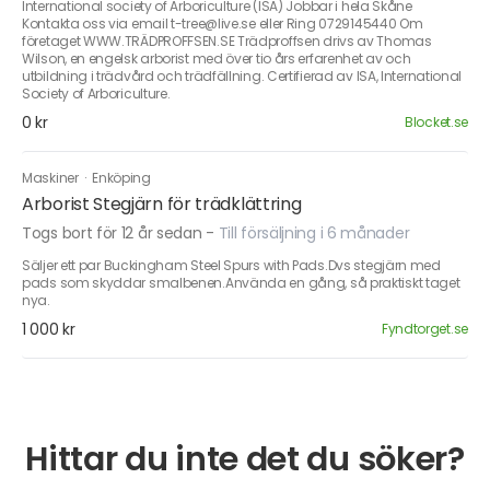
International society of Arboriculture (ISA) Jobbar i hela Skåne
Kontakta oss via email t-tree@live.se eller Ring 0729145440 Om
företaget WWW.TRÄDPROFFSEN.SE Trädproffsen drivs av Thomas
Wilson, en engelsk arborist med över tio års erfarenhet av och
utbildning i trädvård och trädfällning. Certifierad av ISA, International
Society of Arboriculture.
0 kr
Blocket.se
Maskiner
·
Enköping
Arborist Stegjärn för trädklättring
Togs bort för 12 år sedan
-
Till försäljning i 6 månader
Säljer ett par Buckingham Steel Spurs with Pads.Dvs stegjärn med
pads som skyddar smalbenen.Använda en gång, så praktiskt taget
nya.
1 000 kr
Fyndtorget.se
Hittar du inte det du söker?