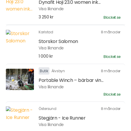
Dynafit Hoji 23.0 women ink...
Visa liknande
3 250 kr
Blocket.se
Karlstad
8 månader
Storskor Salomon
Visa liknande
1 000 kr
Blocket.se
Butik
Älvsbyn
8 månader
Portable Winch – bärbar vin...
Visa liknande
Blocket.se
Östersund
8 månader
Stegjärn - Ice Runner
Visa liknande