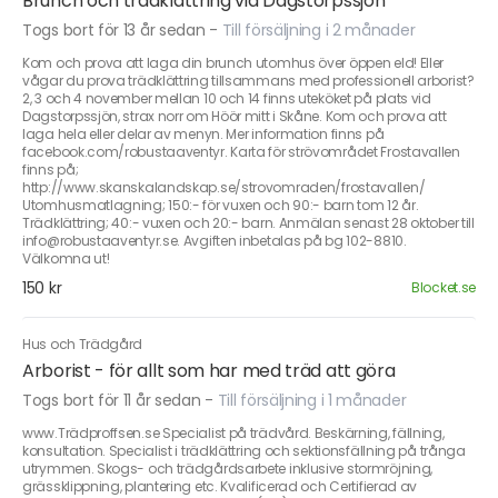
Brunch och trädklättring vid Dagstorpssjön
Togs bort för 13 år sedan
-
Till försäljning i 2 månader
Kom och prova att laga din brunch utomhus över öppen eld! Eller
vågar du prova trädklättring tillsammans med professionell arborist?
2, 3 och 4 november mellan 10 och 14 finns uteköket på plats vid
Dagstorpssjön, strax norr om Höör mitt i Skåne. Kom och prova att
laga hela eller delar av menyn. Mer information finns på
facebook.com/robustaaventyr. Karta för strövområdet Frostavallen
finns på;
http://www.skanskalandskap.se/strovomraden/frostavallen/
Utomhusmatlagning; 150:- för vuxen och 90:- barn tom 12 år.
Trädklättring; 40:- vuxen och 20:- barn. Anmälan senast 28 oktober till
info@robustaaventyr.se. Avgiften inbetalas på bg 102-8810.
Välkomna ut!
150 kr
Blocket.se
Hus och Trädgård
Arborist - för allt som har med träd att göra
Togs bort för 11 år sedan
-
Till försäljning i 1 månader
www.Trädproffsen.se Specialist på trädvård. Beskärning, fällning,
konsultation. Specialist i trädklättring och sektionsfällning på trånga
utrymmen. Skogs- och trädgårdsarbete inklusive stormröjning,
grässklippning, plantering etc. Kvalificerad och Certifierad av