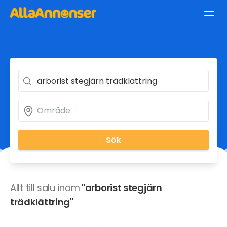
Sök
Allt till salu inom
"arborist stegjärn
trädklättring"