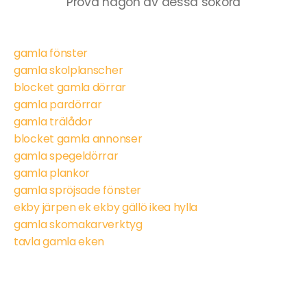
Prova någon av dessa sökord
gamla fönster
gamla skolplanscher
blocket gamla dörrar
gamla pardörrar
gamla trälådor
blocket gamla annonser
gamla spegeldörrar
gamla plankor
gamla spröjsade fönster
ekby järpen ek ekby gällö ikea hylla
gamla skomakarverktyg
tavla gamla eken