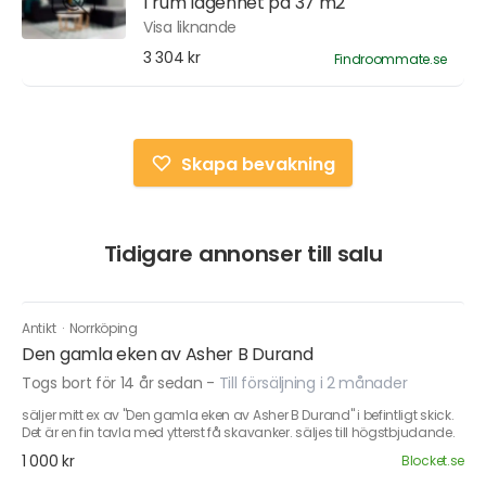
1 rum lägenhet på 37 m2
Visa liknande
3 304 kr
Findroommate.se
Skapa bevakning
Tidigare annonser till salu
Antikt
·
Norrköping
Den gamla eken av Asher B Durand
Togs bort för 14 år sedan
-
Till försäljning i 2 månader
säljer mitt ex av "Den gamla eken av Asher B Durand" i befintligt skick.
Det är en fin tavla med ytterst få skavanker. säljes till högstbjudande.
1 000 kr
Blocket.se