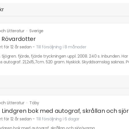
kr
ch Litteratur
·
Sverige
 Rövardotter
t för 12 år sedan
-
Till försäljning i 8 månader
Sjögren. fjärde, fjärde tryckningen uppl. 2008. 240 s. Inbunden. H
ns autograf. 21,2x15,7cm. 520 gram. Nyskick. Skyddsomslag saknas
ch Litteratur
·
Täby
d Lindgren bok med autograf, skrållan och sjö
t för 12 år sedan
-
Till försäljning i 6 dagar
indgren bok med autograf, skrållan och sjörövarna