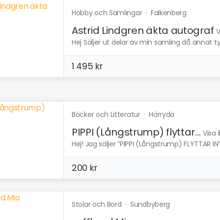
Hobby och Samlingar
·
Falkenberg
Astrid Lindgren äkta autograf
V
Hej Säljer ut delar av min samling då annat tyv
1 495 kr
Böcker och Litteratur
·
Härryda
PIPPI (Långstrump) flyttar...
Visa 
Hej! Jag säljer ”PIPPI (Långstrump) FLYTTAR IN”
200 kr
Stolar och Bord
·
Sundbyberg