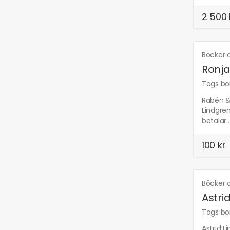
2 500 
Böcker o
Ronja
Togs bor
Rabén & 
Lindgre
betalar..
100 kr
Böcker o
Astri
Togs bor
Astrid L