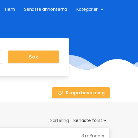
Hem
Senaste annonserna
Kategorier
Sök
Skapa bevakning
Sortering:
8 månader