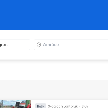
Skog och Lantbruk
·
Bjuv
Butik