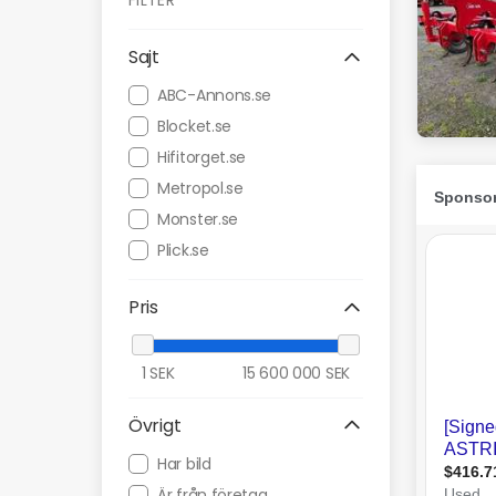
FILTER
Sajt
ABC-Annons.se
Blocket.se
Hifitorget.se
Metropol.se
Monster.se
Plick.se
Pris
1
SEK
15 600 000
SEK
Övrigt
Har bild
Är från företag