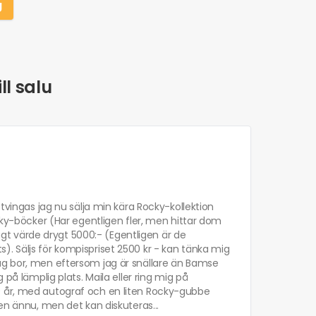
g
ll salu
 tvingas jag nu sälja min kära Rocky-kollektion
ocky-böcker (Har egentligen fler, men hittar dom
lagt värde drygt 5000:- (Egentligen är de
. Säljs för kompispriset 2500 kr - kan tänka mig
ag bor, men eftersom jag är snällare än Bamse
 på lämplig plats. Maila eller ring mig på
0 år, med autograf och en liten Rocky-gubbe
en ännu, men det kan diskuteras...