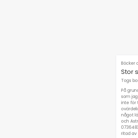
Böcker o
Stor 
Togs bor
På grund
som jag 
inte för
ovärdeli
något l
och Astr
0736483
ritad av