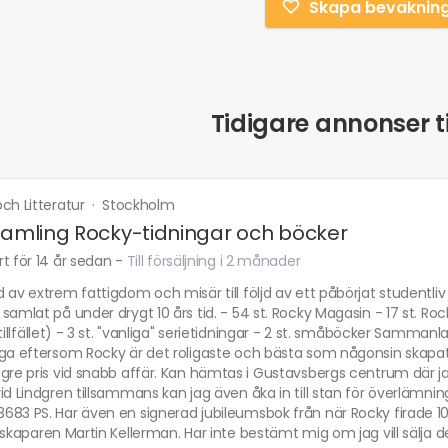
Skapa bevaknin
Tidigare annonser ti
ch Litteratur
·
Stockholm
samling Rocky-tidningar och böcker
t för 14 år sedan
-
Till försäljning i 2 månader
 av extrem fattigdom och misär till följd av ett påbörjat studentliv
samlat på under drygt 10 års tid. - 54 st. Rocky Magasin - 17 st. R
 tillfället) - 3 st. "vanliga" serietidningar - 2 st. småböcker Samman
ga eftersom Rocky är det roligaste och bästa som någonsin skapats)
ägre pris vid snabb affär. Kan hämtas i Gustavsbergs centrum där j
id Lindgren tillsammans kan jag även åka in till stan för överlämning
683 PS. Har även en signerad jubileumsbok från när Rocky firade 1
 skaparen Martin Kellerman. Har inte bestämt mig om jag vill sälja d