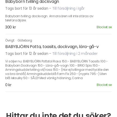
Babyborn tvilling dockvagn
Togs bort för 13 år sedan
-
Till försäljning i Igår
Babyborn tvilling dockvagn. Annonsören vill inte störas av
telefonsäljare.
300 kr
Blocket.se
Övrigt
·
Göteborg
BABYBJÖRN Potta, toasits, dockvagn, lära-gå-v
Togs bort för 12 år sedan
-
Till försäljning i 2 månader
Vi säljer nu: BABYBJÖRN Pottstol Rosa 150:- BABYBJÖRN Toasits 100:-
Babyborn Dockvagn 150:- Lära-gå-vagn 100:- BRIO Spis 150:-
Amningskudde tvilling vit/rosa 150:- (Har ej tvillingar med tyckte den
va bra ändå) Amningskudde blå Form Fix 250:- (nypris 795:-) Liten
blå leksulky 50:- SÅLD! Med vänlig hälsning, Carina
0 kr
Blocket.se
Hittar du inte det du söker?