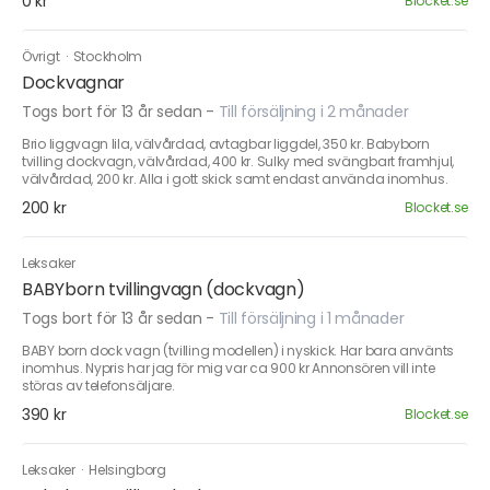
0 kr
Blocket.se
Övrigt
·
Stockholm
Dockvagnar
Togs bort för 13 år sedan
-
Till försäljning i 2 månader
Brio liggvagn lila, välvårdad, avtagbar liggdel, 350 kr. Babyborn
tvilling dockvagn, välvårdad, 400 kr. Sulky med svängbart framhjul,
välvårdad, 200 kr. Alla i gott skick samt endast använda inomhus.
200 kr
Blocket.se
Leksaker
BABYborn tvillingvagn (dockvagn)
Togs bort för 13 år sedan
-
Till försäljning i 1 månader
BABY born dock vagn (tvilling modellen) i nyskick. Har bara använts
inomhus. Nypris har jag för mig var ca 900 kr Annonsören vill inte
störas av telefonsäljare.
390 kr
Blocket.se
Leksaker
·
Helsingborg