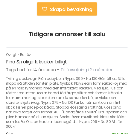
Skapa bevakning
Tidigare annonser till salu
Övrigt
·
Burlöv
Fina & roliga leksaker billigt
Togs bort för 14 år sedan
-
Till försäljning i 2 månader
Tvilling dockvagn Från babyborn Nypris 399:- Nu 100 Går lätt att fälla
ihopa så att den tar liten plats. Nyskick! Play2learn form raktet Följ med
på en rolig rymdresa med den interaktiva raketen. Med ljud, ljus och
röster som introducerar barnet för färger, siffror och former. När alla
formarna har lagts i raketen kan du se hur den börjar vicka och
därefter skjuts iväg. Nypris 379:- Nu 100 Funkar utmärkt och är i fint
skick! Fisher price plocklåda. Stoppa klossarna i rätt hål. Klossarna
har olika färger och former. 40:- "Bondgårds snurra" Dra i spaken och
pilen hamnar på ett av djuren. Spelar även musik och klassiska låtar
som tex Per Olsson hade en bonnagård.... Nypris 299:- Nu 80 Allt för
300kr