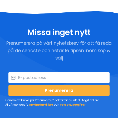
Missa inget nytt
Prenumerera på vårt nyhetsbrev för att få reda
på de senaste och hetaste tipsen inom köp &
sälj
Prenumerera
Genom att klicka på "Prenumerera" bekräftar du att du tagit del av
AllaAnnonsers´s
Användarvillkor
och
Personuppgifter