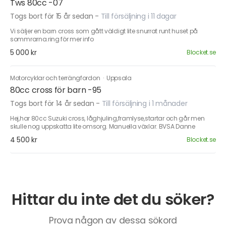
Tws 80cc -07
Togs bort för 15 år sedan
-
Till försäljning i 11 dagar
Vi säljer en barn cross som gått väldigt lite snurrat runt huset på
sommrarna.ring för mer info
5 000 kr
Blocket.se
Motorcyklar och terrängfordon
·
Uppsala
80cc cross för barn -95
Togs bort för 14 år sedan
-
Till försäljning i 1 månader
Hej,har 80cc Suzuki cross, låghjuling,framlyse,startar och går men
skulle nog uppskatta lite omsorg. Manuella växlar. BVSA Danne
4 500 kr
Blocket.se
Hittar du inte det du söker?
Prova någon av dessa sökord