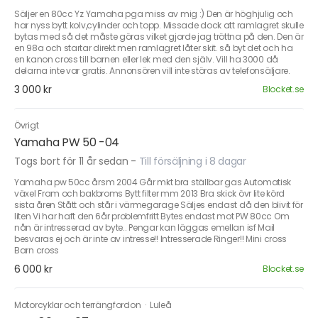
Säljer en 80cc Yz Yamaha pga miss av mig :) Den är höghjulig och
har nyss bytt kolv,cylinder och topp. Missade dock att ramlagret skulle
bytas med så det måste göras vilket gjorde jag tröttna på den. Den är
en 98a och startar direkt men ramlagret låter skit. så byt det och ha
en kanon cross till barnen eller lek med den själv. Vill ha 3000 då
delarna inte var gratis. Annonsören vill inte störas av telefonsäljare.
3 000 kr
Blocket.se
Övrigt
Yamaha PW 50 -04
Togs bort för 11 år sedan
-
Till försäljning i 8 dagar
Yamaha pw 50cc årsm 2004 Går mkt bra ställbar gas Automatisk
växel Fram och bakbroms Bytt filter mm 2013 Bra skick övr lite körd
sista åren Stått och står i värmegarage Säljes endast då den blivit för
liten Vi har haft den 6år problemfritt Bytes endast mot PW 80cc Om
nån är intresserad av byte.. Pengar kan läggas emellan isf Mail
besvaras ej och är inte av intresse!! Intresserade Ringer!! Mini cross
Barn cross
6 000 kr
Blocket.se
Motorcyklar och terrängfordon
·
Luleå