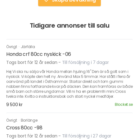
Tidigare annonser till salu
Övrigt
·
Järfälla
Honda crf 80cc nyskick -06
Togs bort för 12 år sedan
-
Till försäljning i 7 dagar
Hej Vi ska nu sälja vår Honda mellan hjuling 16" Den är så gott som i
nyskick. Vi köpte den helt ny. Använd Max 5 timmar. Har stått i flera år
oanvänd på landet i Östhammar. Startar direkt och tom gummi
nobben finns fortfarande kvar på däcken. Den kan framföras av både
små barn och större ungdomar. Vill ni ha en problemfri mini Cross
tveka inte. Kvitto o instruktionsbok och start nyckel medföljer.
9 500 kr
Blocket.se
Övrigt
·
Borlänge
Cross 80cc -98
Togs bort för 12 år sedan
-
Till försäljning i 27 dagar