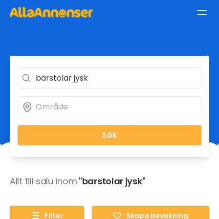
Sök
Allt till salu inom
"barstolar jysk"
Filter
Skapa bevakning