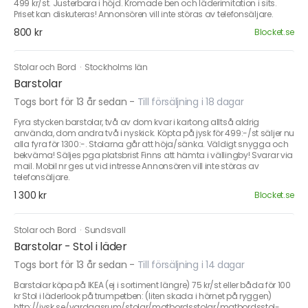
499 kr/st. Justerbara i höjd. Kromade ben och läderimitation i sits.
Priset kan diskuteras! Annonsören vill inte störas av telefonsäljare.
800 kr
Blocket.se
Stolar och Bord
·
Stockholms län
Barstolar
Togs bort för 13 år sedan
-
Till försäljning i 18 dagar
Fyra stycken barstolar, två av dom kvar i kartong alltså aldrig
använda, dom andra två i nyskick. Köpta på jysk för 499:-/st säljer nu
alla fyra för 1300:-. Stolarna går att höja/sänka. Väldigt snygga och
bekväma! Säljes pga platsbrist Finns att hämta i vällingby! Svarar via
mail. Mobil nr ges ut vid intresse Annonsören vill inte störas av
telefonsäljare.
1 300 kr
Blocket.se
Stolar och Bord
·
Sundsvall
Barstolar - Stol i läder
Togs bort för 13 år sedan
-
Till försäljning i 14 dagar
Barstolar köpa på IKEA (ej i sortiment längre) 75 kr/st eller båda för 100
kr Stol i läderlook på trumpetben: (liten skada i hörnet på ryggen)
http://jysk.se/vardagsrum/stolar/matbordsstolar/matbordsstol-