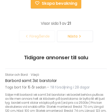
Skapa bevakning
Visar sida
1
av
21
Föregående
Nästa
Tidigare annonser till salu
Stolar och Bord
·
Växjö
Barbord samt 3st barstolar
Togs bort för 15 år sedan
-
Till försäljning i 28 dagar
Säljer mitt barbord i ek samt 3st barstolar i ek bordet behövs puttsas
av lite men annars helt ok klädseln på barstolarna är bytta till ett ljust
tyg. bordet samt stolar e köpta på jysk (ord pris ca 2500kr.) Pris kan
disskuteras vid snabb affär. Storlek monterad: Bredd: 70 cm, Längd:
120 cm, Höjd: 100 cm Storlek omonterad: Bredd: 74 cm, Längd: 123 cm,