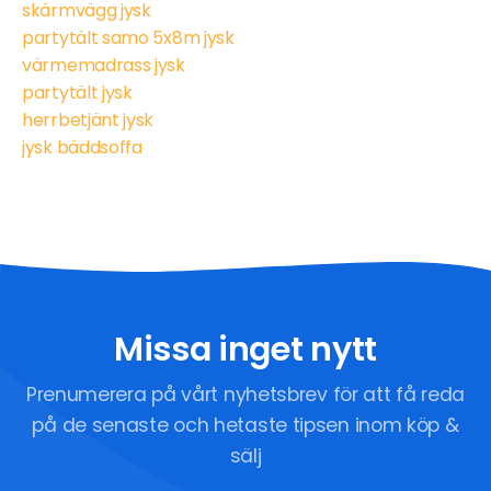
skärmvägg jysk
partytält samo 5x8m jysk
värmemadrass jysk
partytält jysk
herrbetjänt jysk
jysk bäddsoffa
Missa inget nytt
Prenumerera på vårt nyhetsbrev för att få reda
på de senaste och hetaste tipsen inom köp &
sälj