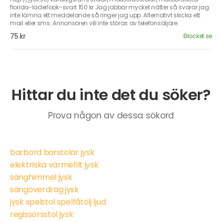
florida-laderlook-svart 150 kr Jag jobbar mycket nätter så svarar jag
inte lämna ett meddelande så ringer jag upp. Alternativt skicka ett
mail eller sms. Annonsören vill inte störas av telefonsäljare.
75 kr
Blocket.se
Hittar du inte det du söker?
Prova någon av dessa sökord
barbord barstolar jysk
elektriska värmefilt jysk
sänghimmel jysk
sängöverdrag jysk
jysk spelstol spelfåtölj ljud
regissörsstol jysk