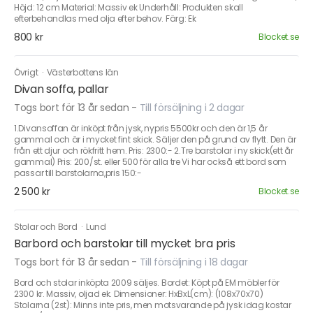
Höjd: 12 cm Material: Massiv ek Underhåll: Produkten skall
efterbehandlas med olja efter behov. Färg: Ek
800 kr
Blocket.se
Övrigt
·
Västerbottens län
Divan soffa, pallar
Togs bort för 13 år sedan
-
Till försäljning i 2 dagar
1.Divansoffan är inköpt från jysk, nypris 5500kr och den är 1,5 år
gammal och är i mycket fint skick. Säljer den på grund av flytt. Den är
från ett djur och rökfritt hem. Pris: 2300:- 2.Tre barstolar i ny skick(ett år
gammal) Pris: 200/st. eller 500 för alla tre Vi har också ett bord som
passar till barstolarna,pris 150:-
2 500 kr
Blocket.se
Stolar och Bord
·
Lund
Barbord och barstolar till mycket bra pris
Togs bort för 13 år sedan
-
Till försäljning i 18 dagar
Bord och stolar inköpta 2009 säljes. Bordet: Köpt på EM möbler för
2300 kr. Massiv, oljad ek. Dimensioner: HxBxL(cm): (108x70x70)
Stolarna (2st): Minns inte pris, men motsvarande på jysk idag kostar