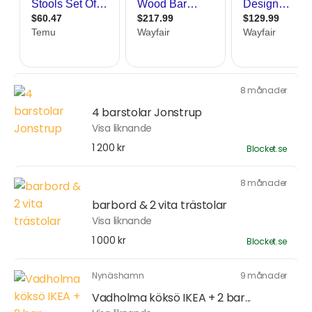
8 månader
4 barstolar Jonstrup
Visa liknande
1 200 kr
Blocket.se
8 månader
barbord & 2 vita trästolar
Visa liknande
1 000 kr
Blocket.se
Nynäshamn
9 månader
Vadholma köksö IKEA + 2 bar...