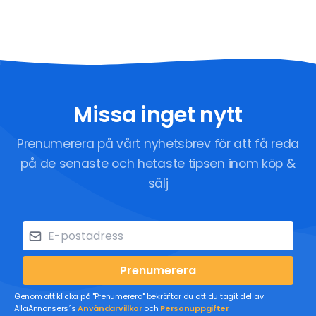
Missa inget nytt
Prenumerera på vårt nyhetsbrev för att få reda
på de senaste och hetaste tipsen inom köp &
sälj
Prenumerera
Genom att klicka på "Prenumerera" bekräftar du att du tagit del av
AllaAnnonsers´s
Användarvillkor
och
Personuppgifter