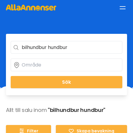
Sök
Allt till salu inom
"bilhundbur hundbur"
Filter
Skapa bevakning