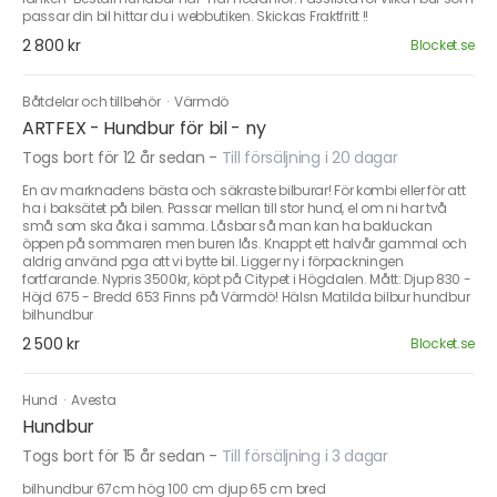
passar din bil hittar du i webbutiken. Skickas Fraktfritt !!
2 800 kr
Blocket.se
Båtdelar och tillbehör
·
Värmdö
ARTFEX - Hundbur för bil - ny
Togs bort för 12 år sedan
-
Till försäljning i 20 dagar
En av marknadens bästa och säkraste bilburar! För kombi eller för att
ha i baksätet på bilen. Passar mellan till stor hund, el om ni har två
små som ska åka i samma. Låsbar så man kan ha bakluckan
öppen på sommaren men buren lås. Knappt ett halvår gammal och
aldrig använd pga att vi bytte bil. Ligger ny i förpackningen
fortfarande. Nypris 3500kr, köpt på Citypet i Högdalen. Mått: Djup 830 -
Höjd 675 - Bredd 653 Finns på Värmdö! Hälsn Matilda bilbur hundbur
bilhundbur
2 500 kr
Blocket.se
Hund
·
Avesta
Hundbur
Togs bort för 15 år sedan
-
Till försäljning i 3 dagar
bilhundbur 67cm hög 100 cm djup 65 cm bred