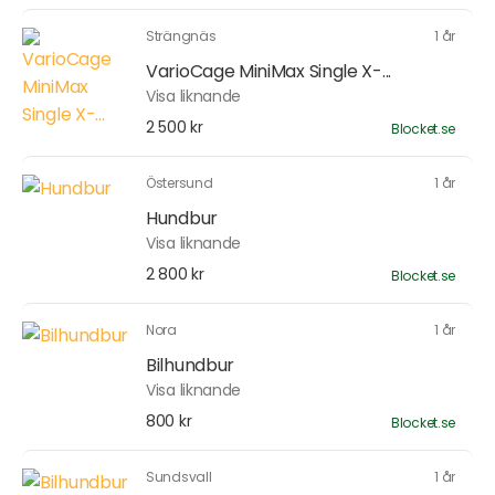
Strängnäs
1 år
VarioCage MiniMax Single X-...
Visa liknande
2 500 kr
Blocket.se
Östersund
1 år
Hundbur
Visa liknande
2 800 kr
Blocket.se
Nora
1 år
Bilhundbur
Visa liknande
800 kr
Blocket.se
Sundsvall
1 år