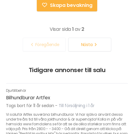
Skapa bevakning
Visar sida
1
av
2
Föregående
Nästa
Tidigare annonser till salu
Djurtillbehör
Bilhundburar Artfex
Togs bort för 11 år sedan
-
Till försäljning i 1 år
Vi saluför Artfex suveräna bilhundburar. Vi har själva använt dessa
under tre års tid till våra jakthundar & är supernöjda! Kolla in på vår
hemsida www.forndalens.se för att se de olika storlekar som finns att
välja på. Pris från 2800:- - 3400:- Gå dit direkt genom att klicka på
länken "Beställ Hundbur Här" här nedanför. Passlista för vilken bur som