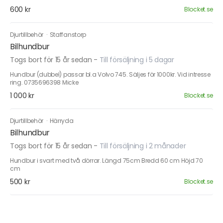
600 kr
Blocket.se
Djurtillbehör
·
Staffanstorp
Bilhundbur
Togs bort för 15 år sedan
-
Till försäljning i 5 dagar
Hundbur (dubbel) passar bl.a Volvo 745. Säljes för 1000kr. Vid intresse
ring. 0735696398 Micke
1 000 kr
Blocket.se
Djurtillbehör
·
Härryda
Bilhundbur
Togs bort för 15 år sedan
-
Till försäljning i 2 månader
Hundbur i svart med två dörrar. Längd 75cm Bredd 60 cm Höjd 70
cm
500 kr
Blocket.se