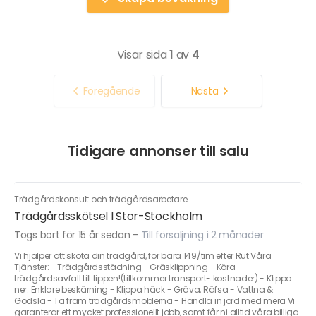
Visar sida
1
av
4
Föregående
Nästa
Tidigare annonser till salu
Trädgårdskonsult och trädgårdsarbetare
Trädgårdsskötsel I Stor-Stockholm
Togs bort för 15 år sedan
-
Till försäljning i 2 månader
Vi hjälper att sköta din trädgård, för bara 149/tim efter Rut Våra
Tjänster: - Trädgårdsstädning - Gräsklippning - Köra
trädgårdsavfall till tippen!(tillkommer transport- kostnader) - Klippa
ner. Enklare beskärning - Klippa häck - Gräva, Räfsa - Vattna &
Gödsla - Ta fram trädgårdsmöblerna - Handla in jord med mera Vi
garanterar ett mycket professionellt jobb, samt får ni alltid våra billiga