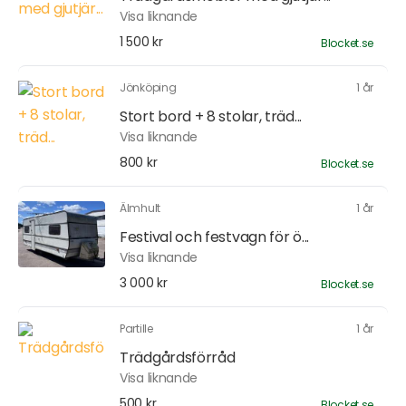
Visa liknande
1 500 kr
Blocket.se
Jönköping
1 år
Stort bord + 8 stolar, träd...
Visa liknande
800 kr
Blocket.se
Älmhult
1 år
Festival och festvagn för ö...
Visa liknande
3 000 kr
Blocket.se
Partille
1 år
Trädgårdsförråd
Visa liknande
500 kr
Blocket.se