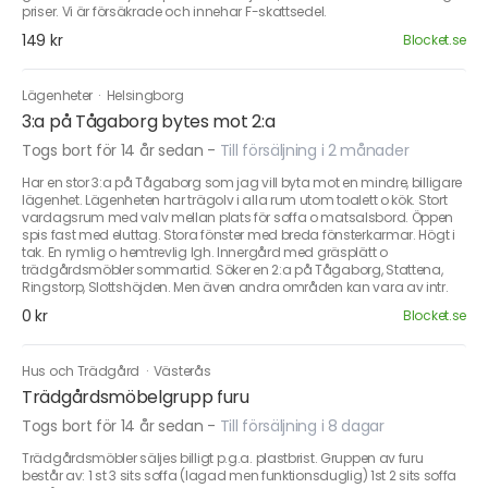
priser. Vi är försäkrade och innehar F-skattsedel.
149 kr
Blocket.se
Lägenheter
·
Helsingborg
3:a på Tågaborg bytes mot 2:a
Togs bort för 14 år sedan
-
Till försäljning i 2 månader
Har en stor 3:a på Tågaborg som jag vill byta mot en mindre, billigare
lägenhet. Lägenheten har trägolv i alla rum utom toalett o kök. Stort
vardagsrum med valv mellan plats för soffa o matsalsbord. Öppen
spis fast med eluttag. Stora fönster med breda fönsterkarmar. Högt i
tak. En rymlig o hemtrevlig lgh. Innergård med gräsplätt o
trädgårdsmöbler sommartid. Söker en 2:a på Tågaborg, Stattena,
Ringstorp, Slottshöjden. Men även andra områden kan vara av intr.
0 kr
Blocket.se
Hus och Trädgård
·
Västerås
Trädgårdsmöbelgrupp furu
Togs bort för 14 år sedan
-
Till försäljning i 8 dagar
Trädgårdsmöbler säljes billigt p.g.a. plastbrist. Gruppen av furu
består av: 1 st 3 sits soffa (lagad men funktionsduglig) 1st 2 sits soffa