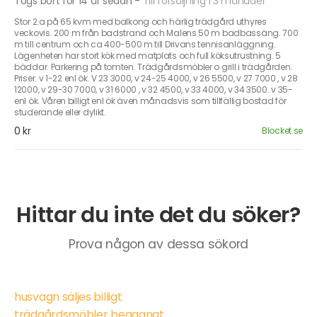
Togs bort för 14 år sedan
-
Till försäljning i 3 månader
Stor 2.a på 65 kvm med balkong och härlig trädgård uthyres
veckovis. 200 m från badstrand och Malens 50 m badbassäng. 700
m till centrum och ca 400-500 m till Drivans tennisanläggning.
Lägenheten har stort kök med matplats och full köksutrustning. 5
bäddar. Parkering på tomten. Trädgårdsmöbler o grill i trädgården.
Priser. v 1-22 enl ök. V 23 3000, v 24-25 4000, v 26 5500, v 27 7000 , v 28
12000, v 29-30 7000, v 31 6000 , v 32 4500, v 33 4000, v 34 3500. v 35-
enl ök. Våren billigt enl ök även månadsvis som tillfällig bostad för
studerande eller dylikt.
0 kr
Blocket.se
Hittar du inte det du söker?
Prova någon av dessa sökord
husvagn säljes billigt
trädgårdsmöbler begagnat