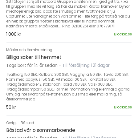
3st fåtöljer 1st rejält matbord Gruppen är sliten men i gediget trä. Fixa
till gruppen med lite vit färg så har du möbler i åratal framöver. Dynor
medföljer enligt bild, dock lite smutsiga men tvättmedel är ju
uppfunnet. Lite händighet och varsamhet + lite färg på trät så har du
en helt ok grupp till höstens kräftskivor eller till nästa sommar.
Katthåren medföljer på köpet.... Ring 021138261 eller 0767791711
1 000 kr
Blocket.se
Möbler och Heminredning
Billiga saker till hemmet
Togs bort för 14 år sedan
-
Till försäljning i 21 dagar
Tvättkorg 150 SEK. Rullbord 300 SEK. Vägghylla 50 SEK. Tavla 200 SEK.
Ram med papyrus 150 SEK. Vit matta 100 SEK. Torkställ 50 SEK.
Trädgårdsmöbler 2 stolar och 1 bord 700 SEK. Vask 300 SEK.
Trädgårdslampor 150 SEK. För mer information ring eller maila gärna.
Om jag inte svarar på telefonen, kan du smsa eller maila mig, så
återkommer jag.
50 kr
Blocket.se
Övrigt
·
Båstad
Båstad vår o sommarboende