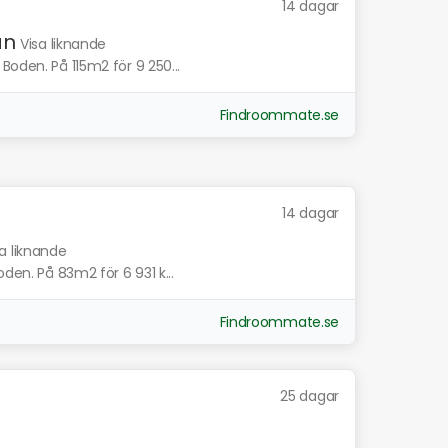
14 dagar
an
Visa liknande
Boden. På 115m2 för 9 250...
Findroommate.se
14 dagar
sa liknande
oden. På 83m2 för 6 931 k...
Findroommate.se
25 dagar