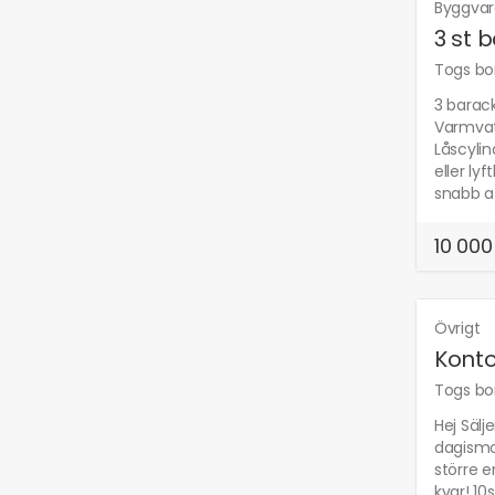
Byggva
3 st b
Togs bor
3 barack
Varmvatt
Låscylin
eller ly
snabb af
10 000
Övrigt
Konto
Togs bor
Hej Sälj
dagismo
större e
kvar! 10