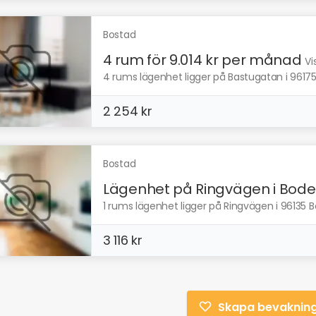
Bostad
4 rum för 9.014 kr per månad
Vi
4 rums lägenhet ligger på Bastugatan i 96175 
2 254 kr
Bostad
Lägenhet på Ringvägen i Bod
1 rums lägenhet ligger på Ringvägen i 96135 Bo
3 116 kr
Skapa bevaknin