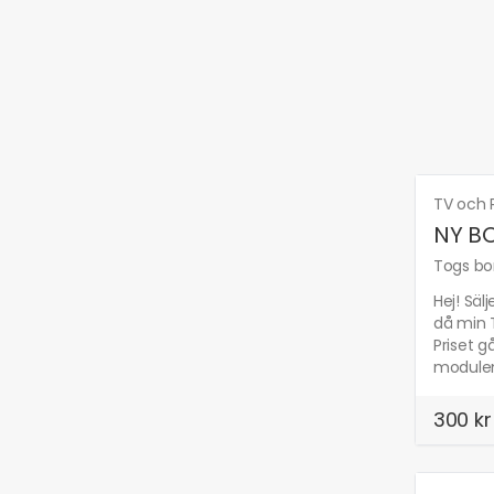
TV och 
NY BO
Togs bor
Hej! Sä
då min T
Priset g
modulen 
300 kr