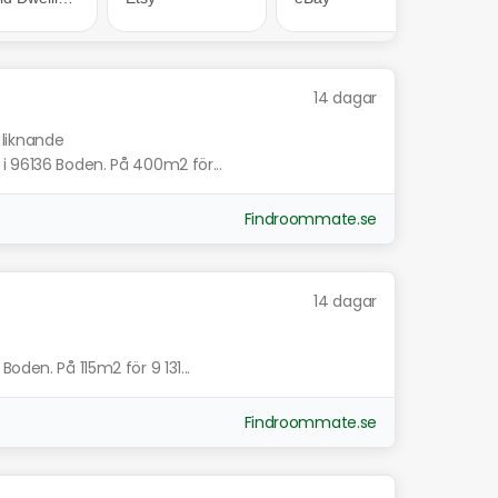
14 dagar
 liknande
i 96136 Boden. På 400m2 för...
Findroommate.se
14 dagar
oden. På 115m2 för 9 131...
Findroommate.se