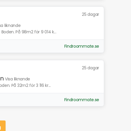
25 dagar
sa liknande
Boden. På 98m2 för 9 014 k...
Findroommate.se
25 dagar
en
Visa liknande
den. På 32m2 för 3 116 kr...
Findroommate.se
g