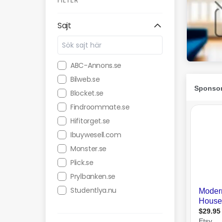
FILTER
Sajt
ABC-Annons.se
Bilweb.se
Blocket.se
Findroommate.se
Hifitorget.se
Ibuywesell.com
Monster.se
Plick.se
Prylbanken.se
Studentlya.nu