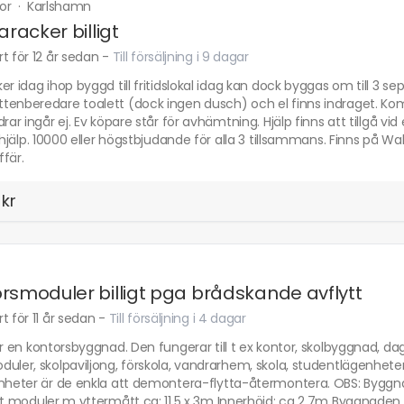
ror
·
Karlshamn
aracker billigt
t för 12 år sedan
-
Till försäljning i 9 dagar
er idag ihop byggd till fritidslokal idag kan dock byggas om till 3 s
enberedare toalett (dock ingen dusch) och el finns indraget. Kommer a
drar ingår ej. Ev köpare står för avhämtning. Hjälp finns att tillgå vid
fthjälp. 10000 eller högstbjudande för alla 3 tillsammans. Finns på Wal
fär.
 kr
rsmoduler billigt pga brådskande avflytt
t för 11 år sedan
-
Till försäljning i 4 dagar
er en kontorsbyggnad. Den fungerar till t ex kontor, skolbyggnad, d
duler, skolpaviljong, förskola, vandrarhem, skola, studentlägenh
nheter är de enkla att demontera-flytta-återmontera. OBS: Byggnad
st moduler m yttermått ca: 11.5 x 3m Innerhöjd: ca 2.7m Byggnaden