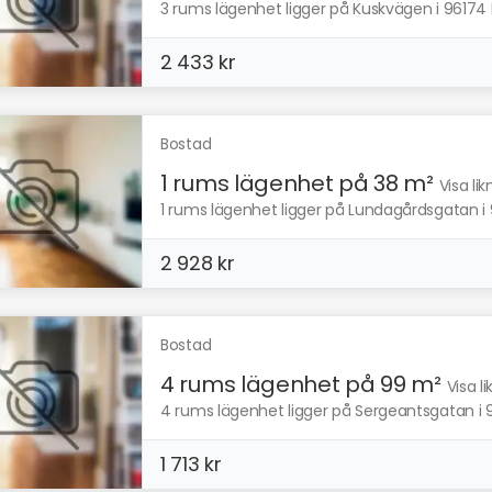
3 rums lägenhet ligger på Kuskvägen i 96174 
2 433 kr
Bostad
1 rums lägenhet på 38 m²
Visa li
1 rums lägenhet ligger på Lundagårdsgatan i 
2 928 kr
Bostad
4 rums lägenhet på 99 m²
Visa l
4 rums lägenhet ligger på Sergeantsgatan i 9
1 713 kr