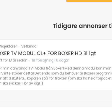
Tidigare annonser ti
Projektorer
·
Vetlanda
XER TV MODUL CL+ FÖR BOXER HD Billigt
t för 13 år sedan
-
Till försäljning i 6 dagar
ljer min oanvända TV-Modul från Boxer! Med denna modul kan man ko
V inte stöder detta! Det enda som du behöver är Boxers programkort!! 
år att diskutera... Köparen står för frakten (om ska ha hela förpac
ska skickas! Hör av dig! :)