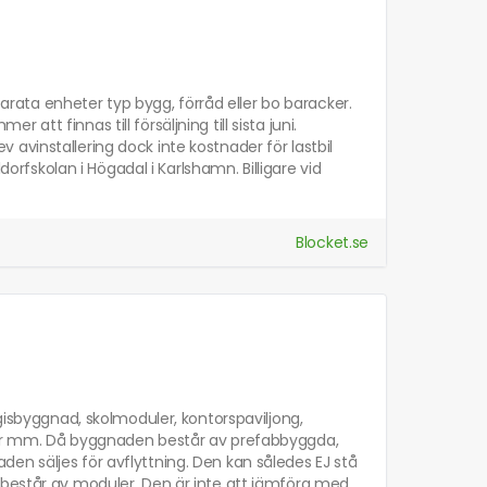
eparata enheter typ bygg, förråd eller bo baracker.
tt finnas till försäljning till sista juni.
 ev avinstallering dock inte kostnader för lastbil
dorfskolan i Högadal i Karlshamn. Billigare vid
Blocket.se
agisbyggnad, skolmoduler, kontorspaviljong,
eter mm. Då byggnaden består av prefabbyggda,
en säljes för avflyttning. Den kan således EJ stå
 består av moduler. Den är inte att jämföra med