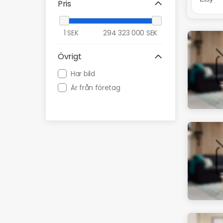
Pris
1
SEK
294 323 000
SEK
Övrigt
Har bild
Är från företag