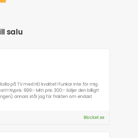
ll salu
lla på TV med HD kvalitet! Funkar inte för mig
Nypris: 699:- Mitt pris: 300:- Säljer den billigt!
kningen) annars står jag för frakten om endast
Blocket.se