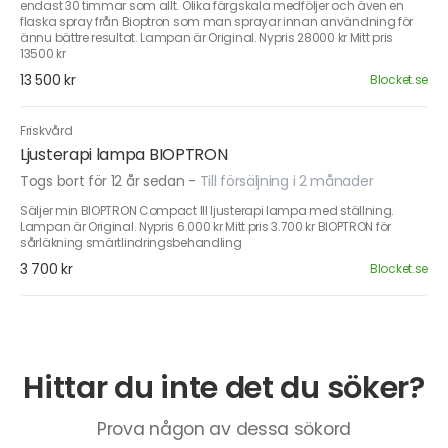
endast 30 timmar som allt. Olika färgskala medföljer och även en
flaska spray från Bioptron som man sprayar innan användning för
ännu bättre resultat. Lampan är Original. Nypris 28000 kr Mitt pris
13500 kr
13 500 kr
Blocket.se
Friskvård
Ljusterapi lampa BIOPTRON
Togs bort för 12 år sedan
-
Till försäljning i 2 månader
Säljer min BIOPTRON Compact III ljusterapi lampa med ställning.
Lampan är Original. Nypris 6.000 kr Mitt pris 3.700 kr BIOPTRON för
sårläkning smärtlindringsbehandling
3 700 kr
Blocket.se
Hittar du inte det du söker?
Prova någon av dessa sökord