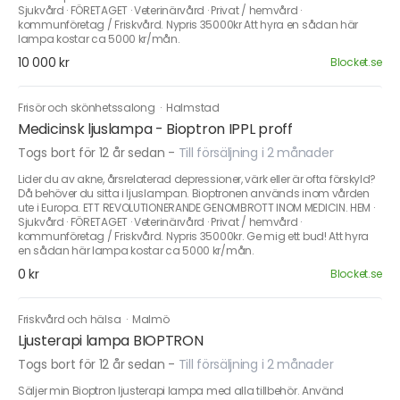
Sjukvård · FÖRETAGET · Veterinärvård · Privat / hemvård ·
kommunföretag / Friskvård. Nypris 35000kr Att hyra en sådan här
lampa kostar ca 5000 kr/mån.
10 000 kr
Blocket.se
Frisör och skönhetssalong
·
Halmstad
Medicinsk ljuslampa - Bioptron IPPL proff
Togs bort för 12 år sedan
-
Till försäljning i 2 månader
Lider du av akne, årsrelaterad depressioner, värk eller är ofta förskyld?
Då behöver du sitta i ljuslampan. Bioptronen används inom vården
ute i Europa. ETT REVOLUTIONERANDE GENOMBROTT INOM MEDICIN. HEM ·
Sjukvård · FÖRETAGET · Veterinärvård · Privat / hemvård ·
kommunföretag / Friskvård. Nypris 35000kr. Ge mig ett bud! Att hyra
en sådan här lampa kostar ca 5000 kr/mån.
0 kr
Blocket.se
Friskvård och hälsa
·
Malmö
Ljusterapi lampa BIOPTRON
Togs bort för 12 år sedan
-
Till försäljning i 2 månader
Säljer min Bioptron ljusterapi lampa med alla tillbehör. Använd