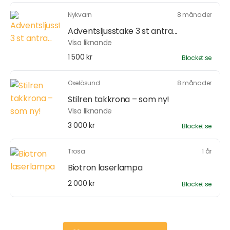
Nykvarn
8 månader
Adventsljusstake 3 st antra...
Visa liknande
1 500 kr
Blocket.se
Oxelösund
8 månader
Stilren takkrona – som ny!
Visa liknande
3 000 kr
Blocket.se
Trosa
1 år
Biotron laserlampa
2 000 kr
Blocket.se