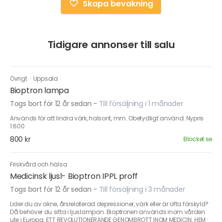
Skapa bevakning
Tidigare annonser till salu
Övrigt
·
Uppsala
Bioptron lampa
Togs bort för 12 år sedan
-
Till försäljning i 1 månader
Används för att lindra värk, halsont, mm. Obetydligt använd. Nypris
1.600
800 kr
Blocket.se
Friskvård och hälsa
Medicinsk ljusl- Bioptron IPPL proff
Togs bort för 12 år sedan
-
Till försäljning i 3 månader
Lider du av akne, årsrelaterad depressioner, värk eller är ofta förskyld?
Då behöver du sitta i ljuslampan. Bioptronen används inom vården
ute i Europa. ETT REVOLUTIONERANDE GENOMBROTT INOM MEDICIN. HEM ·