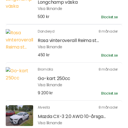
Longchamp väska
Visa liknande
500 kr
Blocket.se
Danderyd
8 månader
Rosa vinteroverall Reima st...
Visa liknande
450 kr
Blocket.se
Bromölla
8 månader
Go-kart 250cc
Visa liknande
9 200 kr
Blocket.se
Alvesta
8 månader
Mazda CX-3 2.0 AWD 10-årsga...
Visa liknande