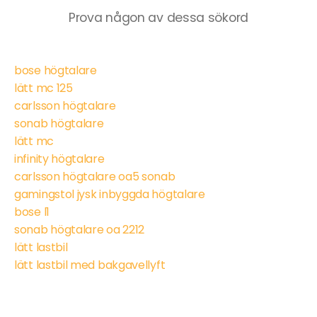
Prova någon av dessa sökord
bose högtalare
lätt mc 125
carlsson högtalare
sonab högtalare
lätt mc
infinity högtalare
carlsson högtalare oa5 sonab
gamingstol jysk inbyggda högtalare
bose l1
sonab högtalare oa 2212
lätt lastbil
lätt lastbil med bakgavellyft