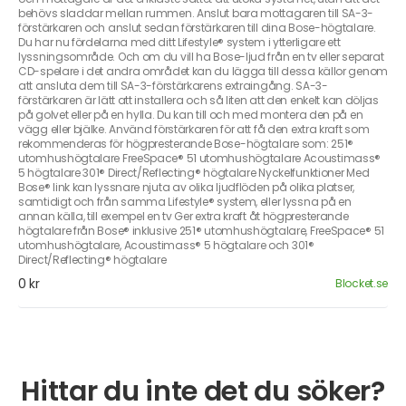
behövs sladdar mellan rummen. Anslut bara mottagaren till SA-3-
förstärkaren och anslut sedan förstärkaren till dina Bose-högtalare.
Du har nu fördelarna med ditt Lifestyle® system i ytterligare ett
lyssningsområde. Och om du vill ha Bose-ljud från en tv eller separat
CD-spelare i det andra området kan du lägga till dessa källor genom
att ansluta dem till SA-3-förstärkarens extraingång. SA-3-
förstärkaren är lätt att installera och så liten att den enkelt kan döljas
på golvet eller på en hylla. Du kan till och med montera den på en
vägg eller bjälke. Använd förstärkaren för att få den extra kraft som
rekommenderas för högpresterande Bose-högtalare som: 251®
utomhushögtalare FreeSpace® 51 utomhushögtalare Acoustimass®
5 högtalare 301® Direct/Reflecting® högtalare Nyckelfunktioner Med
Bose® link kan lyssnare njuta av olika ljudflöden på olika platser,
samtidigt och från samma Lifestyle® system, eller lyssna på en
annan källa, till exempel en tv Ger extra kraft åt högpresterande
högtalare från Bose® inklusive 251® utomhushögtalare, FreeSpace® 51
utomhushögtalare, Acoustimass® 5 högtalare och 301®
Direct/Reflecting® högtalare
0 kr
Blocket.se
Hittar du inte det du söker?