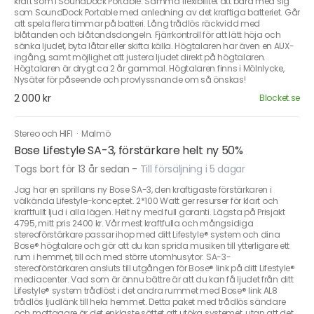
kraft som i SoundDock Portable. Samma flexibilitet att bära med sig
som SoundDock Portable med anledning av det kraftiga batteriet. Går
att spela flera timmar på batteri. Lång trådlös räckvidd med
blåtanden och blåtandsdongeln. Fjärrkontroll för att lätt höja och
sänka ljudet, byta låtar eller skifta källa. Högtalaren har även en AUX-
ingång, samt möjlighet att justera ljudet direkt på högtalaren.
Högtalaren är drygt ca 2 år gammal. Högtalaren finns i Mölnlycke,
Nysäter för påseende och provlyssnande om så önskas!
2 000 kr
Blocket.se
Stereo och HIFI
·
Malmö
Bose Lifestyle SA-3, förstärkare helt ny 50%
Togs bort för 13 år sedan
-
Till försäljning i 5 dagar
Jag har en sprillans ny Bose SA-3, den kraftigaste förstärkaren i
välkända Lifestyle-konceptet. 2*100 Watt ger resurser för klart och
kraftfullt ljud i alla lägen. Helt ny med full garanti. Lägsta på Prisjakt
4795, mitt pris 2400 kr. Vår mest kraftfulla och mångsidiga
stereoförstärkare passar ihop med ditt Lifestyle® system och dina
Bose® högtalare och gör att du kan sprida musiken till ytterligare ett
rum i hemmet, till och med större utomhusytor. SA-3-
stereoförstärkaren ansluts till utgången för Bose® link på ditt Lifestyle®
mediacenter. Vad som är ännu bättre är att du kan få ljudet från ditt
Lifestyle® system trådlöst i det andra rummet med Bose® link AL8
trådlös ljudlänk till hela hemmet. Detta paket med trådlös sändare
och mottagare är det enklaste sättet att utöka systemet, utan att det