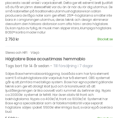
placerats i exakt vinkel i varje kabinett. Detta ger ett extremt brett ljudfält
så du får en jämn stereoeffekt var du än är när du rör dig utomhus. De
små kabinetten på traditionella utomhushögtalare kan sällan
producera de låga noter som ger effekt. 251®-högtalarna smälter inte
bara in i omgivningen utomhus, deras teknik och design eliminerar
dessutom den hörbara distorsion som ofta hörs i andra högtalare.
Du kan njuta av fyllig, rik musik men slipper stora, klumpiga högtalare.
BOSE® kontra moder natur
2 750 kr
Blocket.se
Stereo och HIFI
·
Växjö
Högtalare Bose acoustimass hemmabio
Togs bort för 14 år sedan
-
Till försäljning i 7 dagar
Säljes Bose hemmabioanläggning. baslåda som har fyra element
samt 5 st kubhögtalare där varje kub har två element. OBS systemet
går ej att jämföra med billiga system. Bose har egna patent gällande
teknik som ger ett otroligt klart ljud och är konstruerat så att
ljudåtergivningen är lika oavsett vart i rummet du befinner dig. Nypris
ca 20000kr. systemet är felfritt. Har även stativ till front och
bakhögtalarna. Nypris ca 400kr/st, front ca 1000kr/st. Systemet har
Bose egna specialkablar som är fabriksmärkta till varje separat
högtalare. säljes i paket: 5500kr eller rimliga bud, svarar ej på oseriösa
bud.