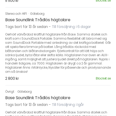
5 500 kr
Blocket.se
Stereo och HIFI
·
Göteborg
Bose Soundlink Trådlös högtalare
Togs bort för 13 år sedan
-
Till försäljning i 6 dagar
Oerhört välvårdad kraftfull högtalare från Bose. Samma storlek och
kraft som i SoundDock Portable. Samma flexibilitet att bära med sig
som SoundDock Portable med anledning av det kraftiga batteriet. Går
att spela flera timmar på batteri. Lång trådlös räckvidd med
blåtanden och blåtandsdongeln. Fjärrkontroll för att lätt höja och
sänka ljudet, byta låtar eller skifta källa. Högtalaren har även en AUX-
ingång, samt möjlighet att justera ljudet direkt på högtalaren. Nypris i
handeln tidigare, ca 7000. Högtalaren är drygt ca 2 år gammal.
Högtalaren finns i Mölnlycke, Nysäter för påseende och provlyssnande
om så önskas!
2 800 kr
Blocket.se
Övrigt
·
Göteborg
Bose Soundlink Trådlös högtalare
Togs bort för 13 år sedan
-
Till försäljning i Igår
Oerhört välvårdad kraftfull högtalare från Bose. Samma storlek och