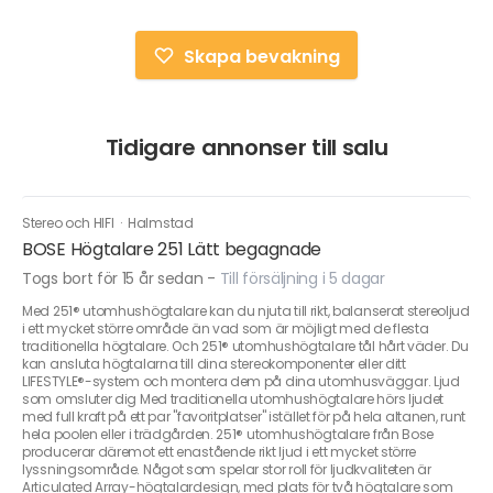
Skapa bevakning
Tidigare annonser till salu
Stereo och HIFI
·
Halmstad
BOSE Högtalare 251 Lätt begagnade
Togs bort för 15 år sedan
-
Till försäljning i 5 dagar
Med 251® utomhushögtalare kan du njuta till rikt, balanserat stereoljud
i ett mycket större område än vad som är möjligt med de flesta
traditionella högtalare. Och 251® utomhushögtalare tål hårt väder. Du
kan ansluta högtalarna till dina stereokomponenter eller ditt
LIFESTYLE®-system och montera dem på dina utomhusväggar. Ljud
som omsluter dig Med traditionella utomhushögtalare hörs ljudet
med full kraft på ett par "favoritplatser" istället för på hela altanen, runt
hela poolen eller i trädgården. 251® utomhushögtalare från Bose
producerar däremot ett enastående rikt ljud i ett mycket större
lyssningsområde. Något som spelar stor roll för ljudkvaliteten är
Articulated Array-högtalardesign, med plats för två högtalare som