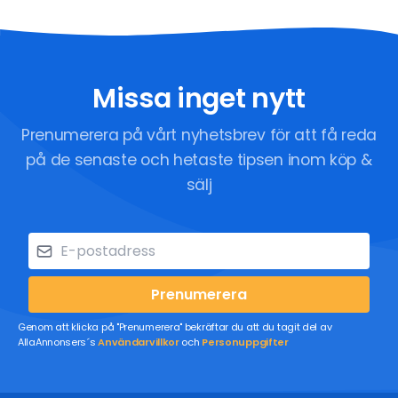
Missa inget nytt
Prenumerera på vårt nyhetsbrev för att få reda
på de senaste och hetaste tipsen inom köp &
sälj
Prenumerera
Genom att klicka på "Prenumerera" bekräftar du att du tagit del av
AllaAnnonsers´s
Användarvillkor
och
Personuppgifter