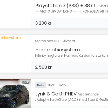
Playstation 3 (PS3) + 38 st...
Visa 
-= VIKTIG UPPDATERING =- -= KONSOLEN ÄR IN
3 200 kr
Stereo och HIFI
·
Alvesta
Hemmabiosystem
Infinity högtalare. Harman/Kardon förstärkar
2 500 kr
Bilar
·
Mark
Butik
Lynk & Co 01 PHEV
Visa liknande
, Adaptiv farthållare (ACC) med Stop & Go,E