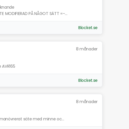
liknande
TE MODIFIERAD PÅ NÅGOT SÄTT =-...
Blocket.se
8 månader
e AVR165
Blocket.se
8 månader
lmanövrerat säte med minne oc...