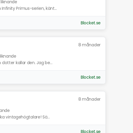
 liknande
finity Primus-serien, känt...
Blocket.se
8 månader
 liknande
dotter kallar den. Jag be...
Blocket.se
8 månader
nande
ska vintagehögtalare! Sä...
Blocket.se