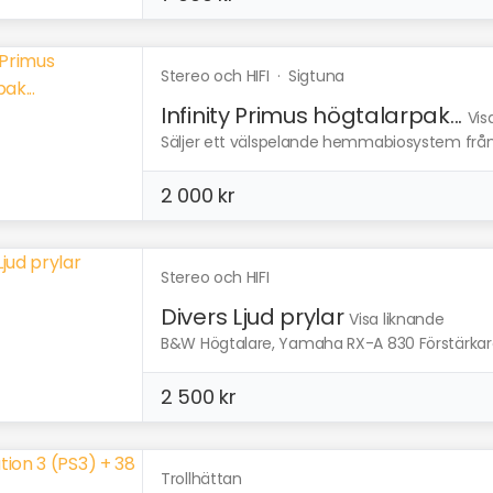
Stereo och HIFI
·
Sigtuna
Infinity Primus högtalarpak...
Vis
Säljer ett välspelande hemmabiosystem från In
2 000 kr
Stereo och HIFI
Divers Ljud prylar
Visa liknande
B&W Högtalare, Yamaha RX-A 830 Förstärkar
2 500 kr
Trollhättan