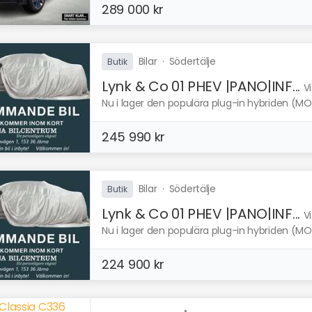
289 000 kr
Bilar
·
Södertälje
Butik
Lynk & Co 01 PHEV |PANO|INF...
V
Nu i lager den populära plug-in hybriden (MO
245 990 kr
Bilar
·
Södertälje
Butik
Lynk & Co 01 PHEV |PANO|INF...
V
Nu i lager den populära plug-in hybriden (MO
224 900 kr