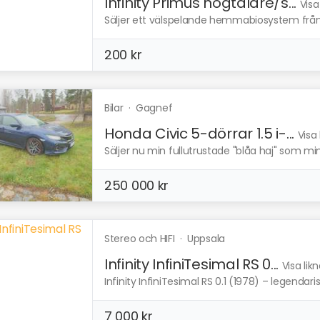
Infinity Primus högtalare/s...
Visa
Säljer ett välspelande hemmabiosystem från In
200 kr
Bilar
·
Gagnef
Honda Civic 5-dörrar 1.5 i-...
Visa
Säljer nu min fullutrustade "blåa haj" som min 
250 000 kr
Stereo och HIFI
·
Uppsala
Infinity InfiniTesimal RS 0...
Visa lik
Infinity InfiniTesimal RS 0.1 (1978) – legendari
7 000 kr