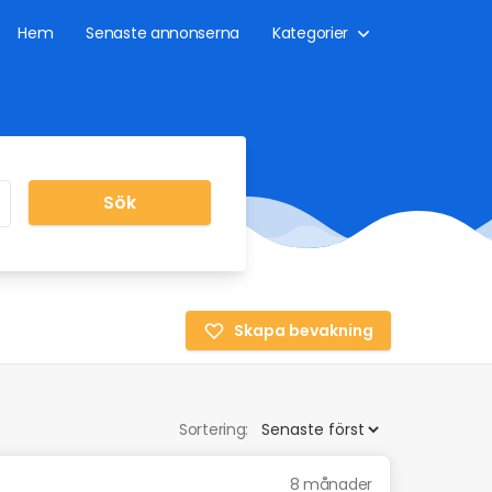
Hem
Senaste annonserna
Kategorier
Sök
Skapa bevakning
Sortering:
8 månader