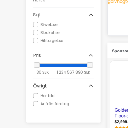
FILTER
Sajt
Bilweb.se
Blocket.se
Hifitorget.se
Pris
30
SEK
1 234 567 890
SEK
Övrigt
Har bild
Är från företag