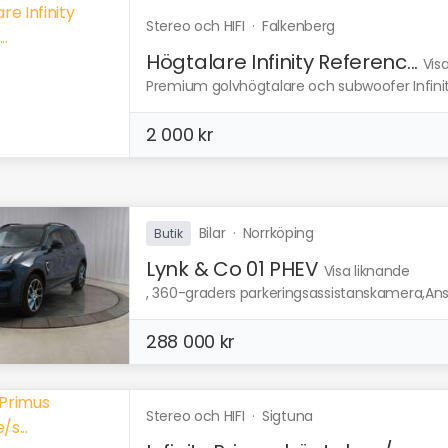
Stereo och HIFI
·
Falkenberg
Högtalare Infinity Referenc...
Vis
Premium golvhögtalare och subwoofer Infini
2 000 kr
Bilar
·
Norrköping
Butik
Lynk & Co 01 PHEV
Visa liknande
, 360-graders parkeringsassistanskamera,Anslu
288 000 kr
Stereo och HIFI
·
Sigtuna