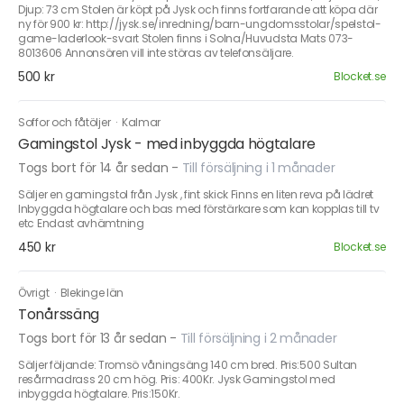
Djup: 73 cm Stolen är köpt på Jysk och finns fortfarande att köpa där
ny för 900 kr: http://jysk.se/inredning/barn-ungdomsstolar/spelstol-
game-laderlook-svart Stolen finns i Solna/Huvudsta Mats 073-
8013606 Annonsören vill inte störas av telefonsäljare.
500 kr
Blocket.se
Soffor och fåtöljer
·
Kalmar
Gamingstol Jysk - med inbyggda högtalare
Togs bort för 14 år sedan
-
Till försäljning i 1 månader
Säljer en gamingstol från Jysk , fint skick Finns en liten reva på lädret
Inbyggda högtalare och bas med förstärkare som kan kopplas till tv
etc Endast avhämtning
450 kr
Blocket.se
Övrigt
·
Blekinge län
Tonårssäng
Togs bort för 13 år sedan
-
Till försäljning i 2 månader
Säljer följande: Tromsö våningsäng 140 cm bred. Pris:500 Sultan
resårmadrass 20 cm hög. Pris: 400Kr. Jysk Gamingstol med
inbyggda högtalare. Pris:150Kr.