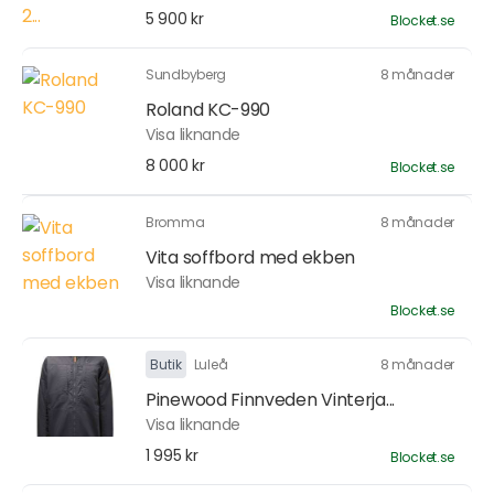
5 900 kr
Blocket.se
Sundbyberg
8 månader
Roland KC-990
Visa liknande
8 000 kr
Blocket.se
Bromma
8 månader
Vita soffbord med ekben
Visa liknande
Blocket.se
Butik
Luleå
8 månader
Pinewood Finnveden Vinterja...
Visa liknande
1 995 kr
Blocket.se