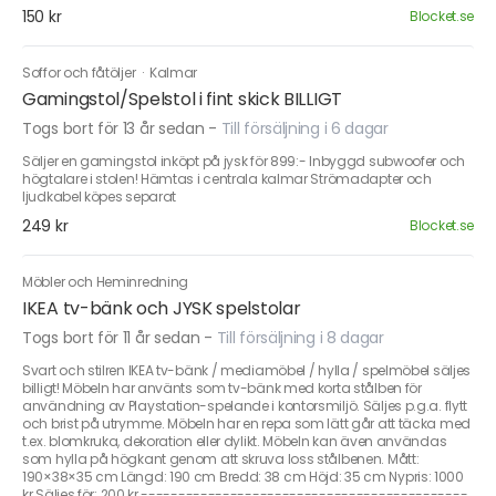
150 kr
Blocket.se
Soffor och fåtöljer
·
Kalmar
Gamingstol/Spelstol i fint skick BILLIGT
Togs bort för 13 år sedan
-
Till försäljning i 6 dagar
Säljer en gamingstol inköpt på jysk för 899:- Inbyggd subwoofer och
högtalare i stolen! Hämtas i centrala kalmar Strömadapter och
ljudkabel köpes separat
249 kr
Blocket.se
Möbler och Heminredning
IKEA tv-bänk och JYSK spelstolar
Togs bort för 11 år sedan
-
Till försäljning i 8 dagar
Svart och stilren IKEA tv-bänk / mediamöbel / hylla / spelmöbel säljes
billigt! Möbeln har använts som tv-bänk med korta stålben för
användning av Playstation-spelande i kontorsmiljö. Säljes p.g.a. flytt
och brist på utrymme. Möbeln har en repa som lätt går att täcka med
t.ex. blomkruka, dekoration eller dylikt. Möbeln kan även användas
som hylla på högkant genom att skruva loss stålbenen. Mått:
190×38×35 cm Längd: 190 cm Bredd: 38 cm Höjd: 35 cm Nypris: 1000
kr Säljes för: 200 kr --------------------------------------------