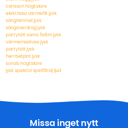
carlsson högtalare
elektriska värmefilt jysk
sänghimmel jysk
sängöverdrag jysk
partytält samo 5x8m jysk
värmemadrass jysk
partytält jysk
herrbetjänt jysk
sonab högtalare
jysk spelstol spelfåtölj ljud
Missa inget nytt