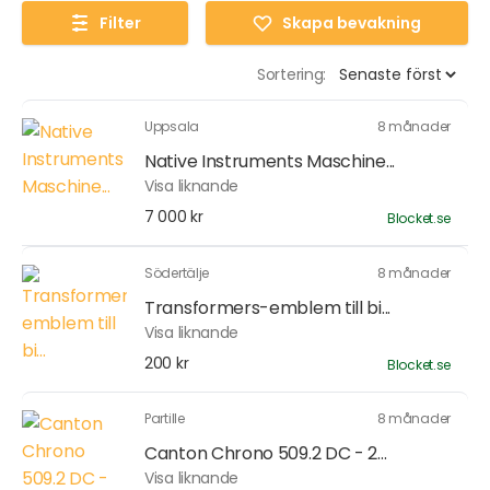
Filter
Skapa bevakning
Sortering:
Uppsala
8 månader
Native Instruments Maschine...
Visa liknande
7 000 kr
Blocket.se
Södertälje
8 månader
Transformers-emblem till bi...
Visa liknande
200 kr
Blocket.se
Partille
8 månader
Canton Chrono 509.2 DC - 2...
Visa liknande