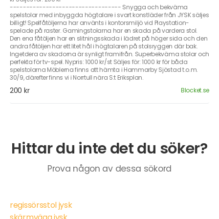
---------------------------------- Snygga och bekväma
spelstolar med inbyggda högtalare i svart konstläder från JYSK säljes
billigt! Spelfåtöljerna har använts i kontorsmiljö vid Playstation-
spelade på raster. Gamingstolarna har en skada på vardera stol.
Den ena fåtöljen har en slitningsskada i lädret på höger sida och den
andra fåtöljen har ett litet hål i högtalaren på stolsryggen där bak.
Ingetdera av skadorna är synligt framifrån. Superbekväma stolar och
perfekta för tv-spel. Nypris: 1000 kr/st Säljes för: 1000 kr för båda
spelstolarna Möblerna finns att hämta i Hammarby Sjöstad t.o.m.
30/9, därefter finns vi i Norrtull nära S:t Eriksplan.
200 kr
Blocket.se
Hittar du inte det du söker?
Prova någon av dessa sökord
regissörsstol jysk
skärmvägg jysk