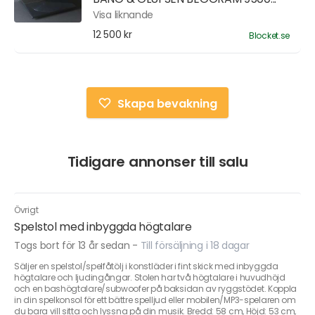
Visa liknande
12 500 kr
Blocket.se
Skapa bevakning
Tidigare annonser till salu
Övrigt
Spelstol med inbyggda högtalare
Togs bort för 13 år sedan
-
Till försäljning i 18 dagar
Säljer en spelstol/spelfåtölj i konstläder i fint skick med inbyggda
högtalare och ljudingångar. Stolen har två högtalare i huvudhöjd
och en bashögtalare/subwoofer på baksidan av ryggstödet. Koppla
in din spelkonsol för ett bättre spelljud eller mobilen/MP3-spelaren om
du bara vill sitta och lyssna på din musik. Bredd: 58 cm, Höjd: 53 cm,