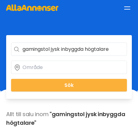
Sök
Allt till salu inom
"gamingstol jysk inbyggda
högtalare"