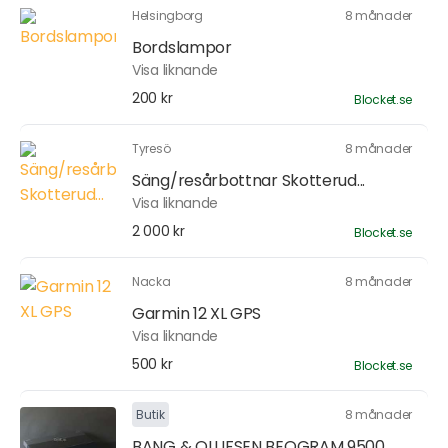
Helsingborg
8 månader
Bordslampor
Visa liknande
200 kr
Blocket.se
Tyresö
8 månader
Säng/resårbottnar Skotterud...
Visa liknande
2 000 kr
Blocket.se
Nacka
8 månader
Garmin 12 XL GPS
Visa liknande
500 kr
Blocket.se
Butik
8 månader
BANG & OLUFSEN BEOGRAM 9500...