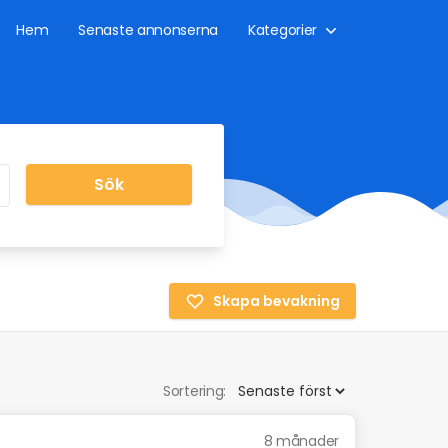
Hem
Senaste annonserna
Kategorier
Sök
Skapa bevakning
Sortering:
8 månader