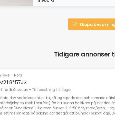
11 900 kr
Skapa bevaknin
Tidigare annonser ti
h Fiske
·
Nora
M21 8*57JS
t för 15 år sedan
-
Till försäljning i 15 dagar
köpte den var kolven riktigt ful, så jag slipade den och rensade nä
förhöjningen (helt i rostfritt) för att kunna ha kikare på, när den är 
å är en "Kina kikare" Billig men funkar, 3-9*50 belyst röd/grön, Or
ns ett mellan läge på säkring där det går att plundra i säkrat läge. 