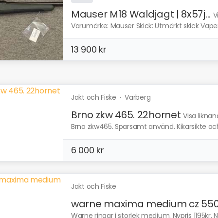
Mauser M18 Waldjagt | 8x57j...
V
Varumärke: Mauser Skick: Utmärkt skick Vapent
13 900 kr
Jakt och Fiske
·
Varberg
Brno zkw 465. 22hornet
Visa likna
Brno zkw465. Sparsamt använd. Kikarsikte och
6 000 kr
Jakt och Fiske
warne maxima medium cz 55
Warne ringar i storlek medium. Nypris 1195kr. 