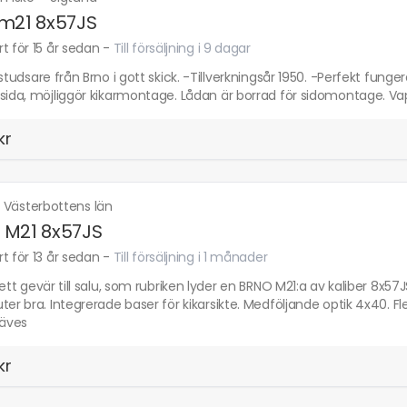
m21 8x57JS
t för 15 år sedan
-
Till försäljning i 9 dagar
 studsare från Brno i gott skick. -Tillverkningsår 1950. -Perfekt fung
sida, möjliggör kikarmontage. Lådan är borrad för sidomontage. Vap
kr
·
Västerbottens län
 M21 8x57JS
t för 13 år sedan
-
Till försäljning i 1 månader
 ett gevär till salu, som rubriken lyder en BRNO M21:a av kaliber 8x57J
ter bra. Integrerade baser för kikarsikte. Medföljande optik 4x40. Fle
räves
kr