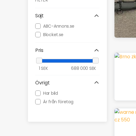
FILTER
Sajt
ABC-Annons.se
Blocket.se
Pris
1
SEK
688 000
SEK
Övrigt
Har bild
Är från företag