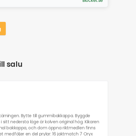
Blocket.se
g
ll salu
tskärningen. Bytte till gummibakkappa. Byggde
i sitt nedersta läge är kolven original hög. Kikaren
iginal bakkappa, och dom öppna riktmedlen finns
Det medföljer en del prylar: 16 jaktmatch 7 Oryx