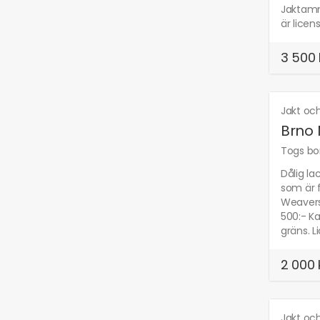
Jaktamm
är licens
3 500 
Jakt oc
Brno 
Togs bor
Dålig la
som är f
Weaversi
500:- Ka
gräns. L
2 000 
Jakt oc