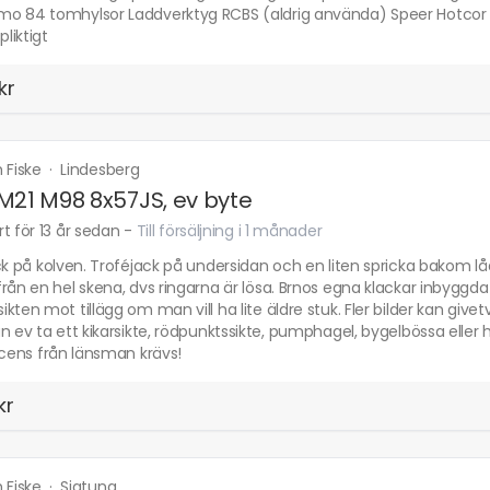
o 84 tomhylsor Laddverktyg RCBS (aldrig använda) Speer Hotcor kul
pliktigt
kr
h Fiske
·
Lindesberg
M21 M98 8x57JS, ev byte
t för 13 år sedan
-
Till försäljning i 1 månader
ck på kolven. Troféjack på undersidan och en liten spricka bakom låda
rån en hel skena, dvs ringarna är lösa. Brnos egna klackar inbyggda i 
kten mot tillägg om man vill ha lite äldre stuk. Fler bilder kan give
n ev ta ett kikarsikte, rödpunktssikte, pumphagel, bygelbössa eller h
icens från länsman krävs!
kr
h Fiske
·
Sigtuna