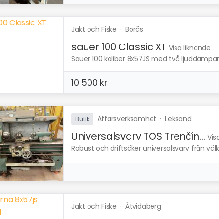
Jakt och Fiske
·
Borås
sauer 100 Classic XT
Visa liknande
Sauer 100 kaliber 8x57JS med två ljuddämpar
10 500 kr
Affärsverksamhet
·
Leksand
Butik
Universalsvarv TOS Trenčín...
Vis
Robust och driftsäker universalsvarv från välkä
Jakt och Fiske
·
Åtvidaberg