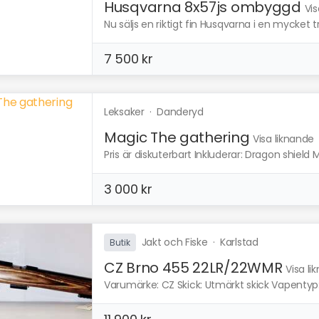
Husqvarna 8x57js ombyggd
Vis
Nu säljs en riktigt fin Husqvarna i en mycket tr
7 500 kr
Leksaker
·
Danderyd
Magic The gathering
Visa liknande
Pris är diskuterbart Inkluderar: Dragon shield 
3 000 kr
Jakt och Fiske
·
Karlstad
Butik
CZ Brno 455 22LR/22WMR
Visa li
Varumärke: CZ Skick: Utmärkt skick Vapentyp: