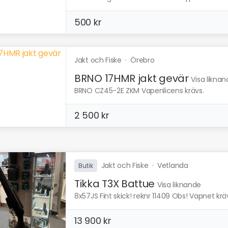
500 kr
Jakt och Fiske
·
Örebro
BRNO 17HMR jakt gevär
Visa likna
BRNO CZ45-2E ZKM Vapenlicens krävs.
2 500 kr
Jakt och Fiske
·
Vetlanda
Butik
Tikka T3X Battue
Visa liknande
8x57JS Fint skick! reknr 11409 Obs! Vapnet kräv
13 900 kr