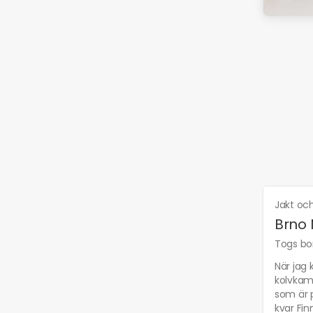
Jakt oc
Brno 
Togs bor
När jag 
kolvkams
som är p
kvar Fin