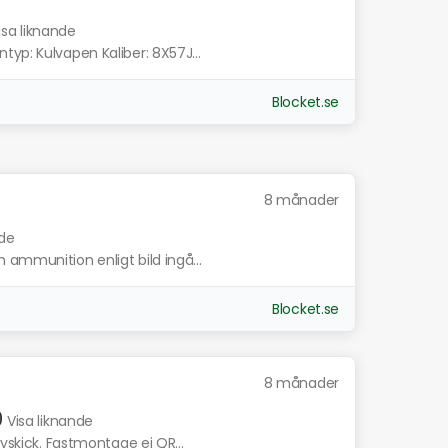
isa liknande
yp: Kulvapen Kaliber: 8X57J...
Blocket.se
8 månader
nde
 ammunition enligt bild ingå...
Blocket.se
8 månader
0
Visa liknande
Nyskick. Fastmontage ej QR...