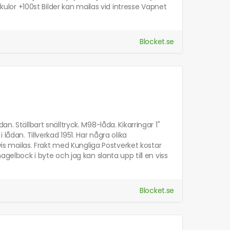
or +100st Bilder kan mailas vid intresse Vapnet
Blocket.se
n. Ställbart snälltryck. M98-låda. Kikarringar 1"
lådan. Tillverkad 1951. Har några olika
tvis mailas. Frakt med Kungliga Postverket kostar
agelbock i byte och jag kan slanta upp till en viss
Blocket.se