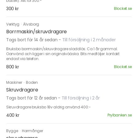
batteri). Allt för 300:-
300 kr
Blocket.se
Verktyg
·
Älvsborg
Borrmaskin/skruvdragare
Togs bort för 14 år sedan
-
Till försäljning i 2 månader
Bruksbo borrmaskin/skruvdragare sladdlös. Ca 1 år gammal.
Oanvänd och ligger i sin originalvöäska. Bits medföljer. kontakt
endast via telefon.
800 kr
Blocket.se
Maskiner
·
Boden
Skruvdragare
Togs bort för 12 år sedan
-
Till försäljning i 2 år
Skruvdragare bruksbo 18v aldrig använd 400:-
400 kr
Prylbanken.se
Bygge
·
Harmånger