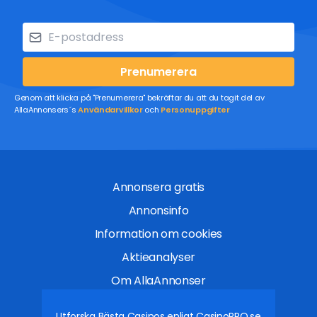
Prenumerera
Genom att klicka på "Prenumerera" bekräftar du att du tagit del av
AllaAnnonsers´s
Användarvillkor
och
Personuppgifter
Annonsera gratis
Annonsinfo
Information om cookies
Aktieanalyser
Om AllaAnnonser
Utforska Bästa Casinos enligt
CasinoPRO.se