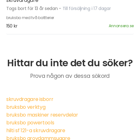
skruvdragare
Togs bort för 13 år sedan
-
Till försäljning i 17 dagar
bruksbo med två battterier
150 kr
Annonsera.se
Hittar du inte det du söker?
Prova någon av dessa sökord
skruvdragare isborr
bruksbo verktyg
bruksbo maskiner reservdelar
bruksbo powertools
hilti sf 121-a skruvdragare
bruksbo grovdammsugare