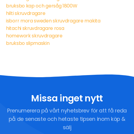
bruksbo kap och gersåg 1800W
hilti skruvdragare
isborr mora sweden skruvdragare makita
hitachi skruvdragare rosa
homework skruvdragare
bruksbo slipmaskin
Missa inget nytt
Prenumerera på vårt nyhetsbrev för att få reda
på de senaste och hetaste tipsen inom köp &
sälj