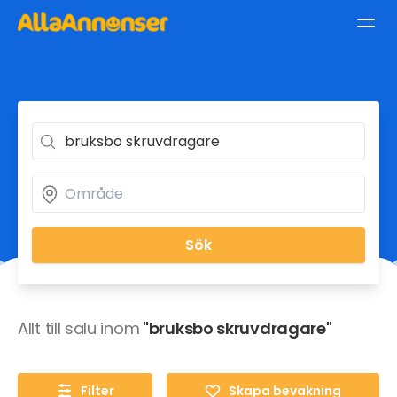
Sök
Allt till salu inom
"bruksbo skruvdragare"
Filter
Skapa bevakning