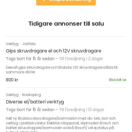
Tidigare annonser till salu
Verktyg
·
Järfälla
Gips skruvdragare el och 12V skruvdragare
Togs bort för 15 år sedan
-
Till försäljning i 2 dagar
Dewalt gips skruvdragare och Bruksbo 12V skruvdragare.båda till
sammans 800kr
800 kr
Blocket.se
Verktyg
·
Norrköping
Diverse el/batteri verktyg
Togs bort för 15 år sedan
-
Till försäljning i 13 dagar
Helt ny Bruksbo skruvdragare/borrmaskin med div. bits, borr och
verktyg i praktisk väska. Elektrisk nitapparat, slipmaskin Bosch och
batteri skruvdragare/borrmaskin också Bosch( vet ej status på