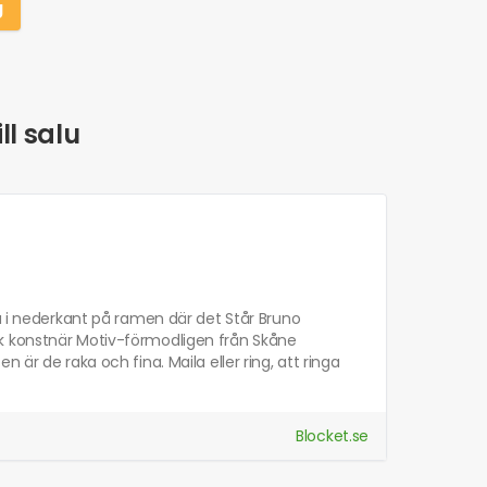
g
ll salu
ka i nederkant på ramen där det Står Bruno
sk konstnär Motiv-förmodligen från Skåne
är de raka och fina. Maila eller ring, att ringa
Blocket.se