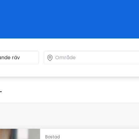
"
Bostad