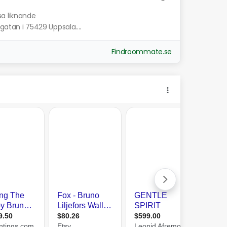
sa liknande
sgatan i 75429 Uppsala....
Findroommate.se