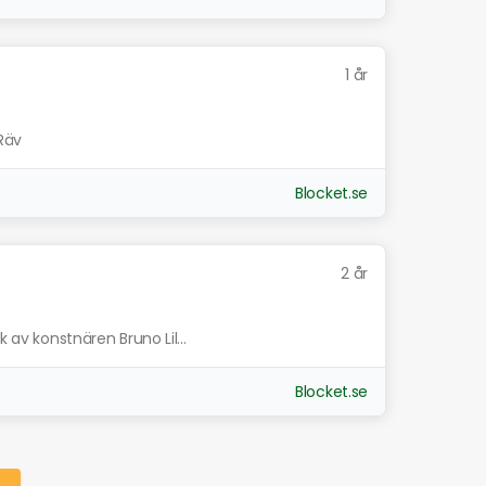
1 år
 Räv
Blocket.se
2 år
k av konstnären Bruno Lil...
Blocket.se