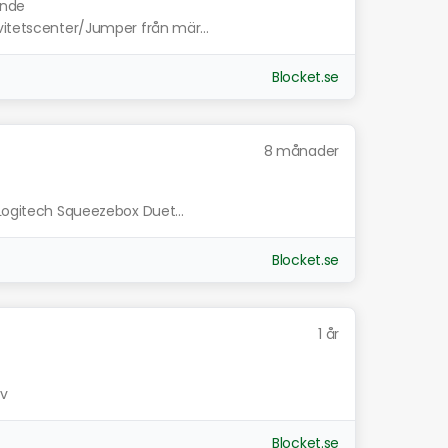
ande
vitetscenter/Jumper från mär...
Blocket.se
8 månader
 Logitech Squeezebox Duet...
Blocket.se
1 år
äv
Blocket.se