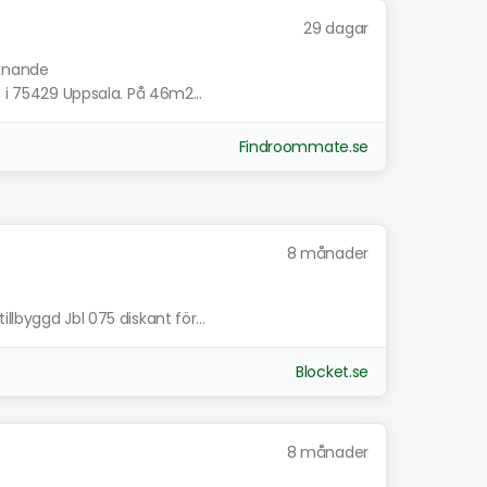
29 dagar
iknande
n i 75429 Uppsala. På 46m2...
Findroommate.se
8 månader
lbyggd Jbl 075 diskant för...
Blocket.se
8 månader