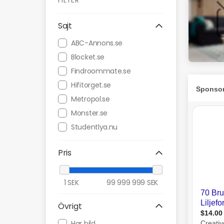
FILTER
Sajt
ABC-Annons.se
Blocket.se
Findroommate.se
Hifitorget.se
Metropol.se
Monster.se
Studentlya.nu
Pris
1
SEK
99 999 999
SEK
Övrigt
Har bild