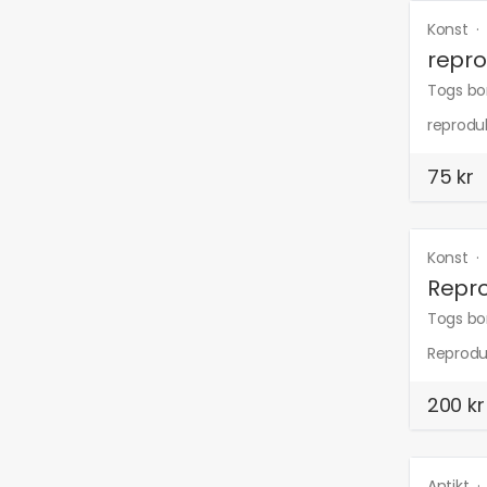
Konst
repro
Togs bor
reprodu
75 kr
Konst
Repro
Togs bor
Reproduk
200 kr
Antikt