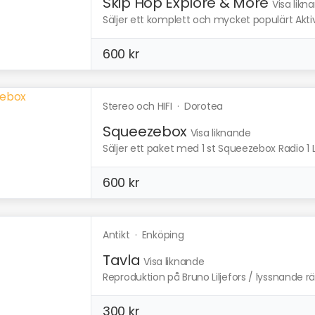
Skip Hop Explore & More
Visa likn
Säljer ett komplett och mycket populärt Akti
600 kr
Stereo och HIFI
·
Dorotea
Squeezebox
Visa liknande
Säljer ett paket med 1 st Squeezebox Radio 1
600 kr
Antikt
·
Enköping
Tavla
Visa liknande
Reproduktion på Bruno Liljefors / lyssnande r
300 kr