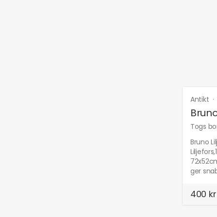
Antikt
Bruno
Togs bor
Bruno Li
Liljefo
72x52cm 
ger sna
400 kr