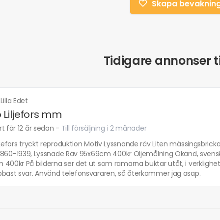
Skapa bevaknin
Tidigare annonser ti
·
Lilla Edet
 Liljefors mm
t för 12 år sedan
-
Till försäljning i 2 månader
ljefors tryckt reproduktion Motiv Lyssnande räv Liten mässingsbric
rs,1860-1939, Lyssnade Räv 95x69cm 400kr Oljemålning Okänd, sven
400kr På bilderna ser det ut som ramarna buktar utåt, i verkligheten 
bbast svar. Använd telefonsvararen, så återkommer jag asap.