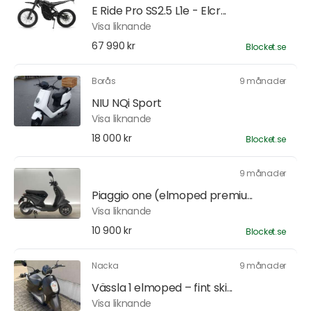
E Ride Pro SS2.5 L1e - Elcr...
Visa liknande
67 990 kr
Blocket.se
Borås
9 månader
NIU NQi Sport
Visa liknande
18 000 kr
Blocket.se
9 månader
Piaggio one (elmoped premiu...
Visa liknande
10 900 kr
Blocket.se
Nacka
9 månader
Vässla 1 elmoped – fint ski...
Visa liknande