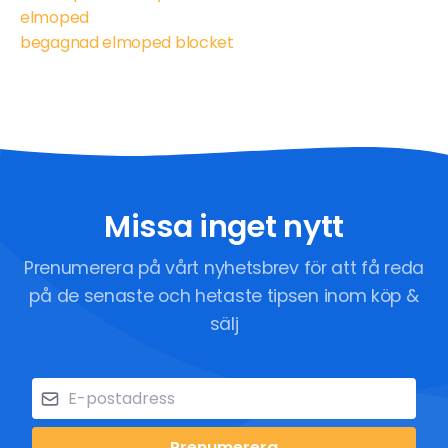
elmoped
begagnad elmoped blocket
Missa inget nytt
Prenumerera på vårt nyhetsbrev för att få reda
på de senaste och hetaste tipsen inom köp &
sälj
Prenumerera