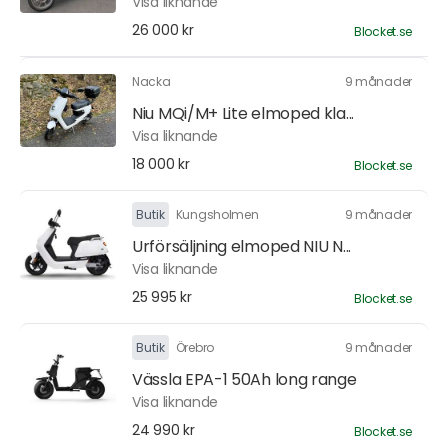
Visa liknande
26 000 kr
Blocket.se
Nacka
9 månader
Niu MQi/M+ Lite elmoped kla...
Visa liknande
18 000 kr
Blocket.se
Butik
Kungsholmen
9 månader
Urförsäljning elmoped NIU N...
Visa liknande
25 995 kr
Blocket.se
Butik
Örebro
9 månader
Vässla EPA-1 50Ah long range
Visa liknande
24 990 kr
Blocket.se