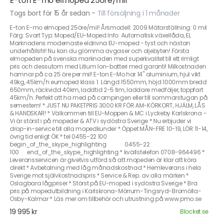
E-ton E-mo elmoped 25öre/mil
Togs bort för 15 år sedan
-
Till försäljning i 1 månader
E-ton E-mo elmoped 25öre/mil! Årsmodell: 2009 Mätarställning: 0 mil
Färg: Svart Typ: Moped/EU-Moped Info: Automatisk växellåda, El,
Marknadens modernaste eldrivna EU-moped - tyst och nästan
underhållsfri! Nu kan du glömma avgaser och oljebyten! Första
elmopeden på svenska marknaden med superkvalitet till ett rimligt
pris och dessutom med Litium Ion-batteri med garanti! Milkostnaden
hamnar på ca 25 öre per mil! E-ton E-Mo har 14" aluminium, hjul vikt
49kg, 45km/h eumoped klass 1. Längd 1550mm, höjd 1000mm bredd
650mm, räckvidd 40km, laddtid 2-5 tim, laddare medföljer, toppfart
45km/h. Perfekt att ha med på campingen eller till sommarstugan på
semestern! * JUST NU PAKETPRIS 3000 KR FÖR AM-KÖRKORT, HJÄLM, LÅS
& HANDSKAR! * Välkommen till EU-Moppen & MC i Lyckeby Karlskrona -
Vi är störst i på mopeder & ATV i sydöstra Sverige * Nu erbjuder vi
drop-in-service till alla mopedkunder * Öppet MÅN-FRE 10-19, LÖR 11-14,
övrig tid enligt ÖK * tel 0455-22 100
begin_of_the_skype_highlighting 0455-22
100 end_of_the_skype_highlighting * kvällstelefon 0708-964496 *
Leveransservicen är givetvis utförd så att mopeden är klar att köra
direkt * Avbetalning med låg månadskostnad * Hemleverans i hela
Sverige mot självkostnadspris * Service & Rep. av alla märken *
Oslagbara lågpriser * Störst på EU-moped i sydöstra Sverige * Bra
pris på mopedutbildning i Karlskrona-Mörrum-Tingsryd-Bromölla-
Osby-Kalmar * Läs mer om tillbehör och utrustning på www.pmo.se
19 995 kr
Blocket.se