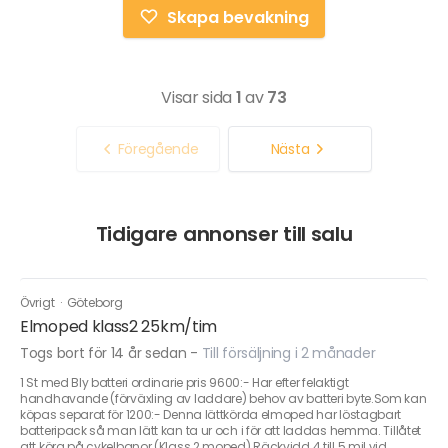
Skapa bevakning
Visar sida
1
av
73
Föregående
Nästa
Tidigare annonser till salu
Övrigt
·
Göteborg
Elmoped klass2 25km/tim
Togs bort för 14 år sedan
-
Till försäljning i 2 månader
1 St med Bly batteri ordinarie pris 9600:- Har efter felaktigt
handhavande (förväxling av laddare) behov av batteri byte.Som kan
köpas separat för 1200:- Denna lättkörda elmoped har löstagbart
batteripack så man lätt kan ta ur och i för att laddas hemma. Tillåtet
att köra på cykelbanor.(Klass 2 moped) Räckvidd 4 till 5 mil vid