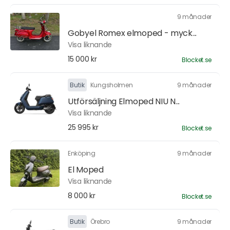
9 månader
Gobyel Romex elmoped - myck...
Visa liknande
15 000 kr
Blocket.se
Butik
Kungsholmen
9 månader
Utförsäljning Elmoped NIU N...
Visa liknande
25 995 kr
Blocket.se
Enköping
9 månader
El Moped
Visa liknande
8 000 kr
Blocket.se
Butik
Örebro
9 månader