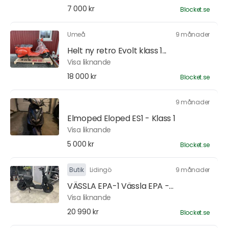
7 000 kr
Blocket.se
Umeå
9 månader
Helt ny retro Evolt klass 1...
Visa liknande
18 000 kr
Blocket.se
9 månader
Elmoped Eloped ES1 - Klass 1
Visa liknande
5 000 kr
Blocket.se
Butik
Lidingö
9 månader
VÄSSLA EPA-1 Vässla EPA -...
Visa liknande
20 990 kr
Blocket.se