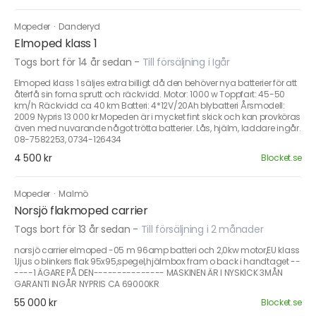
Mopeder
·
Danderyd
Elmoped klass 1
Togs bort för 14 år sedan
-
Till försäljning i Igår
Elmoped klass 1 säljes extra billigt då den behöver nya batterier för att
återfå sin forna sprutt och räckvidd. Motor: 1000 w Toppfart: 45-50
km/h Räckvidd ca 40 km Batteri: 4*12V/20Ah blybatteri Årsmodell:
2009 Nypris 13 000 kr Mopeden är i mycket fint skick och kan provköras
även med nuvarande något trötta batterier. Lås, hjälm, laddare ingår.
08-7582253, 0734-126434
4 500 kr
Blocket.se
Mopeder
·
Malmö
Norsjö flakmoped carrier
Togs bort för 13 år sedan
-
Till försäljning i 2 månader
norsjö carrier elmoped -05 m 96amp batteri och 2,0kw motor,EU klass
1,ljus o blinkers flak 95x95,spegel,hjälmbox fram o back i handtaget --
----1 ÄGARE PÅ DEN--------------- MASKINEN ÄR I NYSKICK 3MÅN
GARANTI INGÅR NYPRIS CA 69000KR
55 000 kr
Blocket.se