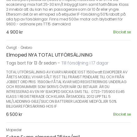
ecokörning max fart 25-30 km/t Inbyggt larm samt farthållare. Klass
2 innebär att du kan ha en passagerare som är 10 år eller yngre.
Eftersom det är en elmoped så erbjuder IF-försäkring 50% rabatt på
alla typ av försäkringar. Finns med 500w motor och blybatterri för
9600:- ordinarie pris TT15 demokörd:
4 900 kr
Blocket.se
Övrigt
·
Örebro
Elmoped NYA TOTAL UTFÖRSÄLJNING
Togs bort för 13 år sedan
-
Till försäljning i 17 dagar
TOTAL UTFÖRSÄLJNING AV KVARVARANDE 10ST 1500watt ELMOPEDER AV
ÅRETS MODELL VI HAR SÅLT 15ST TILL FRÄMST PENDLARE TILL OCH FRÅN
JOBBET ORD PRIS: 15900kr FÅTAL KVAR MED REGISTRERINGS UNDERLAG
OCH REGNUMMER SOM SKRIVS ÖVER NÄR DU BETALAR. ÄR DU
INTRESSERAD AV EN NY ELMOPED SKICKA SMS TILL : 0723-735900 EU45
KLASS 1 REGISTRERADE OCH KLARA ÅRSMODELL 2012 UPP TILL 5
MIL/LADDNING GELE/SILICON BATTERIER LADDARE MEDFÖLJER 50%
BILLIGARE FÖRSÄKRING HOS IF
6 500 kr
Blocket.se
Mopeder