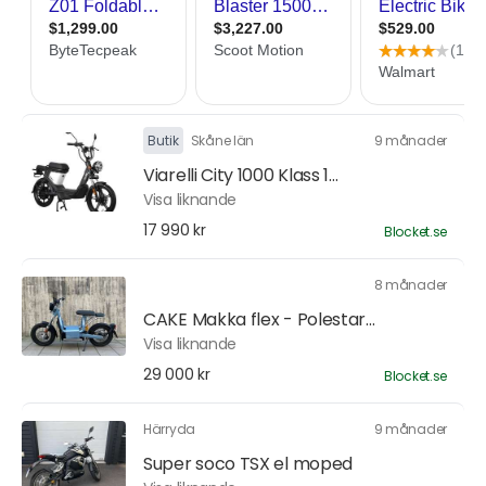
Butik
Skåne län
9 månader
Viarelli City 1000 Klass 1...
Visa liknande
17 990 kr
Blocket.se
8 månader
CAKE Makka flex - Polestar...
Visa liknande
29 000 kr
Blocket.se
Härryda
9 månader
Super soco TSX el moped