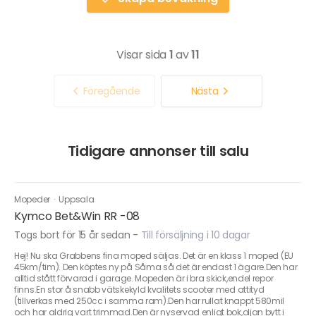
Visar sida
1
av
11
Föregående
Nästa
Tidigare annonser till salu
Mopeder
·
Uppsala
Kymco Bet&Win RR -08
Togs bort för 15 år sedan
-
Till försäljning i 10 dagar
Hej! Nu ska Grabbens fina moped säljas. Det är en klass 1 moped (EU
45km/tim). Den köptes ny på Såma så det är endast 1 ägare.Den har
alltid stått förvarad i garage. Mopeden är i bra skick,endel repor
finns.En stor å snabb vätskekyld kvalitets scooter med attityd
(tillverkas med 250cc i samma ram).Den har rullat knappt 580mil
och har aldrig vart trimmad.Den är nyservad enligt bok,oljan bytt i