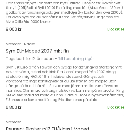
Transmission,nytt Tändstift och nytt Luftfilter+Bensinfilter. Bakdäcket
är nytt (2011)Batteri Bytt (2010) En kätting med lås (Abus Granit 130cm)
godkänt av försäkringsbolagen medföljer (Ny kostar den över 21000).
Tar även byte om du har nått kul som Tex:båt,bil,fyrhjuling,cross etc.
Mvh/Crille Pris: 9000 kronor
9 000 kr
Blocket.se
Mopeder
·
Nacka
Sym EU-Moped 2007 mkt fin
Togs bort för 12 år sedan
-
Till försäljning i Igår
Sym Jet Euro-x från Taiwan och byggd för att fungera! Startar jämnt
oavsett väder, elstart och kick. Bra klass 1 moped från 2007 aldrig
strulat för mig. Gått 646 mil i skrivande stund. Går tyst och
vibrationsfritt. Inga konstigheter är du ute efter en bra moped utan
krångel så är det här rätt. Servad med jämna mellanrum förvarad
inomhus. Otrimmad och originalskick välkommen på en provtur! Ring
SMSa eller maila för kontakt! Finns i Saltsjö-Boo Ev. byte mot båtmotor,
EU cross eller kom med förslag Pris diskuteras på plats
6 800 kr
Blocket.se
Mopeder
Peugeot Blaster rs12 EU/klass 1 Moped