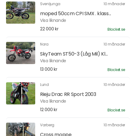
Svenljunga
10 månader
moped 50ccm CPI SMX . klass...
Visa liknande
22 000 kr
Blocket.se
Nora
10 månader
SkyTeam ST50-3 (Låg Mil) Kl...
Visa liknande
13 000 kr
Blocket.se
Lund
10 månader
Rieju Drac RR Sport 2003
Visa liknande
12 000 kr
Blocket.se
Varberg
10 månader
Cross moppe