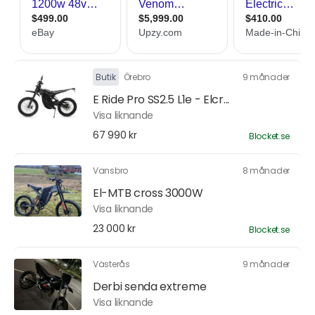
Butik
Örebro
9 månader
E Ride Pro SS2.5 L1e - Elcr...
Visa liknande
67 990 kr
Blocket.se
Vansbro
8 månader
El-MTB cross 3000W
Visa liknande
23 000 kr
Blocket.se
Västerås
9 månader
Derbi senda extreme
Visa liknande