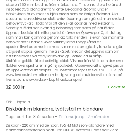
sitter en 750 mm bred ho från märket Intra. Till denna stora ho är det
installerat två blandare från Fonte. De öppna lådorna under
bänkskivan är av massiv björk precis som de övriga lådorna. Alla
dessa har servodrive, en elektronisk öppning som gör att man endast
behöver trycka till lådan för att den skall öppnas med elektronik.
Samtliga lådor har invändig belysning som sätts på när lådan
öppnas. Nedsänkt i mittenpartiet är även en ÓpowerportÓ, ett eluttag
som man kan gömma genom att fälla ner den i skivan när man inte
behöver det till hands. Även vitrinhyllorna i högskåpet är
specialtillverkade med en massiv ram runt om glashyllan, detta gör
att ljuset släpps igenom i hela skåpet, medan det upplevs som om
det finns massiva trähyllor invändigt. Storlek: ca 14 skåp
Utställningskök säljes i befintligt skick. Vitvaror från Miele och den ena
fläkten över spishällen ingår ej i paketet. . Observera att angivet pris är
ett uppskattat auktionspris - du bestämmer priset! Säljs 2011-11-23 på
www.kvd.se, information om budgivning och auktionsvillkor finns på
hemsidan. www.kvd.se - köp till auktionspris!
321 600 kr
Blocket.se
Kök
·
Uppsala
Diskbänk m blandare, tvättställ m blandare
Togs bort för 13 år sedan
-
Till försäljning i 2 månader
Diskbänk 220 cm med tre hoar. Två FM Matsson-blandare med
diskmaskinsavstängningar. Pris: 1000kr Tvättställ Galassia 52 cm