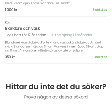
bred, 50 cm djup. Fonte blandare. Pris: 1200kr
1 000 kr
Blocket.se
Kök
Blandare och vask
Togs bort för 12 år sedan
-
Till försäljning i 1 månader
Blandare i krom, fabrikat Fonte + rund vask, okänt fabrikat. Utmärkt
skick. Blandarens höjd, ca 34 cm Vaskens innermåt ca 39 cm, djup
ca 17 cm. Annonsören vill inte störas av telefonsäljare.
350 kr
Blocket.se
Hittar du inte det du söker?
Prova någon av dessa sökord