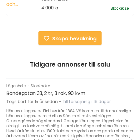
4 000 kr
Blocket.se
Skapa bevakning
Tidigare annonser till salu
Lägenheter
·
Stockholm
Bondegatan 33, 2 tr, 3 rok, 90 kvm
Togs bort för 15 år sedan
-
Till försäljning i 16 dagar
Hörntrea i toppskick! Fint hus från 1884. Välkommen till denna trevliga
hörntrea i toppskick med ett av Söders attraktivaste lägen.
Genomgående hög standard. Garage i föreningen. Lägenheten är
otroligt ljus tack vare hörnläget samt de många och stora fönstren.
Huset är från slutet av 1800-talet och mycket av den gamla charmen
är bevarad i form av fina trä-/parkettgolv, träpaneler under fönstren,