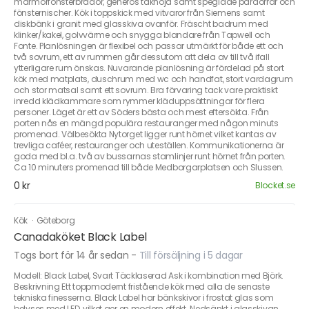
marmorfönsterbrädor, generös takhöjd samt speglade pardörrar och
fönsternischer. Kök i toppskick med vitvaror från Siemens samt
diskbänk i granit med glasskiva ovanför. Fräscht badrum med
klinker/kakel, golvvärme och snygga blandare från Tapwell och
Fonte. Planlösningen är flexibel och passar utmärkt för både ett och
två sovrum, ett av rummen går dessutom att dela av till två ifall
ytterligare rum önskas. Nuvarande planlösning är fördelad på stort
kök med matplats, duschrum med wc och handfat, stort vardagrum
och stor matsal samt ett sovrum. Bra förvaring tack vare praktiskt
inredd klädkammare som rymmer kläduppsättningar för flera
personer. Läget är ett av Söders bästa och mest eftersökta. Från
porten nås en mängd populära restauranger med någon minuts
promenad. Välbesökta Nytorget ligger runt hörnet vilket kantas av
trevliga caféer, restauranger och uteställen. Kommunikationerna är
goda med bl.a. två av bussarnas stamlinjer runt hörnet från porten.
Ca 10 minuters promenad till både Medborgarplatsen och Slussen.
0 kr
Blocket.se
Kök
·
Göteborg
Canadaköket Black Label
Togs bort för 14 år sedan
-
Till försäljning i 5 dagar
Modell: Black Label, Svart Täcklaserad Ask i kombination med Björk.
Beskrivning Ett toppmodernt fristående kök med alla de senaste
tekniska finesserna. Black Label har bänkskivor i frostat glas som
belyses med LED, vilket ger en modern effekt. Nedsänkt i glasskivan