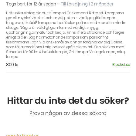
Togs bort för 12 år sedan
-
Till försäljning i 2 månader
Helt unika vintage Industrilampor/Grislampor i Retro stil. Lamporna
ger ett mycket vackert och mysigt sken - vanliga glödlampor
fungerar utmärkt! Lamporna har läcker patina med mer eller mindre
slitage. Några är väldigt gamla med väldigt snygg
upphängning,armatur och kedja. Finns i flera utförande och färger
enligt bilder. Jag har matchande lampor som passar fint
tillsammans i par! Vid önskemål av annan färg hör av dig Gallret
som följer med finns i originalrost, grått eller svart. Kan skickas med
Schenker för 90 kr. #industrilampa, Grislampa, Vintagelampa, retro,
lampa
800 kr
Blocket.se
Hittar du inte det du söker?
Prova någon av dessa sökord
gamla fönster