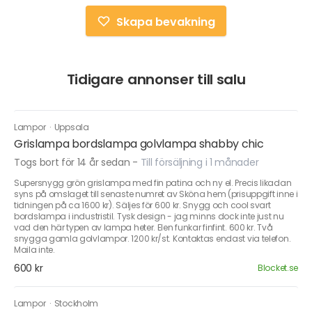
Skapa bevakning
Tidigare annonser till salu
Lampor
·
Uppsala
Grislampa bordslampa golvlampa shabby chic
Togs bort för 14 år sedan
-
Till försäljning i 1 månader
Supersnygg grön grislampa med fin patina och ny el. Precis likadan
syns på omslaget till senaste numret av Sköna hem (prisuppgift inne i
tidningen på ca 1600 kr). Säljes för 600 kr. Snygg och cool svart
bordslampa i industristil. Tysk design - jag minns dock inte just nu
vad den här typen av lampa heter. Elen funkar finfint. 600 kr. Två
snygga gamla golvlampor. 1200 kr/st. Kontaktas endast via telefon.
Maila inte.
600 kr
Blocket.se
Lampor
·
Stockholm