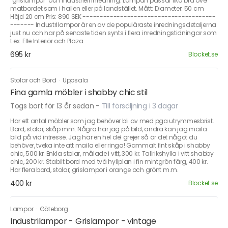
"grislampor" och industriell inredning. Lampan passar lika bra över
matbordet som i hallen eller på landstället. Mått: Diameter: 50 cm
Höjd 20 cm Pris: 890 SEK ---------------------------------------
------- Industrilampor är en av de populäraste inredningsdetaljerna
just nu och har på senaste tiden synts i flera inredningstidningar som
t.ex. Elle Interiör och Plaza.
695 kr
Blocket.se
Stolar och Bord
·
Uppsala
Fina gamla möbler i shabby chic stil
Togs bort för 13 år sedan
-
Till försäljning i 3 dagar
Har ett antal möbler som jag behöver bli av med pga utrymmesbrist.
Bord, stolar, skåp mm. Några har jag på bild, andra kan jag maila
bild på vid intresse. Jag har en hel del grejer så är det något du
behöver, tveka inte att maila eller ringa! Gammalt fint skåp i shabby
chic, 500 kr. Enkla stolar, målade i vitt, 300 kr. Tallrikshylla i vitt shabby
chic, 200 kr. Stabilt bord med två hyllplan i fin mintgrön färg, 400 kr.
Har flera bord, stolar, grislampor i orange och grönt m.m.
400 kr
Blocket.se
Lampor
·
Göteborg
Industrilampor - Grislampor - vintage