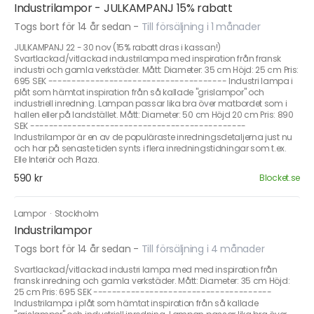
Industrilampor - JULKAMPANJ 15% rabatt
Togs bort för 14 år sedan
-
Till försäljning i 1 månader
JULKAMPANJ 22 - 30 nov (15% rabatt dras i kassan!)
Svartlackad/vitlackad industrilampa med inspiration från fransk
industri och gamla verkstäder. Mått: Diameter: 35 cm Höjd: 25 cm Pris:
695 SEK -------------------------------------- Industri lampa i
plåt som hämtat inspiration från så kallade "grislampor" och
industriell inredning. Lampan passar lika bra över matbordet som i
hallen eller på landstället. Mått: Diameter: 50 cm Höjd 20 cm Pris: 890
SEK ----------------------------------------------
Industrilampor är en av de populäraste inredningsdetaljerna just nu
och har på senaste tiden synts i flera inredningstidningar som t.ex.
Elle Interiör och Plaza.
590 kr
Blocket.se
Lampor
·
Stockholm
Industrilampor
Togs bort för 14 år sedan
-
Till försäljning i 4 månader
Svartlackad/vitlackad industri lampa med med inspiration från
fransk inredning och gamla verkstäder. Mått: Diameter: 35 cm Höjd:
25 cm Pris: 695 SEK --------------------------------------
Industrilampa i plåt som hämtat inspiration från så kallade