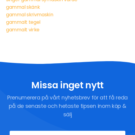
gammal skänk
gammal skrivmaskin
gammalt tegel
gammalt virke
Missa inget nytt
Prenumerera på vårt nyhetsbrev för att få reda
på de senaste och hetaste tipsen inom köp &
sälj