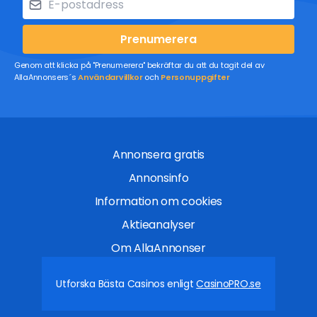
Prenumerera
Genom att klicka på "Prenumerera" bekräftar du att du tagit del av
AllaAnnonsers´s
Användarvillkor
och
Personuppgifter
Annonsera gratis
Annonsinfo
Information om cookies
Aktieanalyser
Om AllaAnnonser
Utforska Bästa Casinos enligt
CasinoPRO.se