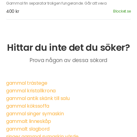
Gammal fin separator troligen fungerande. Går att veva
400 kr
Blocket.se
Hittar du inte det du söker?
Prova någon av dessa sökord
gammal trästege
gammal kristallkrona
gammal antik skänk till salu
gammal kökssoffa
gammal singer symaskin
gammalt linneskåp
gammalt slagbord
singer gammal symaskin värde