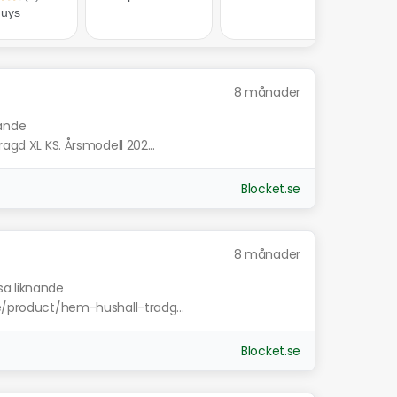
8 månader
nande
ragd XL KS. Årsmodell 202...
Blocket.se
8 månader
sa liknande
se/product/hem-hushall-tradg...
Blocket.se