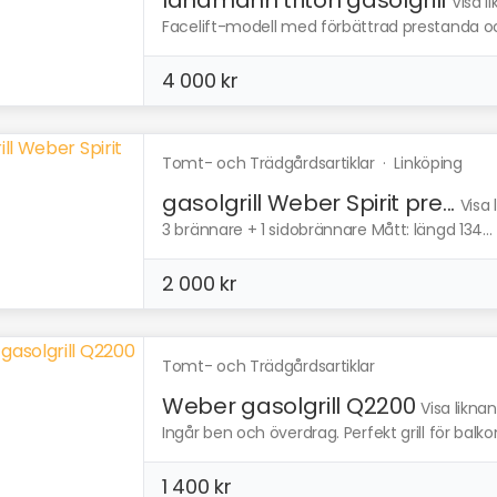
Visa l
Facelift-modell med förbättrad prestanda oc
4 000 kr
Tomt- och Trädgårdsartiklar
·
Linköping
gasolgrill Weber Spirit pre...
Visa 
3 brännare + 1 sidobrännare Mått: längd 134...
2 000 kr
Tomt- och Trädgårdsartiklar
Weber gasolgrill Q2200
Visa likna
Ingår ben och överdrag. Perfekt grill för balk
1 400 kr