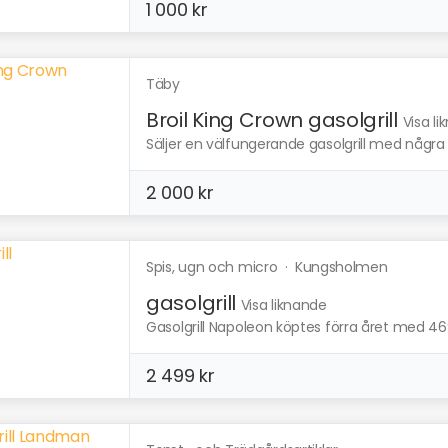
1 000 kr
Täby
Broil King Crown gasolgrill
Visa l
Säljer en välfungerande gasolgrill med några 
2 000 kr
Spis, ugn och micro
·
Kungsholmen
gasolgrill
Visa liknande
Gasolgrill Napoleon köptes förra året med 4
2 499 kr