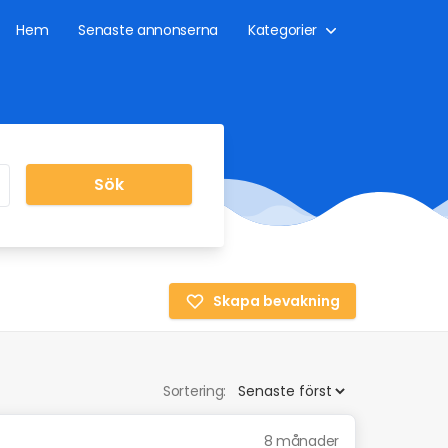
Hem
Senaste annonserna
Kategorier
Sök
Skapa bevakning
Sortering:
8 månader