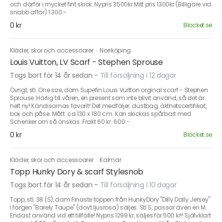
och därför i mycket fint skick. Nypris 3500kr Mitt pris 1300kr (Billigare vid
snabb affär) 1 300:-
0 kr
Blocket.se
Kläder, skor och accessoarer
·
Norrköping
Louis Vuitton, LV Scarf - Stephen Sprouse
Togs bort för 14 år sedan
-
Till försäljning i 12 dagar
Övrigt, stl. One size, dam Supefin Louis Vuitton orginal scarf - Stephen
Sprouse. Härlig till våren, en present som inte blivit använd, så det är
helt ny! Kändisarnas favorit! Det medföljer; dustbag, äkthetscertifikat,
box och påse. Mått: ca 130 x 180 cm. Kan skickas spårbart med
Schenker om så önskas. Frakt 60 kr. 600:-
0 kr
Blocket.se
Kläder, skor och accessoarer
·
Kalmar
Topp Hunky Dory & scarf Stylesnob
Togs bort för 14 år sedan
-
Till försäljning i 10 dagar
Topp, stl. 38 (S), dam Finaste toppen från HunkyDory "Dilly Dally Jersey"
i färgen "Barely Taupe" (dovt ljusrosa) säljes. Stl S, passar även en M.
Endast använd vid ett tillfälle! Nypris 1299 kr, säljes för 500 kr!! Självklart