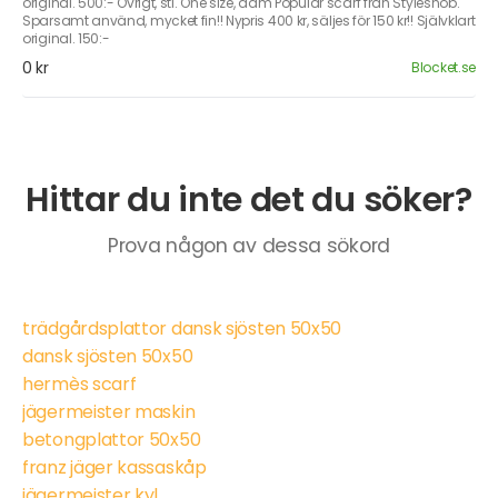
original. 500:- Övrigt, stl. One size, dam Populär scarf från Stylesnob.
Sparsamt använd, mycket fin!! Nypris 400 kr, säljes för 150 kr!! Självklart
original. 150:-
0 kr
Blocket.se
Hittar du inte det du söker?
Prova någon av dessa sökord
trädgårdsplattor dansk sjösten 50x50
dansk sjösten 50x50
hermès scarf
jägermeister maskin
betongplattor 50x50
franz jäger kassaskåp
jägermeister kyl