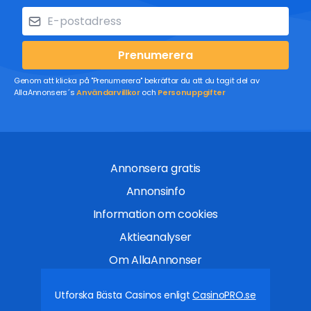
Prenumerera
Genom att klicka på "Prenumerera" bekräftar du att du tagit del av
AllaAnnonsers´s
Användarvillkor
och
Personuppgifter
Annonsera gratis
Annonsinfo
Information om cookies
Aktieanalyser
Om AllaAnnonser
Utforska Bästa Casinos enligt
CasinoPRO.se