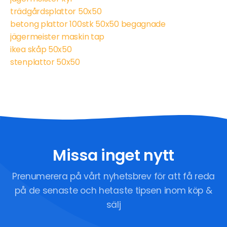
trädgårdsplattor 50x50
betong plattor 100stk 50x50 begagnade
jägermeister maskin tap
ikea skåp 50x50
stenplattor 50x50
Missa inget nytt
Prenumerera på vårt nyhetsbrev för att få reda
på de senaste och hetaste tipsen inom köp &
sälj