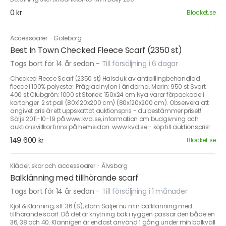
0 kr
Blocket.se
Accessoarer
·
Göteborg
Best In Town Checked Fleece Scarf (2350 st)
Togs bort för 14 år sedan
-
Till försäljning i 6 dagar
Checked Fleece Scarf (2350 st) Halsduk av antipillingbehandlad
fleece i 100% polyester. Präglad nylon i ändarna. Marin: 950 st Svart:
400 st Clubgrön: 1000 st Storlek: 150x24 cm Nya varor förpackade i
kartonger. 2 st pall (80x120x200 cm) (80x120x200 cm). Observera att
angivet pris är ett uppskattat auktionspris - du bestämmer priset!
Säljs 2011-10-19 på www.kvd.se, information om budgivning och
auktionsvillkor finns på hemsidan. www.kvd.se - köp till auktionspris!
149 600 kr
Blocket.se
Kläder, skor och accessoarer
·
Älvsborg
Balklänning med tillhörande scarf
Togs bort för 14 år sedan
-
Till försäljning i 1 månader
Kjol & Klänning, stl. 36 (S), dam Säljer nu min balklänning med
tillhörande scarf. Då det är knytning bak i ryggen passar den både en
36, 38 och 40. Klännigen är endast använd 1 gång under min balkväll