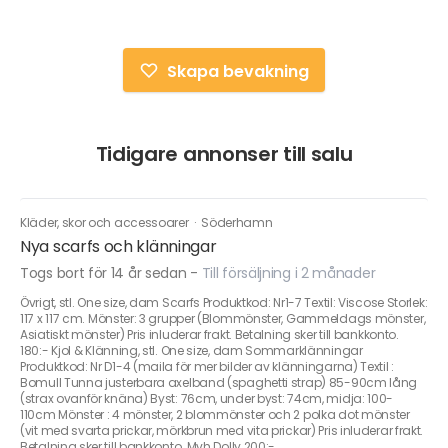
Skapa bevakning
Tidigare annonser till salu
Kläder, skor och accessoarer
·
Söderhamn
Nya scarfs och klänningar
Togs bort för 14 år sedan
-
Till försäljning i 2 månader
Övrigt, stl. One size, dam Scarfs Produktkod: Nr1-7 Textil: Viscose Storlek:
117 x 117 cm. Mönster: 3 grupper (Blommönster, Gammeldags mönster,
Asiatiskt mönster) Pris inluderar frakt. Betalning sker till bankkonto.
180:- Kjol & Klänning, stl. One size, dam Sommarklänningar
Produktkod: Nr D1-4 (maila för mer bilder av klänningarna) Textil :
Bomull Tunna justerbara axelband (spaghetti strap) 85-90cm lång
(strax ovanför knäna) Byst: 76cm, under byst: 74cm, midja: 100-
110cm Mönster : 4 mönster, 2 blommönster och 2 polka dot mönster
(vit med svarta prickar, mörkbrun med vita prickar) Pris inluderar frakt.
Betalning sker till bankkonto. Mvh Dolly 200:-