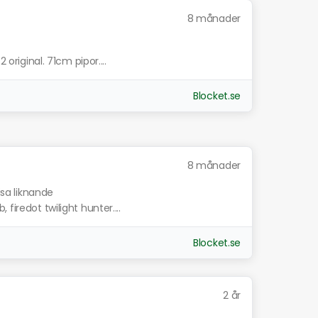
8 månader
 original. 71cm pipor....
Blocket.se
8 månader
isa liknande
firedot twilight hunter....
Blocket.se
2 år