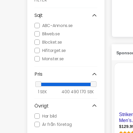
FILTER
Sajt
ABC-Annons.se
Bilweb.se
Blocket.se
Hifitorget.se
Monster.se
Pris
1
SEK
400 490 170
SEK
Övrigt
Har bild
Är från företag