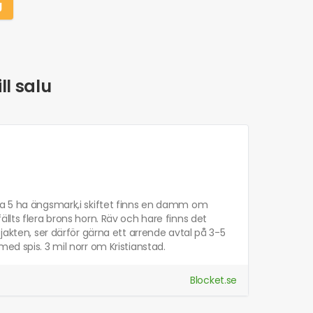
g
ll salu
 ca 5 ha ängsmark,i skiftet finns en damm om
r fällts flera brons horn. Räv och hare finns det
jakten, ser därför gärna ett arrende avtal på 3-5
ed spis. 3 mil norr om Kristianstad.
Blocket.se