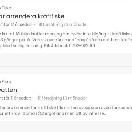
 Fiske
r arrendera kräftfiske
t för 12 år sedan
-
Till försäljning i 3 månader
e kul att få fiska kräftor men jag har tyvärr inte tillgång till kräftfis
3 gånger per år. Vore ju även kul med "napp" så om det finns kräftor
. Med vänlig hälsning, Erik Ärlebäck 0702-032001
 Fiske
vatten
t för 11 år sedan
-
Till försäljning i 3 månader
ter bra arrende för kräftfiske tills mitten av sep,kan även tänkas kö
är ett krav.. Gärna i Östergötland men allt av intresse..