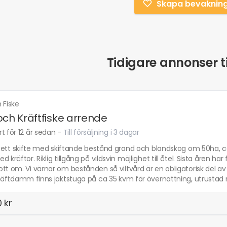
Skapa bevaknin
Tidigare annonser ti
 Fiske
och Kräftfiske arrende
t för 12 år sedan
-
Till försäljning i 3 dagar
t i ett skifte med skiftande bestånd grand och blandskog om 50ha,
d kräftor. Riklig tillgång på vildsvin möjlighet till åtel. Sista åren ha
tt om. Vi värnar om bestånden så viltvård är en obligatorisk del av 
kräftdamm finns jaktstuga på ca 35 kvm för övernattning, utrustad m
 kr