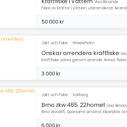
Kräftfiske i Vättern
Visa liknande
Fiske av kräftor i vättern utarrenderas. Arrende
50 000 kr
Jakt och Fiske
·
Hässleholm
Önskar arrendera kräftfiske
Vis
Kräftfiske sökes genom arrende. Annat fiskear
3 000 kr
Jakt och Fiske
·
Varberg
Brno zkw 465. 22hornet
Visa likna
Brno zkw465. Sparsamt använd. Kikarsikte och
6 000 kr