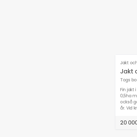
Jakt och
Jakt 
Togs bor
Fin jak
0,5ha me
också go
år. Vid 
20 000