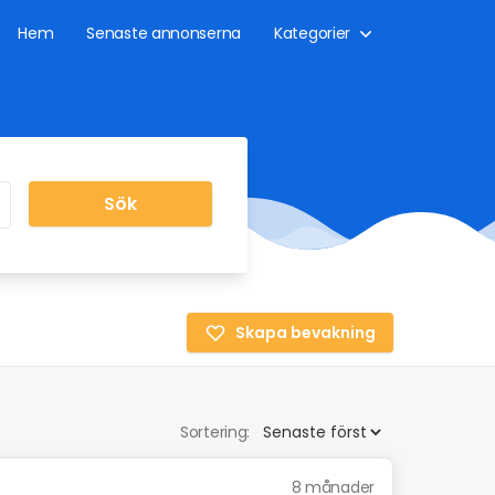
Hem
Senaste annonserna
Kategorier
Sök
Skapa bevakning
Sortering:
8 månader