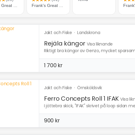
Jakt och Fiske
·
Landskrona
Rejäla kängor
Visa liknande
Riktigt bra kängor av Genzo, mycket sparsamt
1 700 kr
Jakt och Fiske
·
Örnsköldsvik
Ferro Concepts Roll 1 IFAK
Visa li
I jättebra skick, "IFAK" skrivet på loop sida
900 kr