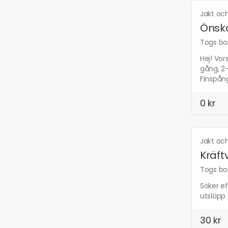
Jakt och
Önska
Togs bor
Hej! Vor
gång, 2-
Finspång
0 kr
Jakt och
Kräft
Togs bor
Söker ef
utsläpp 
30 kr