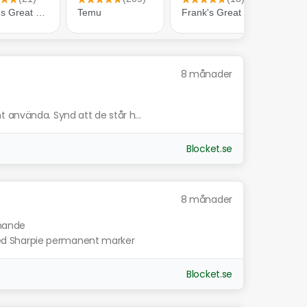
8 månader
 använda. Synd att de står h...
Blocket.se
8 månader
knande
n med Sharpie permanent marker
Blocket.se