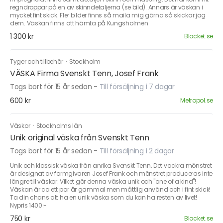
regndroppar på en av skinndetaljerna (se bild). Annars är väskan i
mycket fint skick. Fler bilder finns så maila mig gärna så skickar jag
dem. Väskan finns att hämta på Kungsholmen
1 300 kr
Blocket.se
Tyger och tillbehör
·
Stockholm
VÄSKA Firma Svenskt Tenn, Josef Frank
Togs bort för 15 år sedan
-
Till försäljning i 7 dagar
600 kr
Metropol.se
Väskor
·
Stockholms län
Unik original väska från Svenskt Tenn
Togs bort för 15 år sedan
-
Till försäljning i 2 dagar
Unik och klassisk väska från anrika Svenskt Tenn. Det vackra mönstret
är designat av formgivaren Josef Frank och mönstret produceras inte
längre till väskor. Vilket gör denna väska unik och "one of a kind"!
Väskan är ca ett par år gammal men måttlig använd och i fint skick!
Ta din chans att ha en unik väska som du kan ha resten av livet!
Nypris 1400:-
750 kr
Blocket.se