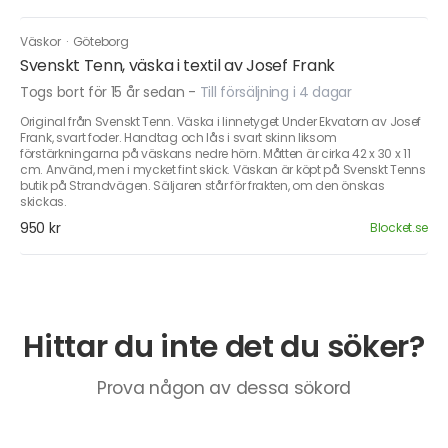
Väskor
·
Göteborg
Svenskt Tenn, väska i textil av Josef Frank
Togs bort för 15 år sedan
-
Till försäljning i 4 dagar
Original från Svenskt Tenn. Väska i linnetyget Under Ekvatorn av Josef
Frank, svart foder. Handtag och lås i svart skinn liksom
förstärkningarna på väskans nedre hörn. Måtten är cirka 42 x 30 x 11
cm. Använd, men i mycket fint skick. Väskan är köpt på Svenskt Tenns
butik på Strandvägen. Säljaren står för frakten, om den önskas
skickas.
950 kr
Blocket.se
Hittar du inte det du söker?
Prova någon av dessa sökord