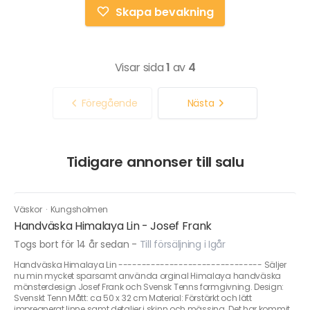
Skapa bevakning
Visar sida
1
av
4
Föregående
Nästa
Tidigare annonser till salu
Väskor
·
Kungsholmen
Handväska Himalaya Lin - Josef Frank
Togs bort för 14 år sedan
-
Till försäljning i Igår
Handväska Himalaya Lin ------------------------------- Säljer
nu min mycket sparsamt använda orginal Himalaya handväska
mönsterdesign Josef Frank och Svensk Tenns formgivning. Design:
Svenskt Tenn Mått: ca 50 x 32 cm Material: Förstärkt och lätt
impregnerat linne samt detaljer i skinn och mässing. Det har kommit