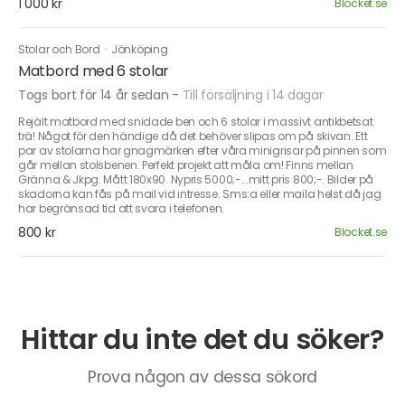
1 000 kr
Blocket.se
Stolar och Bord
·
Jönköping
Matbord med 6 stolar
Togs bort för 14 år sedan
-
Till försäljning i 14 dagar
Rejält matbord med snidade ben och 6 stolar i massivt antikbetsat
trä! Något för den händige då det behöver slipas om på skivan. Ett
par av stolarna har gnagmärken efter våra minigrisar på pinnen som
går mellan stolsbenen. Perfekt projekt att måla om! Finns mellan
Gränna & Jkpg. Mått 180x90. Nypris 5000;-...mitt pris 800;-. Bilder på
skadorna kan fås på mail vid intresse. Sms:a eller maila helst då jag
har begränsad tid att svara i telefonen.
800 kr
Blocket.se
Hittar du inte det du söker?
Prova någon av dessa sökord