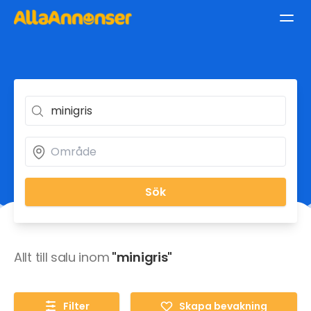
Sök
Allt till salu inom
"minigris"
Filter
Skapa bevakning