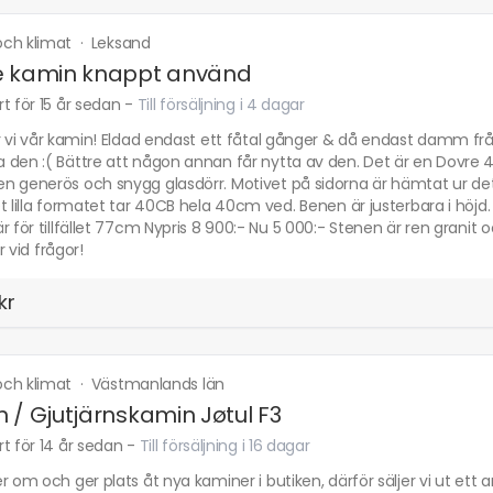
ch klimat
·
Leksand
e kamin knappt använd
t för 15 år sedan
-
Till försäljning i 4 dagar
r vi vår kamin! Eldad endast ett fåtal gånger & då endast damm från 
 den :( Bättre att någon annan får nytta av den. Det är en Dovre 
n generös och snygg glasdörr. Motivet på sidorna är hämtat ur det
t lilla formatet tar 40CB hela 40cm ved. Benen är justerbara i höjd.
r för tillfället 77cm Nypris 8 900:- Nu 5 000:- Stenen är ren grani
r vid frågor!
kr
ch klimat
·
Västmanlands län
 / Gjutjärnskamin Jøtul F3
t för 14 år sedan
-
Till försäljning i 16 dagar
r om och ger plats åt nya kaminer i butiken, därför säljer vi ut ett 