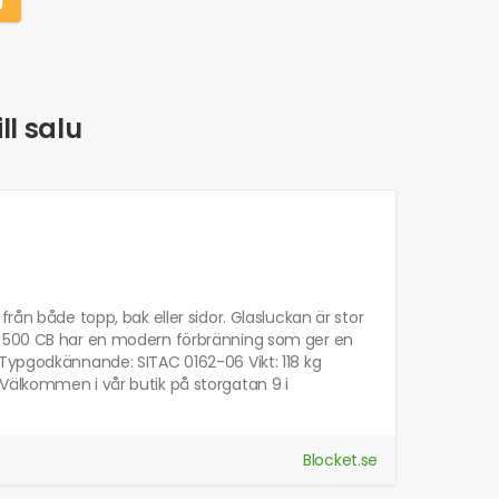
ll salu
rån både topp, bak eller sidor. Glasluckan är stor
re 500 CB har en modern förbränning som ger en
 Typgodkännande: SITAC 0162-06 Vikt: 118 kg
Välkommen i vår butik på storgatan 9 i
Blocket.se