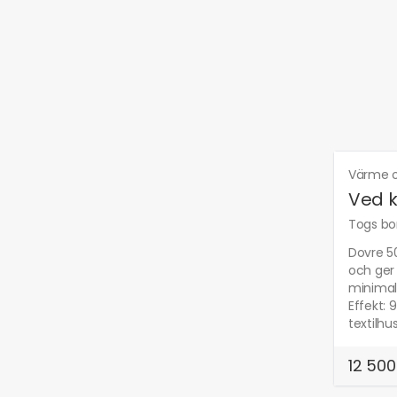
Värme o
Ved k
Togs bor
Dovre 50
och ger
minimal 
Effekt: 
textilhu
12 500