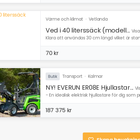
Värme och klimat
·
Vetlanda
Ved i 40 literssäck (modell...
Visa
Klara att användas 30 cm längd vilket är stan
70 kr
Transport
·
Kalmar
Butik
NY! EVERUN ER08E Hjullastar...
Vi
- En idealisk elektrisk hjullastare för dig som pr
187 375 kr
Skapa bevaknin