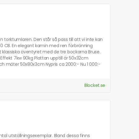
torktumlaren. Den står så pass till att vi inte kan
40 CB. En elegant kamin med ren förbränning
 klassiska äventyret med de tre bockarna Bruse.
 Effekt 7kw 90kg Plattan upptill är 50x32cm
t och mäter 50x80x3cm Nypris ca 2000:- Nu 1 000:-
Blocket.se
antal utställningsexemplar. Bland dessa finns