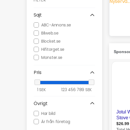
FILTER
Sajt
ABC-Annons.se
Bilweb.se
Blocket.se
Hifitorget.se
Monster.se
Pris
1
SEK
123 456 789
SEK
Övrigt
Har bild
Är från företag