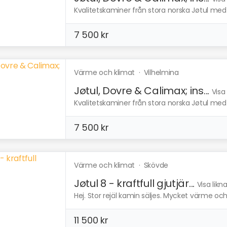
Kvalitetskaminer från stora norska Jøtul med e
7 500 kr
Värme och klimat
·
Vilhelmina
Jøtul, Dovre & Calimax; ins...
Visa
Kvalitetskaminer från stora norska Jøtul med e
7 500 kr
Värme och klimat
·
Skövde
Jøtul 8 - kraftfull gjutjär...
Visa lik
Hej. Stor rejäl kamin säljes. Mycket värme oc
11 500 kr