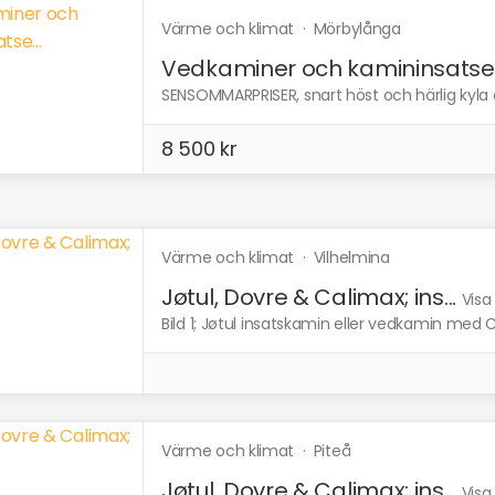
Värme och klimat
·
Mörbylånga
Vedkaminer och kamininsatse.
SENSOMMARPRISER, snart höst och härlig kyla oc
8 500 kr
Värme och klimat
·
Vilhelmina
Jøtul, Dovre & Calimax; ins...
Visa
Bild 1; Jøtul insatskamin eller vedkamin med C
Värme och klimat
·
Piteå
Jøtul, Dovre & Calimax; ins...
Visa