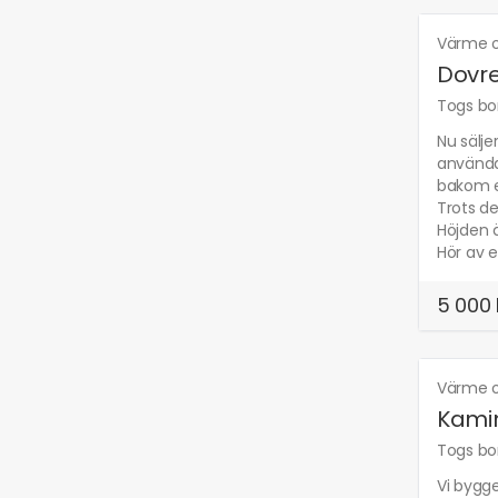
Värme o
Dovr
Togs bor
Nu sälje
använda
bakom e
Trots de
Höjden ä
Hör av e
5 000 
Värme o
Kamin
Togs bor
Vi bygge