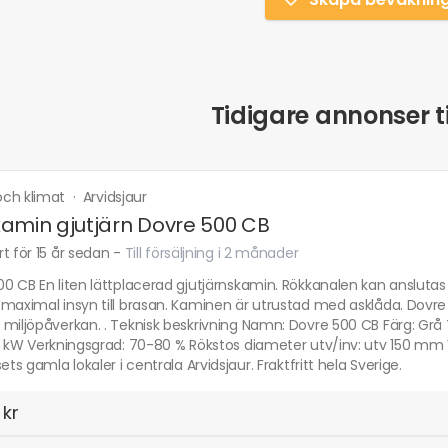
Tidigare annonser ti
ch klimat
·
Arvidsjaur
amin gjutjärn Dovre 500 CB
t för 15 år sedan
-
Till försäljning i 2 månader
0 CB En liten lättplacerad gjutjärnskamin. Rökkanalen kan anslutas f
 maximal insyn till brasan. Kaminen är utrustad med asklåda. Dov
miljöpåverkan. . Teknisk beskrivning Namn: Dovre 500 CB Färg: Grå
9 kW Verkningsgrad: 70-80 % Rökstos diameter utv/inv: utv 150 mm 
sets gamla lokaler i centrala Arvidsjaur. Fraktfritt hela Sverige.
 kr