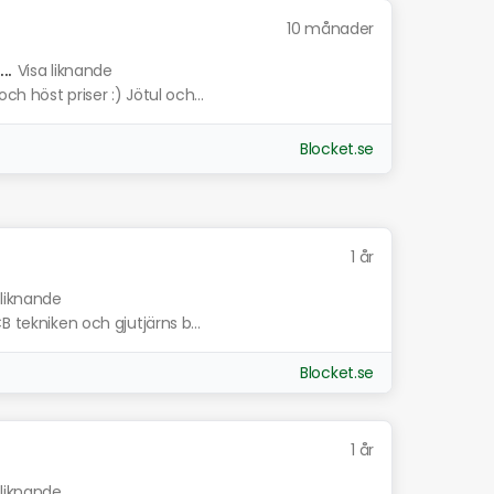
10 månader
..
Visa liknande
h höst priser :) Jötul och...
Blocket.se
1 år
 liknande
B tekniken och gjutjärns b...
Blocket.se
1 år
 liknande