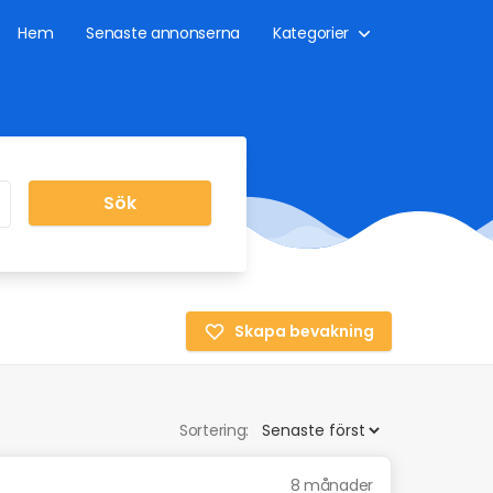
Hem
Senaste annonserna
Kategorier
Sök
Skapa bevakning
Sortering:
8 månader