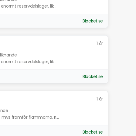
normt reservdelslager, lik...
Blocket.se
1 år
 liknande
normt reservdelslager, lik...
Blocket.se
1 år
nande
h mys framför flammorna. K...
Blocket.se