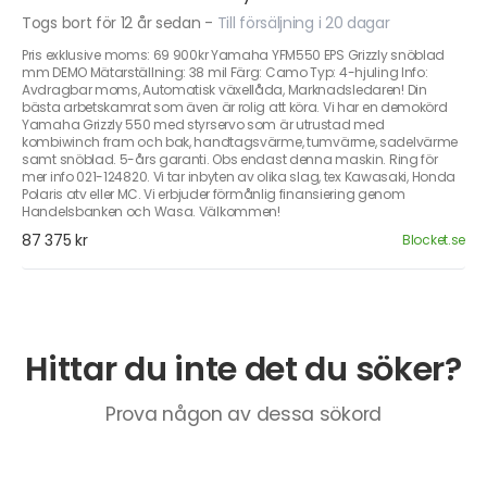
Togs bort för 12 år sedan
-
Till försäljning i 20 dagar
Pris exklusive moms: 69 900kr Yamaha YFM550 EPS Grizzly snöblad
mm DEMO Mätarställning: 38 mil Färg: Camo Typ: 4-hjuling Info:
Avdragbar moms, Automatisk växellåda, Marknadsledaren! Din
bästa arbetskamrat som även är rolig att köra. Vi har en demokörd
Yamaha Grizzly 550 med styrservo som är utrustad med
kombiwinch fram och bak, handtagsvärme, tumvärme, sadelvärme
samt snöblad. 5-års garanti. Obs endast denna maskin. Ring för
mer info 021-124820. Vi tar inbyten av olika slag, tex Kawasaki, Honda
Polaris atv eller MC. Vi erbjuder förmånlig finansiering genom
Handelsbanken och Wasa. Välkommen!
87 375 kr
Blocket.se
Hittar du inte det du söker?
Prova någon av dessa sökord