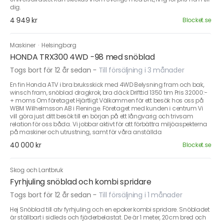
dig.
4 949 kr
Blocket.se
Maskiner
·
Helsingborg
HONDA TRX300 4WD -98 med snöblad
Togs bort för 12 år sedan
-
Till försäljning i 3 månader
En fin Honda ATV i bra bruksskick med 4WD Belysning fram och bak,
winsch fram, snöblad dragkrok, bra däck Drifttid 1350 tim Pris 32000:-
+ moms Om företaget Hjärtligt Välkommen för ett besök hos oss på
WBM Wilhelmsson AB i Fleninge. Företaget med kunden i centrum Vi
vill göra just ditt besök till en början på ett långvarig och trivsam
relation för oss båda. Vi jobbar aktivt för att förbättra miljöaspekterna
på maskiner och utrustning, samt för våra anställda
40 000 kr
Blocket.se
Skog och Lantbruk
Fyrhjuling snöblad och kombi spridare
Togs bort för 12 år sedan
-
Till försäljning i 1 månader
Hej Snöblad till atv fyrhjuling och en epoker kombi spridare. Snöbladet
är ställbart i sidleds och fjäderbelastat. De är 1 meter, 20cm bred och