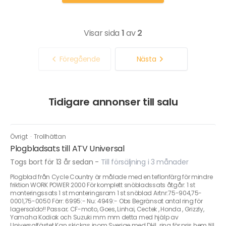
Visar sida
1
av
2
Föregående
Nästa
Tidigare annonser till salu
Övrigt
·
Trollhättan
Plogbladsats till ATV Universal
Togs bort för 13 år sedan
-
Till försäljning i 3 månader
Plogblad från Cycle Country är målade med en teflonfärg för mindre
friktion WORK POWER 2000 För komplett snöbladssats åtgår: 1 st
monteringssats 1 st monteringsram 1 st snöblad Artnr:75-904,75-
0001,75-0050 Förr: 6995:- Nu: 4949:- Obs Begränsat antal ring för
lagersaldo!! Passar; CF-moto, Goes, Linhai, Cectek , Honda , Grizzly,
Yamaha Kodiak och Suzuki mm mm detta med hjälp av
Universalfästet Kan skickas inom Sverige med DHL, ring för pris hem till