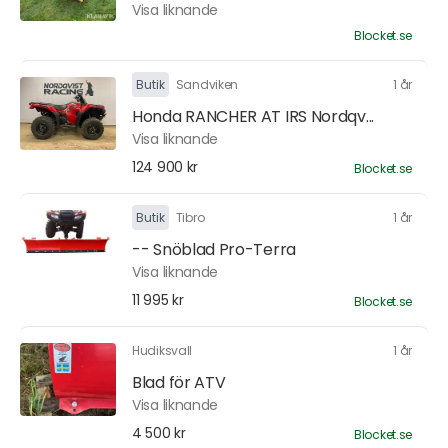
Visa liknande
Blocket.se
Butik
Sandviken
1 år
Honda RANCHER AT IRS Nordqv...
Visa liknande
124 900 kr
Blocket.se
Butik
Tibro
1 år
-- Snöblad Pro-Terra
Visa liknande
11 995 kr
Blocket.se
Hudiksvall
1 år
Blad för ATV
Visa liknande
4 500 kr
Blocket.se