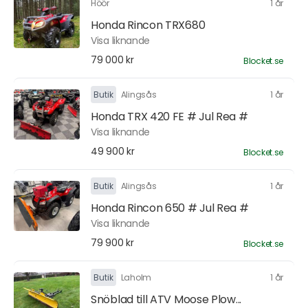
Höör
1 år
Honda Rincon TRX680
Visa liknande
79 000 kr
Blocket.se
Butik
Alingsås
1 år
Honda TRX 420 FE # Jul Rea #
Visa liknande
49 900 kr
Blocket.se
Butik
Alingsås
1 år
Honda Rincon 650 # Jul Rea #
Visa liknande
79 900 kr
Blocket.se
Butik
Laholm
1 år
Snöblad till ATV Moose Plow...