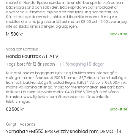
märket är Honda. Epoker spridaren är en ställbar spridare så du kan
både köra sand och salt i den. Både spridaren och snöbladet är
använt ca 30 timmar Säljs pga att min fyrhjuling har blivit stulen.
Säljer helst spridaren och snöbladet ihop Ni kan bara nå mig via
mobilen eller sms jag svarar lättast mellan 08.00 och 17.00 svarar jag
inte så skicka sms så ringer jag upp igen.
14 500 kr
Blocket.se
Skog och Lantbruk
Honda Fourtrax AT ATV
Togs bort för 12 år sedan
-
Till försäljning i 8 dagar
Nu har vi inne en begagnad fyrhjuling i butiken som inte har gått
många timmar! Årsmodell:2008 Timmar: 38,7 Vinsch fram Lastbåge
fram och bak Frontbåge Snöblad Regnr: FLB024 Vårt pris: 62.500:- inkl.
moms Välkomna att ringa, maila för mer information eller bara kom
in till oss i butiken. Liljekvists motor: 0430 12666 Eller gå in på våran
hemsida. www.liljekvists.com Vi reserverar oss för eventuella
felskrivningar.
62 500 kr
Blocket.se
Övrigt
·
Västerås
Yamaha YFM550 EPS Grizzly snöblad mm DEMO -14