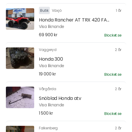
Butik
Växjö
1 år
Honda Rancher AT TRX 420 FA...
Visa liknande
69 900 kr
Blocket.se
Vaggeryd
2 år
Honda 300
Visa liknande
19 000 kr
Blocket.se
Vårgårda
2 år
Snöblad Honda atv
Visa liknande
1 500 kr
Blocket.se
Falkenberg
2 år