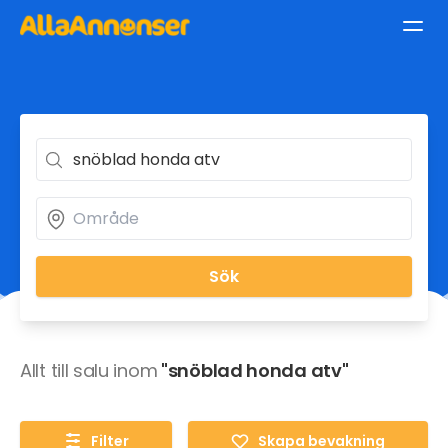
Sök
Allt till salu inom
"snöblad honda atv"
Filter
Skapa bevakning