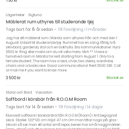
750 kr
Blocket.se
Lägenheter
·
Sigtuna
Möblerat rum uthyres till studerande tjej
Togs bort för 15 år sedan
-
Till försäljning i 1 månader
Jag har ett möblerat rum i Märsta som uthyres från och med den 1
Augusti. Enbart till studerande tjej. Rummet har en säng, fåtölj, två
skrivbord, garderob, stol och en bokhylla. Bra kommunikationer. Hyra
3500 kr. Ring eller maila om du vill veta mera. Mvh ** I have a
furnished room in Märsta for rent starting from August 1. Only to a
female student. The room has a bed, chair, two desks, wardrobe,
chairs and a bookcase. Good communications! Rent 3500 SEK. Call
or mail me if you want to know more.
3 500 kr
Blocket.se
Stolar och Bord
·
Vasastan
Soffbord i körsbär från R.O.O.M Room
Togs bort för 14 år sedan
-
Till försäljning i 14 dagar
Klassiskt soffbord i körsbärsträ från R.O.O.M (Room) i fint begagnat
skick. Storlek: 120*120 cm Höjd: 47 cm Om man tittar noga på glas-
skivan så ser man ett antal små repor, benen har små naggmärken