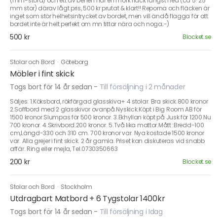
(mm-stora) och ett av benen har en mörk fläck längst ned (ca 5*25
mm stor) därav lågt pris, 500 kr prutat & klart!! Reporna och fläcken är
inget som stör helhetsintrycket av bordet, men vill ändå flagga för att
bordet inte är helt perfekt om mn tittar nära och noga;-)
500 kr
Blocket.se
Stolar och Bord
·
Göteborg
Möbler i fint skick
Togs bort för 14 år sedan
-
Till försäljning i 2 månader
Säljes: 1.Köksbord, rökfärgad glasskiva+ 4 stolar. Bra skick.800 kronor
2.Soffbord med 2 glasskivor ovanpå.Nyskick.Köpt i Big Room AB för
1500 kronor.Slumpas för 500 kronor. 3.Ekhyllan köpt på Jusk för 1200.Nu
700 kronor. 4.Skrivbord.200 kronor. 5.Två lika mattor.Mått :Bredd-100
cm,Längd-330 och 310 cm. 700 kronor var. Nya kostade 1500 kronor
var. Alla grejer i fint skick. 2 år gamla. Priset kan diskuteras vid snabb
affär. Ring eller mejla, Tel.0730350663
200 kr
Blocket.se
Stolar och Bord
·
Stockholm
Utdragbart Matbord + 6 Tygstolar 1400kr
Togs bort för 14 år sedan
-
Till försäljning i Idag