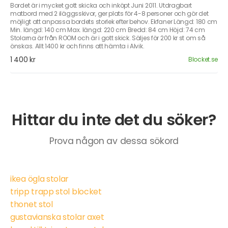
Bordet är i mycket gott skicka och inköpt Juni 2011. Utdragbart
matbord med 2 iläggsskivor, ger plats för 4-8 personer och gör det
möjligt att anpassa bordets storlek efter behov. Ekfaner Längd: 180 cm
Min. längd: 140 cm Max. längd: 220 cm Bredd: 84 cm Höjd: 74 cm
Stolarna är från ROOM och är i gott skick. Säljes för 200 kr st om så
önskas. Allt 1400 kr och finns att hämta i Alvik.
1 400 kr
Blocket.se
Hittar du inte det du söker?
Prova någon av dessa sökord
ikea ögla stolar
tripp trapp stol blocket
thonet stol
gustavianska stolar axet