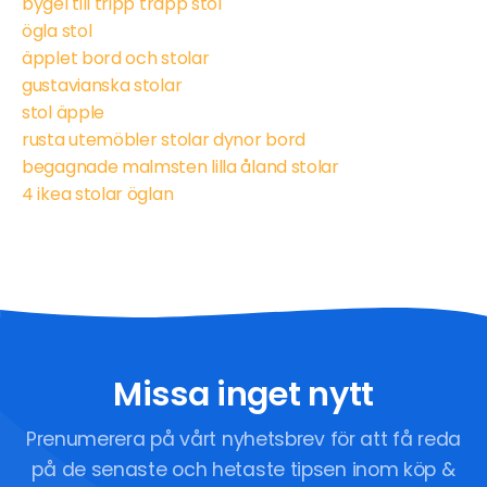
bygel till tripp trapp stol
ögla stol
äpplet bord och stolar
gustavianska stolar
stol äpple
rusta utemöbler stolar dynor bord
begagnade malmsten lilla åland stolar
4 ikea stolar öglan
Missa inget nytt
Prenumerera på vårt nyhetsbrev för att få reda
på de senaste och hetaste tipsen inom köp &