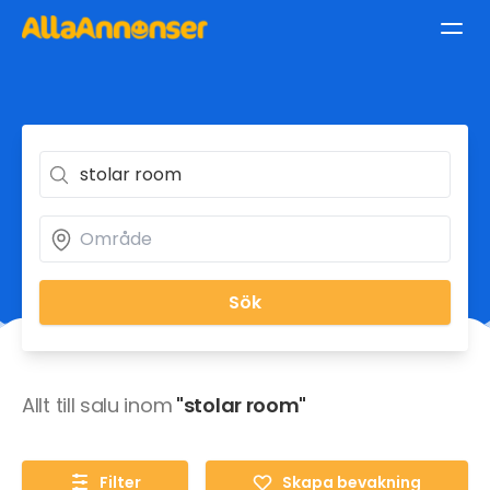
Sök
Allt till salu inom
"stolar room"
Filter
Skapa bevakning