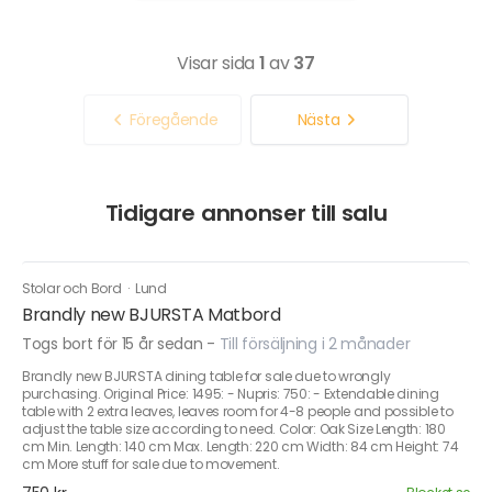
Visar sida
1
av
37
Föregående
Nästa
Tidigare annonser till salu
Stolar och Bord
·
Lund
Brandly new BJURSTA Matbord
Togs bort för 15 år sedan
-
Till försäljning i 2 månader
Brandly new BJURSTA dining table for sale due to wrongly
purchasing. Original Price: 1495: - Nupris: 750: - Extendable dining
table with 2 extra leaves, leaves room for 4-8 people and possible to
adjust the table size according to need. Color: Oak Size Length: 180
cm Min. Length: 140 cm Max. Length: 220 cm Width: 84 cm Height: 74
cm More stuff for sale due to movement.