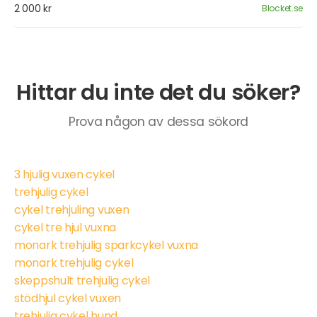
2 000 kr
Blocket.se
Hittar du inte det du söker?
Prova någon av dessa sökord
3 hjulig vuxen cykel
trehjulig cykel
cykel trehjuling vuxen
cykel tre hjul vuxna
monark trehjulig sparkcykel vuxna
monark trehjulig cykel
skeppshult trehjulig cykel
stödhjul cykel vuxen
trehjulig cykel hund