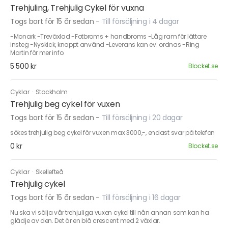
Trehjuling, Trehjulig Cykel för vuxna
Togs bort för 15 år sedan
-
Till försäljning i 4 dagar
-Monark -Treväxlad -Fotbroms + handbroms -Låg ram för lättare
insteg -Nyskick, knappt använd -Leverans kan ev. ordnas -Ring
Martin för mer info.
5 500 kr
Blocket.se
Cyklar
·
Stockholm
Trehjulig beg cykel för vuxen
Togs bort för 15 år sedan
-
Till försäljning i 20 dagar
sökes trehjulig beg cykel för vuxen max 3000,-, endast svar på telefon
0 kr
Blocket.se
Cyklar
·
Skellefteå
Trehjulig cykel
Togs bort för 15 år sedan
-
Till försäljning i 16 dagar
Nu ska vi sälja vår trehjuliga vuxen cykel till nån annan som kan ha
glädje av den. Det är en blå crescent med 2 växlar.