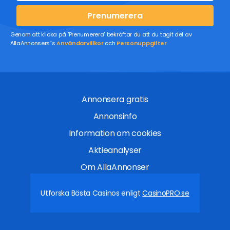
Prenumerera
Genom att klicka på "Prenumerera" bekräftar du att du tagit del av
AllaAnnonsers´s
Användarvillkor
och
Personuppgifter
Annonsera gratis
Annonsinfo
Information om cookies
Aktieanalyser
Om AllaAnnonser
Utforska Bästa Casinos enligt
CasinoPRO.se