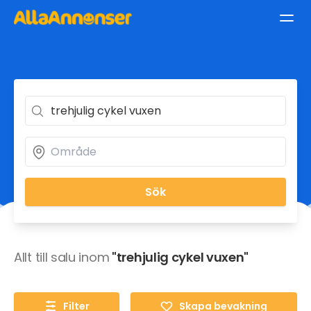
Sök
Allt till salu inom
"trehjulig cykel vuxen"
Filter
Skapa bevakning