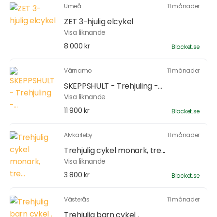
Umeå
11 månader
ZET 3-hjulig elcykel
Visa liknande
8 000 kr
Blocket.se
Värnamo
11 månader
SKEPPSHULT - Trehjuling -...
Visa liknande
11 900 kr
Blocket.se
Älvkarleby
11 månader
Trehjulig cykel monark, tre...
Visa liknande
3 800 kr
Blocket.se
Västerås
11 månader
Trehjulig barn cykel .