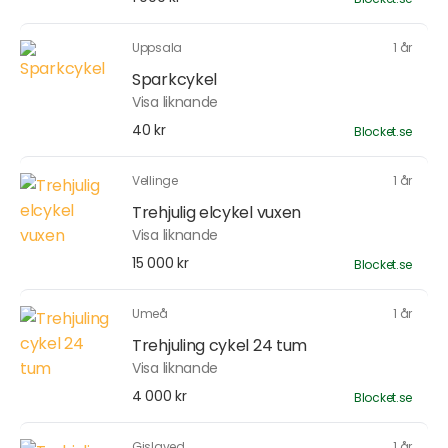
Uppsala
1 år
Sparkcykel
Visa liknande
40 kr
Blocket.se
Vellinge
1 år
Trehjulig elcykel vuxen
Visa liknande
15 000 kr
Blocket.se
Umeå
1 år
Trehjuling cykel 24 tum
Visa liknande
4 000 kr
Blocket.se
Gislaved
1 år